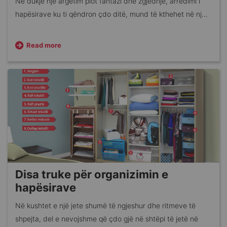
Në dukje një argëtim plot fantazi dhe zgjedhje, arredimi i
hapësirave ku ti qëndron çdo ditë, mund të kthehet në një
mankth pasigurie dhe mëdyshje. Por ti mos u shqetëso;
jemi këtu për të ndihmuar.
Read more
Disa truke për organizimin e
hapësirave
Në kushtet e një jete shumë të ngjeshur dhe ritmeve të
shpejta, del e nevojshme që çdo gjë në shtëpi të jetë në