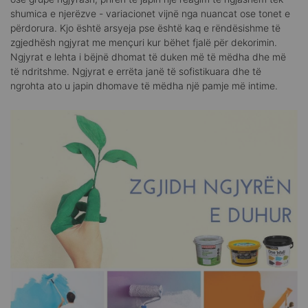
shumica e njerëzve - variacionet vijnë nga nuancat ose tonet e
përdorura. Kjo është arsyeja pse është kaq e rëndësishme të
zgjedhësh ngjyrat me mençuri kur bëhet fjalë për dekorimin.
Ngjyrat e lehta i bëjnë dhomat të duken më të mëdha dhe më
të ndritshme. Ngjyrat e errëta janë të sofistikuara dhe të
ngrohta ato u japin dhomave të mëdha një pamje më intime.