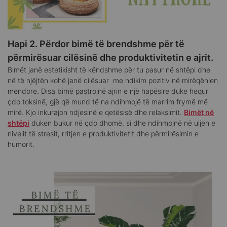
Hapi 2. Përdor bimë të brendshme për të
përmirësuar cilësinë dhe produktivitetin e ajrit.
Bimët janë estetikisht të këndshme për tu pasur në shtëpi dhe
në të njëjtën kohë janë cilësuar me ndikim pozitiv në mirëqënien
mendore. Disa bimë pastrojnë ajrin e një hapësire duke hequr
çdo toksinë, gjë që mund të na ndihmojë të marrim frymë më
mirë. Kjo inkurajon ndjesinë e qetësisë dhe relaksimit.
Bimët në
shtëpi
duken bukur në çdo dhomë, si dhe ndihmojnë në uljen e
nivelit të stresit, rritjen e produktivitetit dhe përmirësimin e
humorit.