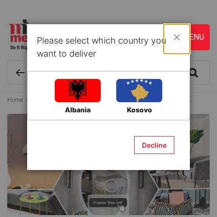
Please select which country you
Close
want to deliver
Home
Articles
6 hapa si të përmirësosh humorin tënd në shtëpi.
Albania
Kosovo
Decline