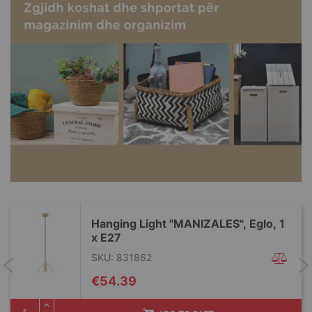
Hanging Light "MANIZALES", Eglo, 1
x E27
SKU: 831862
€54.39