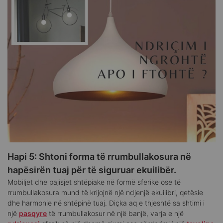
Hapi 5: Shtoni forma të rrumbullakosura në
hapësirën tuaj për të siguruar ekuilibër.
Mobiljet dhe pajisjet shtëpiake në formë sferike ose të
rrumbullakosura mund të krijojnë një ndjenjë ekuilibri, qetësie
dhe harmonie në shtëpinë tuaj. Diçka aq e thjeshtë sa shtimi i
një
pasqyre
të rrumbullakosur në një banjë, varja e një