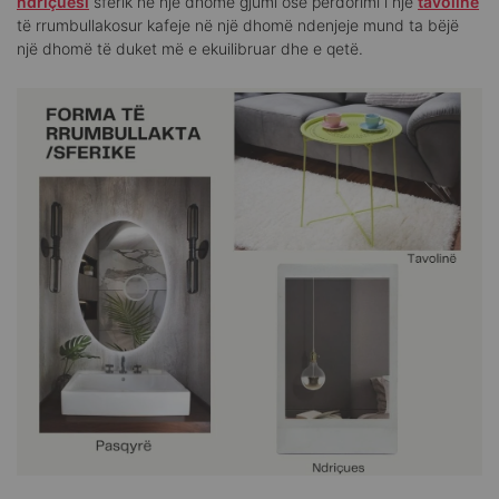
ndriçuesi
sferik në një dhomë gjumi ose përdorimi i një
tavoline
të rrumbullakosur kafeje në një dhomë ndenjeje mund ta bëjë
një dhomë të duket më e ekuilibruar dhe e qetë.