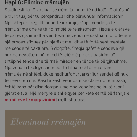
Hapi 6: Elimino rrëmujën
Studiuesit kanë zbuluar se rrëmuja mund të ndikojë në aftësinë
e trurit tuaj për t’u përqendruar dhe përpunuar informacionin.
Një shtëpi e rregullt mund të inkurajojë ‘’një mendje jo të
rrëmujshme dhe të të ndihmojë të relaksohesh. Heqja e gjërave
të panevojshme dhe vendosja në vendin e caktuar mund të jetë
një proces sfidues për njerëzit me lidhje të fortë sentimentale
me sende të caktuara. Sidoqoftë, “heqja qafe” e sendeve që
nuk na nevojiten më mund të jetë një proces pastrimi për
shtëpinë tënde dhe të rrisë mirëqenien tënde të përgjithshme.
Një vend i shkëlqyeshëm për të filluar është organizimi i
rrëmujës në shtëpi, duke hedhur/dhuruar/shitur sendet që nuk
të nevojiten më. Pasi të kesh vendosur se çfarë do të mbash,
është koha për disa riorganizime dhe vendime se ku të ruani
gjërat e tua. Një mënyrë e shkëlqyer për këtë është përfshirja e
mobiljeve të magazinimit
rreth shtëpisë.