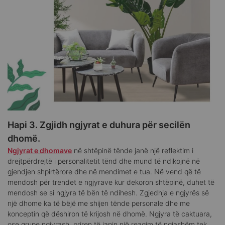
Hapi 3. Zgjidh ngjyrat e duhura për secilën
dhomë.
Ngjyrat e dhomave
në shtëpinë tënde janë një reflektim i
drejtpërdrejtë i personalitetit tënd dhe mund të ndikojnë në
gjendjen shpirtërore dhe në mendimet e tua. Në vend që të
mendosh për trendet e ngjyrave kur dekoron shtëpinë, duhet të
mendosh se si ngjyra të bën të ndihesh. Zgjedhja e ngjyrës së
një dhome ka të bëjë me shijen tënde personale dhe me
konceptin që dëshiron të krijosh në dhomë. Ngjyra të caktuara,
ose grupe ngjyrash, priren të japin një reagim të ngjashëm tek