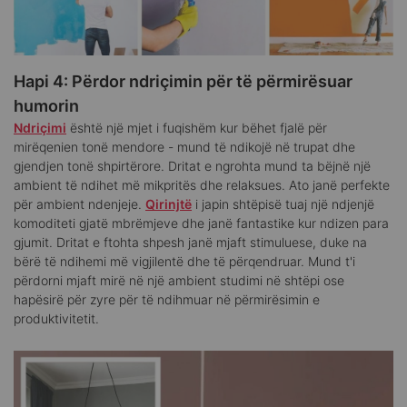
Hapi 4: Përdor ndriçimin për të përmirësuar
humorin
Ndriçimi
është një mjet i fuqishëm kur bëhet fjalë për
mirëqenien tonë mendore - mund të ndikojë në trupat dhe
gjendjen tonë shpirtërore. Dritat e ngrohta mund ta bëjnë një
ambient të ndihet më mikpritës dhe relaksues. Ato janë perfekte
për ambient ndenjeje.
Qirinjtë
i japin shtëpisë tuaj një ndjenjë
komoditeti gjatë mbrëmjeve dhe janë fantastike kur ndizen para
gjumit. Dritat e ftohta shpesh janë mjaft stimuluese, duke na
bërë të ndihemi më vigjilentë dhe të përqendruar. Mund t'i
përdorni mjaft mirë në një ambient studimi në shtëpi ose
hapësirë ​​për zyre për të ndihmuar në përmirësimin e
produktivitetit.