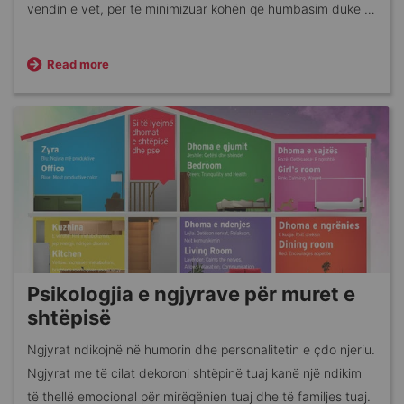
vendin e vet, për të minimizuar kohën që humbasim duke i
gjetur apo përdorur ato.
Read more
Psikologjia e ngjyrave për muret e
shtëpisë
Ngjyrat ndikojnë në humorin dhe personalitetin e çdo njeriu.
Ngjyrat me të cilat dekoroni shtëpinë tuaj kanë një ndikim
të thellë emocional për mirëqënien tuaj dhe të familjes tuaj.