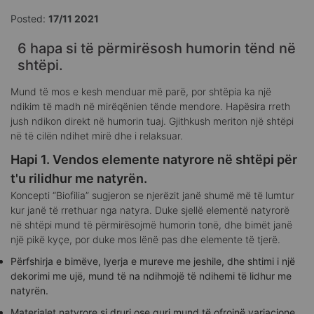
Posted:
17/11 2021
6 hapa si të përmirësosh humorin tënd në
shtëpi.
Mund të mos e kesh menduar më parë, por shtëpia ka një
ndikim të madh në mirëqënien tënde mendore. Hapësira rreth
jush ndikon direkt në humorin tuaj. Gjithkush meriton një shtëpi
në të cilën ndihet mirë dhe i relaksuar.
Hapi 1. Vendos elemente natyrore në shtëpi për
t'u rilidhur me natyrën.
Koncepti “Biofilia” sugjeron se njerëzit janë shumë më të lumtur
kur janë të rrethuar nga natyra. Duke sjellë elementë natyrorë
në shtëpi mund të përmirësojmë humorin tonë, dhe bimët janë
një pikë kyçe, por duke mos lënë pas dhe elemente të tjerë.
Përfshirja e bimëve, lyerja e mureve me jeshile, dhe shtimi i një
dekorimi me ujë, mund të na ndihmojë të ndihemi të lidhur me
natyrën.
Materialet natyrore si druri ose guri mund të ofrojnë variacione