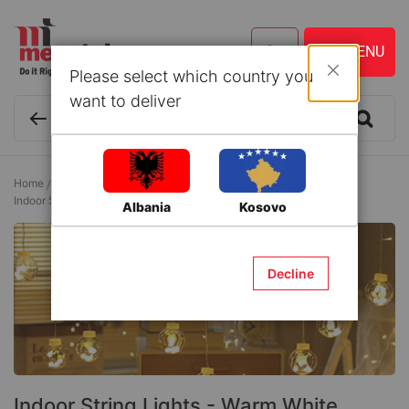
Please select which country you
Close
want to deliver
Home
Christmas and New Year Decoration
Christmas Lights
Indoor String Lights - Warm White
Albania
Kosovo
Decline
Indoor String Lights - Warm White