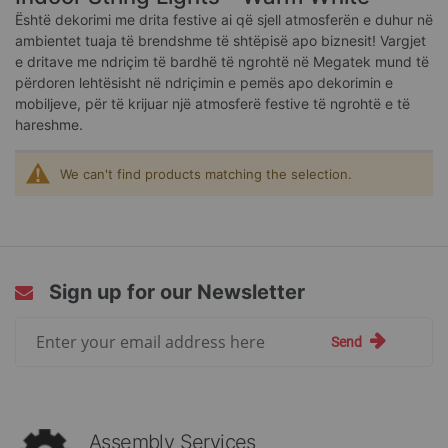
Është dekorimi me drita festive ai që sjell atmosferën e duhur në
ambientet tuaja të brendshme të shtëpisë apo biznesit! Vargjet
e dritave me ndriçim të bardhë të ngrohtë në Megatek mund të
përdoren lehtësisht në ndriçimin e pemës apo dekorimin e
mobiljeve, për të krijuar një atmosferë festive të ngrohtë e të
hareshme.
We can't find products matching the selection.
Sign up for our Newsletter
Sign
Send
Up
for
Our
Newsletter:
Assembly Services