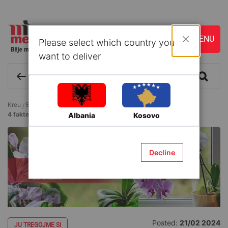
Please select which country you
Mbyll
want to deliver
Kreu
Blog & Ide
JU TREGOJME SI
4 fakte që nuk i keni ditur për orkidetë
Albania
Kosovo
Decline
Posted:
21/02 2024
JU TREGOJME SI