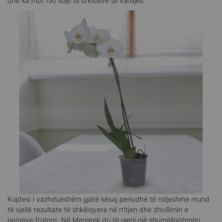
dhe ka mbi 150 lloje të orkideve të vaniljes.
Kujdesi i vazhdueshëm gjatë kësaj periudhe të ndjeshme mund
të sjellë rezultate të shkëlqyera në rritjen dhe zhvillimin e
pemëve frutore. Në Megatek do të gjeni një shumëllojshmëri