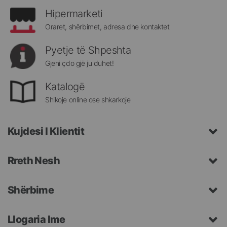
Hipermarketi
Oraret, shërbimet, adresa dhe kontaktet
Pyetje të Shpeshta
Gjeni çdo gjë ju duhet!
Katalogë
Shikoje online ose shkarkoje
Kujdesi I Klientit
Rreth Nesh
Shërbime
Llogaria Ime