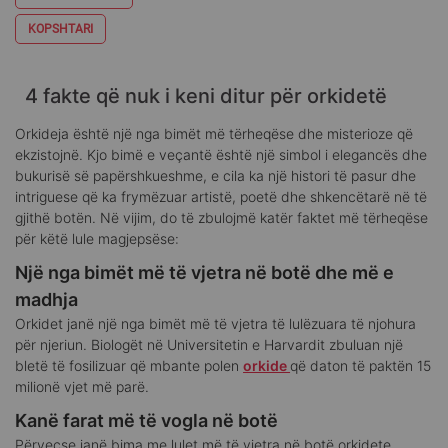
KOPSHTARI
4 fakte që nuk i keni ditur për orkidetë
Orkideja është një nga bimët më tërheqëse dhe misterioze që
ekzistojnë. Kjo bimë e veçantë është një simbol i elegancës dhe
bukurisë së papërshkueshme, e cila ka një histori të pasur dhe
intriguese që ka frymëzuar artistë, poetë dhe shkencëtarë në të
gjithë botën. Në vijim, do të zbulojmë katër faktet më tërheqëse
për këtë lule magjepsëse:
Një nga bimët më të vjetra në botë dhe më e
madhja
Orkidet janë një nga bimët më të vjetra të lulëzuara të njohura
për njeriun. Biologët në Universitetin e Harvardit zbuluan një
bletë të fosilizuar që mbante polen
orkide
që daton të paktën 15
milionë vjet më parë.
Kanë farat më të vogla në botë
Përveçse janë bima me lulet më të vjetra në botë,orkidete