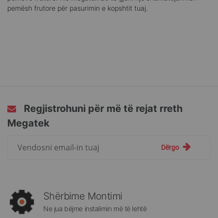
pemësh frutore për pasurimin e kopshtit tuaj.
Regjistrohuni për më të rejat rreth
Megatek
Regjistrohuni
Dërgo
për
më
të
rejat
rreth
Shërbime Montimi
Megatek:
Ne jua bëjme instalimin më të lehtë