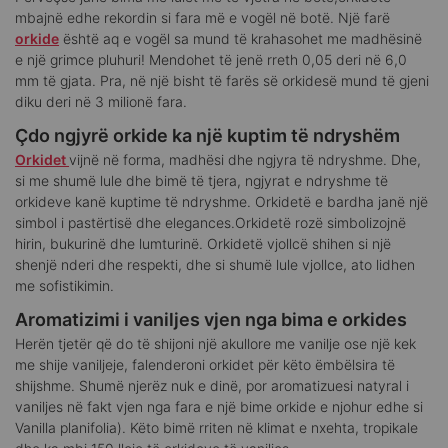
mbajnë edhe rekordin si fara më e vogël në botë. Një farë
orkide
është aq e vogël sa mund të krahasohet me madhësinë
e një grimce pluhuri! Mendohet të jenë rreth 0,05 deri në 6,0
mm të gjata. Pra, në një bisht të farës së orkidesë mund të gjeni
diku deri në 3 milionë fara.
Çdo ngjyrë orkide ka një kuptim të ndryshëm
Orkidet
vijnë në forma, madhësi dhe ngjyra të ndryshme. Dhe,
si me shumë lule dhe bimë të tjera, ngjyrat e ndryshme të
orkideve kanë kuptime të ndryshme. Orkidetë e bardha janë një
simbol i pastërtisë dhe elegances.Orkidetë rozë simbolizojnë
hirin, bukurinë dhe lumturinë. Orkidetë vjollcë shihen si një
shenjë nderi dhe respekti, dhe si shumë lule vjollce, ato lidhen
me sofistikimin.
Aromatizimi i vaniljes vjen nga bima e orkides
Herën tjetër që do të shijoni një akullore me vanilje ose një kek
me shije vaniljeje, falenderoni orkidet për këto ëmbëlsira të
shijshme. Shumë njerëz nuk e dinë, por aromatizuesi natyral i
vaniljes në fakt vjen nga fara e një bime orkide e njohur edhe si
Vanilla planifolia). Këto bimë rriten në klimat e nxehta, tropikale