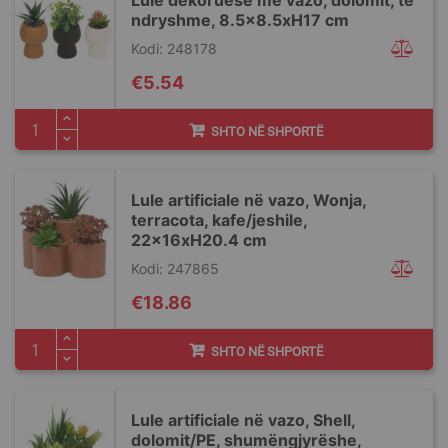
Lule dekoruese me vazo, dolomit, të
ndryshme, 8.5x8.5xH17 cm
Kodi: 248178
€5.54
SHTO NË SHPORTË
Lule artificiale në vazo, Wonja,
terracota, kafe/jeshile,
22x16xH20.4 cm
Kodi: 247865
€18.86
SHTO NË SHPORTË
Lule artificiale në vazo, Shell,
dolomit/PE, shumëngjyrëshe,