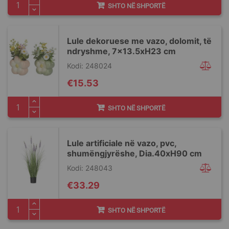
SHTO NË SHPORTË
Lule dekoruese me vazo, dolomit, të
ndryshme, 7x13.5xH23 cm
Kodi: 248024
€15.53
SHTO NË SHPORTË
Lule artificiale në vazo, pvc,
shumëngjyrëshe, Dia.40xH90 cm
Kodi: 248043
€33.29
SHTO NË SHPORTË