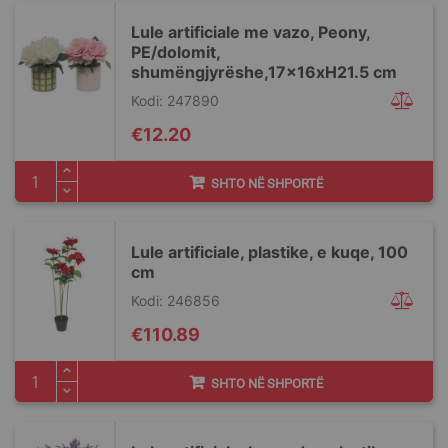
Lule artificiale me vazo, Peony,
PE/dolomit,
shumëngjyrëshe,17x16xH21.5 cm
Kodi: 247890
€12.20
SHTO NË SHPORTË
Lule artificiale, plastike, e kuqe, 100
cm
Kodi: 246856
€110.89
SHTO NË SHPORTË