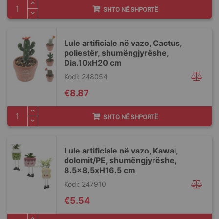
SHTO NË SHPORTË
Lule artificiale në vazo, Cactus,
poliestër, shumëngjyrëshe,
Dia.10xH20 cm
Kodi: 248054
€8.87
SHTO NË SHPORTË
Lule artificiale në vazo, Kawai,
dolomit/PE, shumëngjyrëshe,
8.5x8.5xH16.5 cm
Kodi: 247910
€5.54