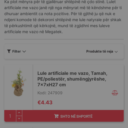
Ka plot mënyra për të gjallëruar shtëpinë në çdo stinë. Lulet
artificiale me vazo janë një nga mënyrat më të këndshme për ti
dhuruar ambientit ca nota pozitive. Për të gjithë ju që nuk e
ndjeni komode të dekoroni shtëpinë me lule natyrale për shkak
të përkushtimit që kërkojnë, mund të zgjidhni mes luleve
artificiale me vazo në Megatek.
Filter
Lule artificiale me vazo, Tamah,
PE/poliestër, shumëngjyrëshe,
7x7xH27 cm
Kodi: 247909
€4.43
SHTO NË SHPORTË