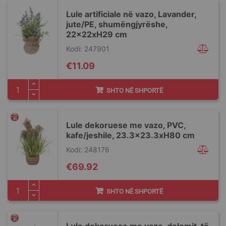
Lule artificiale në vazo, Lavander,
jute/PE, shumëngjyrëshe,
22x22xH29 cm
Kodi: 247901
€11.09
SHTO NË SHPORTË
Lule dekoruese me vazo, PVC,
kafe/jeshile, 23.3x23.3xH80 cm
Kodi: 248176
€69.92
SHTO NË SHPORTË