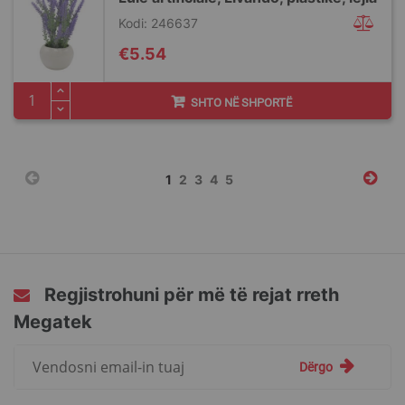
Kodi: 246637
€5.54
SHTO NË SHPORTË
Faqja
You're
Faqja
Faqja
Faqja
Faqja
1
2
3
4
5
currently
reading
page
Regjistrohuni për më të rejat rreth
Megatek
Regjistrohuni
Dërgo
për
më