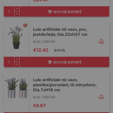
SHTO NË SHPORTË
Lule artificiale në vazo, pvc,
jeshile/lejla, Dia.22xH37 cm
Kodi: 248045
Special
€12.42
€17.75
Price
SHTO NË SHPORTË
Lule artificiale në vazo,
plastike/porcelani, të ndryshme,
Dia.7xH18 cm
Kodi: 248046
€8.87