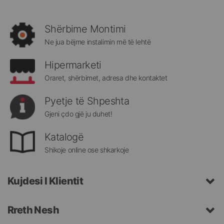
të
rejat
rreth
Shërbime Montimi
Megatek:
Ne jua bëjme instalimin më të lehtë
Hipermarketi
Oraret, shërbimet, adresa dhe kontaktet
Pyetje të Shpeshta
Gjeni çdo gjë ju duhet!
Katalogë
Shikoje online ose shkarkoje
Kujdesi I Klientit
Rreth Nesh