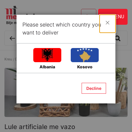
Please select which country you
Mbyll
want to deliver
Kreu
Dekor
Lule dhe Pemë artificiale
Lule artificiale me vazo
Albania
Kosovo
Decline
Lule artificiale me vazo