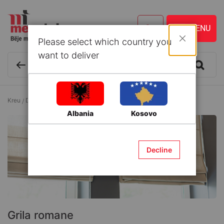
Please select which country you
Mbyll
want to deliver
Kreu
Dekor
Grila për dritare
Grila romane
Albania
Kosovo
Decline
Grila romane