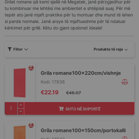
Grilat romane që kemi sjellë në Megatek, janë përzgjedhur për
tu kombinuar me lehtësi me ambientet e shtëpisë suaj. Për më
tepër ato janë mjaft praktike për tu montuar dhe mund të lahen
si perde normale. Janë arsye të mjaftueshme për të ndaluar
kërkimet për grilë. Këtu do gjeni opsionet ideale!
Filter
Grila romane100x220cm/vishnje
Kodi: 17838
Special
€22.19
€46.07
Price
SHTO NË SHPORTË
Grila romane100x150cm/portokalli