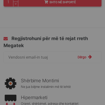
SHTO NË SHPORTË
Regjistrohuni për më të rejat rreth
Megatek
Regjistrohuni
Dërgo
për
më
të
rejat
rreth
Shërbime Montimi
Megatek:
Ne jua bëjme instalimin më të lehtë
Hipermarketi
Oraret, shërbimet, adresa dhe kontaktet