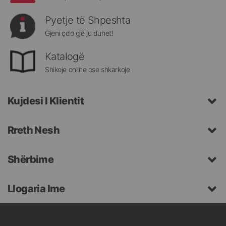
Pyetje të Shpeshta
Gjeni çdo gjë ju duhet!
Katalogë
Shikoje online ose shkarkoje
Kujdesi I Klientit
Rreth Nesh
Shërbime
Llogaria Ime