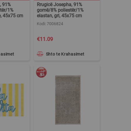
, 91%
Rrugicë Josepha, 91%
tër/1%
gomë/8% poliestër/1%
le, 45x75 cm
elastan, gri, 45x75 cm
Kodi: 7006824
€11.09
hasimet
Shto te Krahasimet