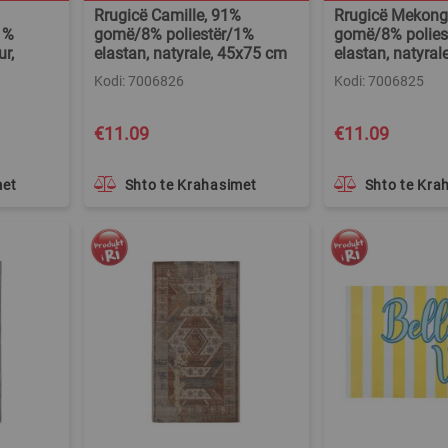
Rrugicë Camille, 91%
Rrugicë Mekong
1%
gomë/8% poliestër/1%
gomë/8% polies
ur,
elastan, natyrale, 45x75 cm
elastan, natyra
Kodi: 7006826
Kodi: 7006825
€11.09
€11.09
met
Shto te Krahasimet
Shto te Kra