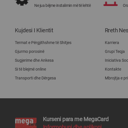
Ne jua bëjme instalimin më të lehtë
Ora
Kujdesi I Klientit
Rreth Ne
Termat e Përgjithshme të Shitjes
Karriera
Gjurmo porosinë
Grupi Teqja
Sugjerime dhe Ankesa
Iniciativa Soc
Si të blejmë online
Kontakte
Transporti dhe Dërgesa
Mbrojtja e pr
Kurseni para me MegaCard
Informohuni dhe aplikoni