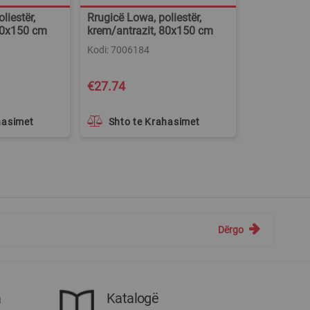
liestër,
Rrugicë Lowa, poliestër,
80x150 cm
krem/antrazit, 80x150 cm
Kodi: 7006184
€27.74
hasimet
Shto te Krahasimet
Dërgo
a
Katalogë