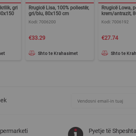
ilik, gri
Rrugicë Lisa, 100% poliestër,
Rrugicë Lowa, po
 80x150
gri/blu, 80x150 cm
krem/antrazit, 
Kodi: 7006200
Kodi: 7006192
€33.29
€27.74
met
Shto te Krahasimet
Shto te Kra
Regjistrohuni
tek
për
më
të
rejat
rreth
ipermarketi
Pyetje të Shpesht
Megatek: