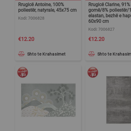
Rrugicë Antoine, 100%
Rrugicë Clarine, 91%
poliestër, natyrale, 45x75 cm
gomë/8% poliestër/
elastan, bezhë e hap
Kodi: 7006828
60x90 cm
Kodi: 7006827
€12.20
€12.20
Shto te Krahasimet
Shto te Krahasi