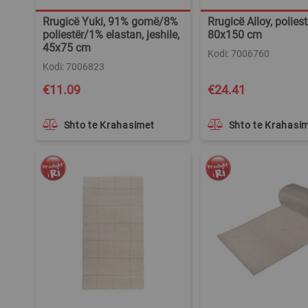
Rrugicë Yuki, 91% gomë/8%
Rrugicë Alloy, poliestë
poliestër/1% elastan, jeshile,
80x150 cm
45x75 cm
Kodi: 7006760
Kodi: 7006823
€11.09
€24.41
Shto te Krahasimet
Shto te Krahasi