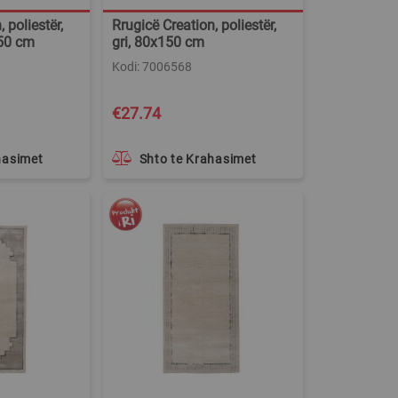
 poliestër,
Rrugicë Creation, poliestër,
150 cm
gri, 80x150 cm
Kodi: 7006568
€27.74
hasimet
Shto te Krahasimet