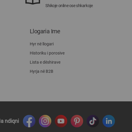
Shikoje online ose shkarkoje
Llogaria Ime
Hyr në llogari
Historiku i porosive
Lista e dëshirave
Hyrja në B2B
a ndiqni