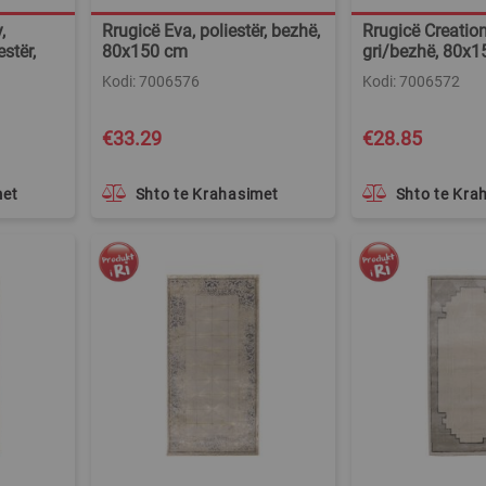
,
Rrugicë Eva, poliestër, bezhë,
Rrugicë Creation,
stër,
80x150 cm
gri/bezhë, 80x
Kodi: 7006576
Kodi: 7006572
€33.29
€28.85
met
Shto te Krahasimet
Shto te Kra