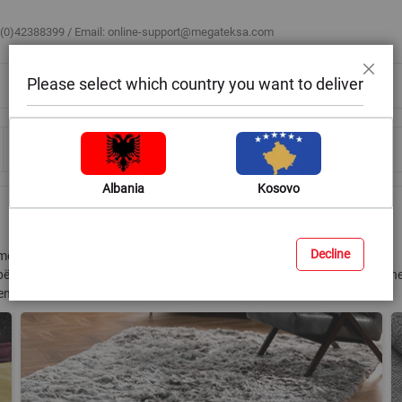
 (0)42388399 / Email:
online-support@megateksa.com
Please select which country you want to deliver
Mbyll
Bli sipas ambientit
Blog & Ide
Ndihmë & Këshilla
Albania
Kosovo
Decline
rinë e rrugicave që Megatek sjell për ju. Cilido qoftë stili i arredimit në
rshtatur çdo stili. Duke nisur nga rrugicat shaggy e deri tek ato persiane
tit tuaj!