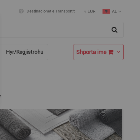
AL
Destinacionet e Transportit
€
EUR
Currency
Language
Search
Shporta ime
Hyr/Regjistrohu
,