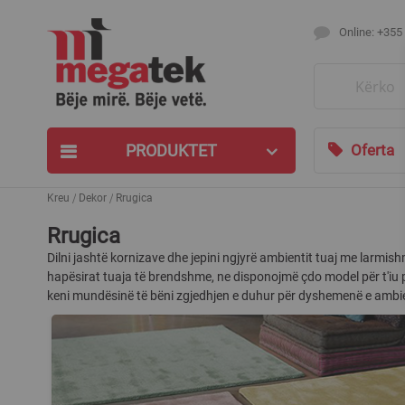
Online: +355
Search
PRODUKTET
Oferta
Kreu
Dekor
Rrugica
Rrugica
Dilni jashtë kornizave dhe jepini ngjyrë ambientit tuaj me larmishmë
hapësirat tuaja të brendshme, ne disponojmë çdo model për t'iu pë
keni mundësinë të bëni zgjedhjen e duhur për dyshemenë e ambien