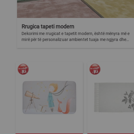
Rrugica tapeti modern
uar
Dekorimi me rrugicat e tapetit modern, është mënyra më e
teve
mirë për të personalizuar ambientet tuaja me ngjyra dhe
stil...