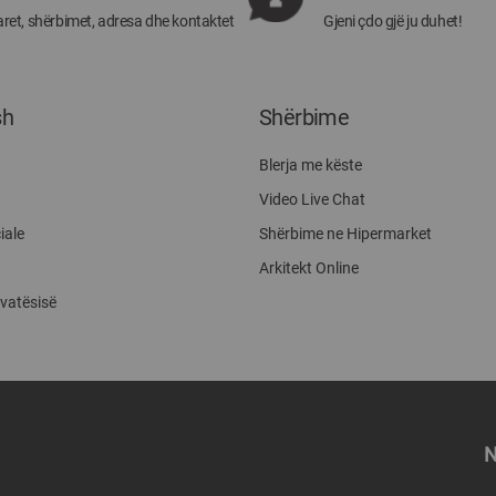
ret, shërbimet, adresa dhe kontaktet
Gjeni çdo gjë ju duhet!
sh
Shërbime
Blerja me këste
Video Live Chat
iale
Shërbime ne Hipermarket
Arkitekt Online
ivatësisë
N