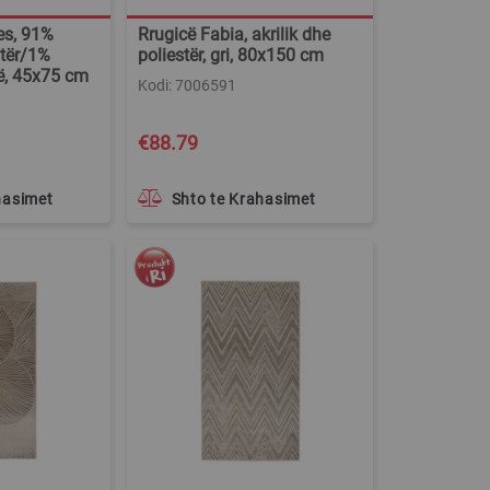
es, 91%
Rrugicë Fabia, akrilik dhe
tër/1%
poliestër, gri, 80x150 cm
hë, 45x75 cm
Kodi: 7006591
€88.79
hasimet
Shto te Krahasimet