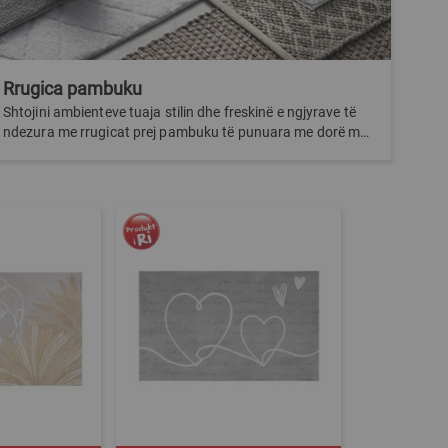
Rrugica pambuku
Rru
Shtojini ambienteve tuaja stilin dhe freskinë e ngjyrave të
Kur 
ndezura me rrugicat prej pambuku të punuara me dorë me
të gj
sh...