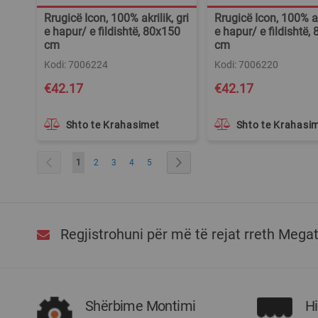
Rrugicë Icon, 100% akrilik, gri
Rrugicë Icon, 100% akr
e hapur/ e fildishtë, 80x150
e hapur/ e fildishtë,
cm
cm
Kodi: 7006224
Kodi: 7006220
€42.17
€42.17
Shto te Krahasimet
Shto te Krahasi
Faqja
Faqja Para
You're currently reading page
Faqja
Faqja
Faqja
Faqja
Faqja Tjetër
1
2
3
4
5
Regjistrohuni për më të rejat rreth Mega
Shërbime Montimi
H