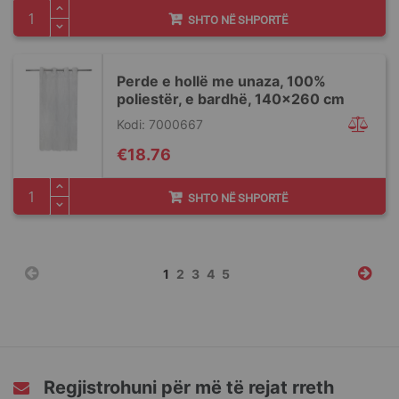
SHTO NË SHPORTË
Perde e hollë me unaza, 100%
poliestër, e bardhë, 140x260 cm
Kodi: 7000667
€18.76
SHTO NË SHPORTË
Faqja
You're
Faqja
Faqja
Faqja
Faqja
1
2
3
4
5
currently
reading
page
Regjistrohuni për më të rejat rreth