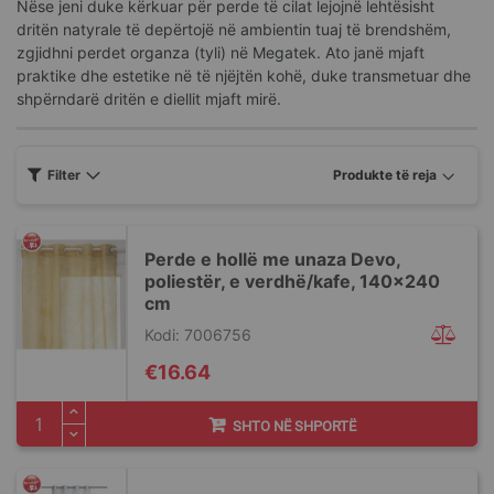
Nëse jeni duke kërkuar për perde të cilat lejojnë lehtësisht
dritën natyrale të depërtojë në ambientin tuaj të brendshëm,
zgjidhni perdet organza (tyli) në Megatek. Ato janë mjaft
praktike dhe estetike në të njëjtën kohë, duke transmetuar dhe
shpërndarë dritën e diellit mjaft mirë.
Filter
Perde e hollë me unaza Devo,
poliestër, e verdhë/kafe, 140x240
cm
Kodi: 7006756
€16.64
SHTO NË SHPORTË