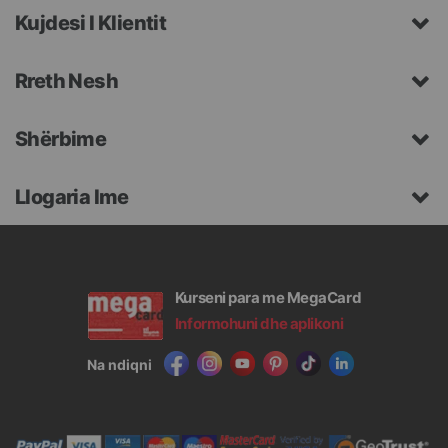
Kujdesi I Klientit
Rreth Nesh
Shërbime
Llogaria Ime
Kurseni para me MegaCard
Informohuni dhe aplikoni
Na ndiqni