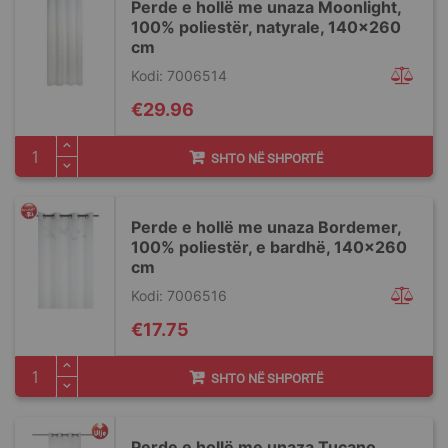
Perde e hollë me unaza Moonlight,
100% poliestër, natyrale, 140x260
cm
Kodi: 7006514
€29.96
SHTO NË SHPORTË
Perde e hollë me unaza Bordemer,
100% poliestër, e bardhë, 140x260
cm
Kodi: 7006516
€17.75
SHTO NË SHPORTË
Perde e hollë me unaza Tucano,