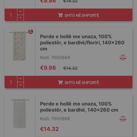
€9.98
€14.32
Price
SHTO NË SHPORTË
Perde e hollë me unaza, 100%
poliestër, e bardhë/floriri, 140x260
cm
Kodi: 7000664
Special
€9.98
€14.32
Price
SHTO NË SHPORTË
Perde e hollë me unaza, 100%
poliestër, e bardhë, 140x260 cm
Kodi: 7000666
€14.32