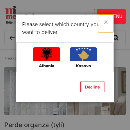
Please select which country you
Mbyll
want to deliver
Kreu
Dekor
Perde
Perde organza (tyli)
Albania
Kosovo
Decline
Perde organza (tyli)