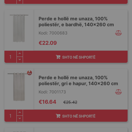
Perde e hollë me unaza, 100%
poliestër, e bardhë, 140x260 cm
Kodi: 7000683
€22.09
SHTO NË SHPORTË
Perde e hollë me unaza, 100%
poliestër, gri e hapur, 140x260 cm
Kodi: 7001173
Special
€16.64
€25.42
Price
SHTO NË SHPORTË