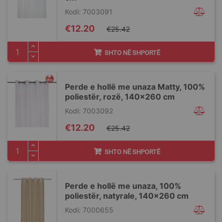
Kodi: 7003091
Special
€12.20
€25.42
Price
SHTO NË SHPORTË
Perde e hollë me unaza Matty, 100%
poliestër, rozë, 140x260 cm
Kodi: 7003092
Special
€12.20
€25.42
Price
SHTO NË SHPORTË
Perde e hollë me unaza, 100%
poliestër, natyrale, 140x260 cm
Kodi: 7000655