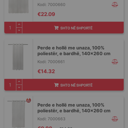
Kodi: 7000660
€22.09
SHTO NË SHPORTË
Perde e hollë me unaza, 100%
poliestër, e bardhë, 140x260 cm
Kodi: 7000661
€14.32
SHTO NË SHPORTË
Perde e hollë me unaza, 100%
poliestër, e bardhë, 140x260 cm
Kodi: 7000663
Special