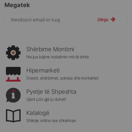
Megatek
Regjistrohuni
Dërgo
për
më
të
rejat
rreth
Shërbime Montimi
Megatek:
Ne jua bëjme instalimin më të lehtë
Hipermarketi
Oraret, shërbimet, adresa dhe kontaktet
Pyetje të Shpeshta
Gjeni çdo gjë ju duhet!
Katalogë
Shikoje online ose shkarkoje