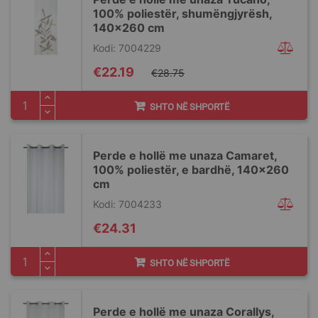
100% poliestër, shumëngjyrësh,
140x260 cm
Kodi: 7004229
Special
€22.19
€28.75
Price
SHTO NË SHPORTË
Perde e hollë me unaza Camaret,
100% poliestër, e bardhë, 140x260
cm
Kodi: 7004233
€24.31
SHTO NË SHPORTË
Perde e hollë me unaza Corallys,