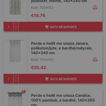
poliestër, mente, 140x240 cm
Kodi: 7004162
€18.76
SHTO NË SHPORTË
Perde e hollë me unaza Janara,
polikoton/jute, e bardhë/natyrale,
140x240 cm
Kodi: 7004163
€25.42
SHTO NË SHPORTË
Perde e hollë me unaza Candice,
100% pambuk, e bardhë, 140x260
cm