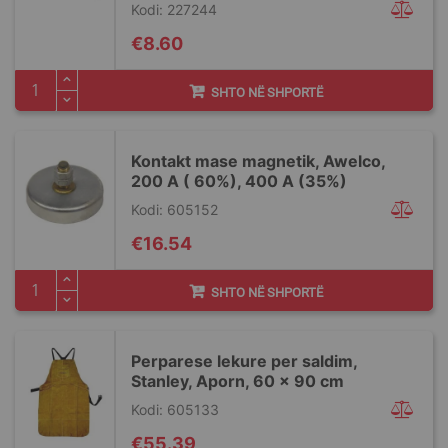
Kodi: 227244
€8.60
SHTO NË SHPORTË
Kontakt mase magnetik, Awelco,
200 A ( 60%), 400 A (35%)
Kodi: 605152
€16.54
SHTO NË SHPORTË
Perparese lekure per saldim,
Stanley, Aporn, 60 x 90 cm
Kodi: 605133
€55.39