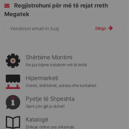
Regjistrohuni për më të rejat rreth
Megatek
Regjistrohuni
Dërgo
për
më
të
rejat
rreth
Shërbime Montimi
Megatek:
Ne jua bëjme instalimin më të lehtë
Hipermarketi
Oraret, shërbimet, adresa dhe kontaktet
Pyetje të Shpeshta
Gjeni çdo gjë ju duhet!
Katalogë
Shikoje online ose shkarkoje