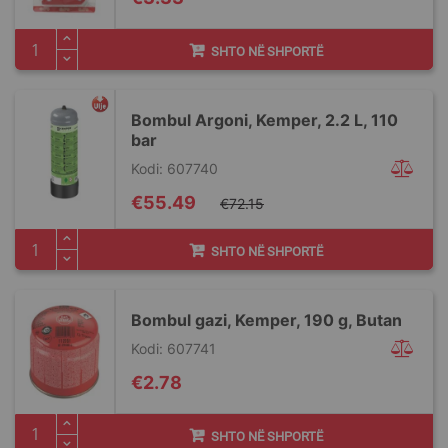
SHTO NË SHPORTË
Bombul Argoni, Kemper, 2.2 L, 110
bar
Kodi: 607740
Special
€55.49
€72.15
Price
SHTO NË SHPORTË
Bombul gazi, Kemper, 190 g, Butan
Kodi: 607741
€2.78
SHTO NË SHPORTË