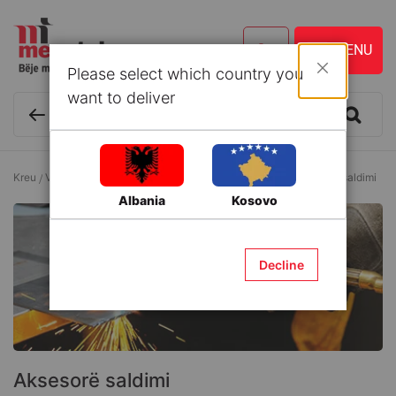
Please select which country you
Mbyll
want to deliver
Kreu
Vegla dhe Aksesorë
Pajisje saldimi profesionale
Aksesorë saldimi
Albania
Kosovo
Decline
Aksesorë saldimi