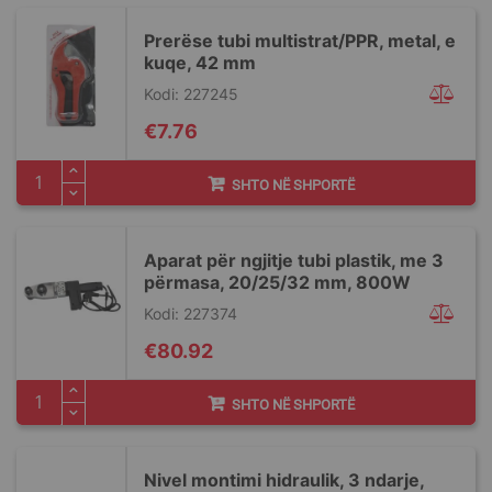
Prerëse tubi multistrat/PPR, metal, e
kuqe, 42 mm
Kodi: 227245
€7.76
SHTO NË SHPORTË
Aparat për ngjitje tubi plastik, me 3
përmasa, 20/25/32 mm, 800W
Kodi: 227374
€80.92
SHTO NË SHPORTË
Nivel montimi hidraulik, 3 ndarje,