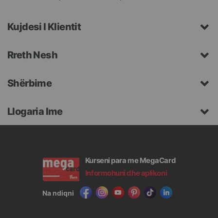
Kujdesi I Klientit
Rreth Nesh
Shërbime
Llogaria Ime
Kurseni para me MegaCard
Informohuni dhe aplikoni
Na ndiqni