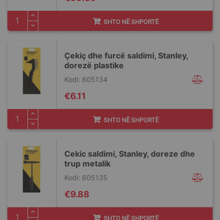
SHTO NË SHPORTË
Çekiç dhe furcë saldimi, Stanley,
dorezë plastike
Kodi: 605134
€6.11
SHTO NË SHPORTË
Cekic saldimi, Stanley, doreze dhe
trup metalik
Kodi: 605135
€9.88
SHTO NË SHPORTË