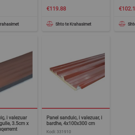
€119.88
€102.
Krahasimet
Shto te Krahasimet
Sht
ç, i valezuar
Panel sanduic, i valezuar, i
gulle, 3.5cm x
bardhe, 4x100x300 cm
uqerremt
Kodi: 331910