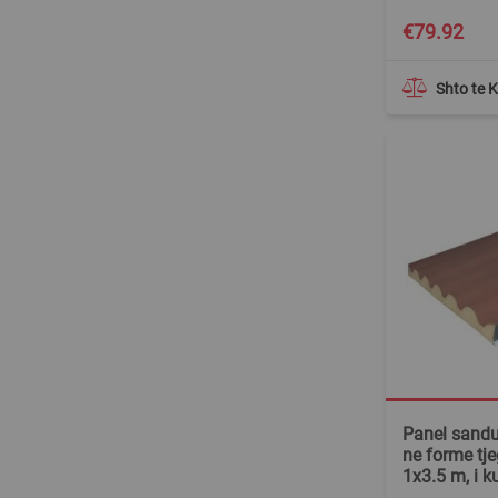
€79.92
Shto te 
Panel sandui
ne forme tje
1x3.5 m, i k