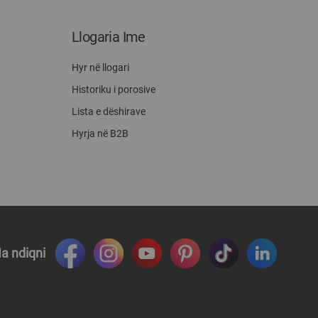
Llogaria Ime
Hyr në llogari
Historiku i porosive
Lista e dëshirave
Hyrja në B2B
a ndiqni