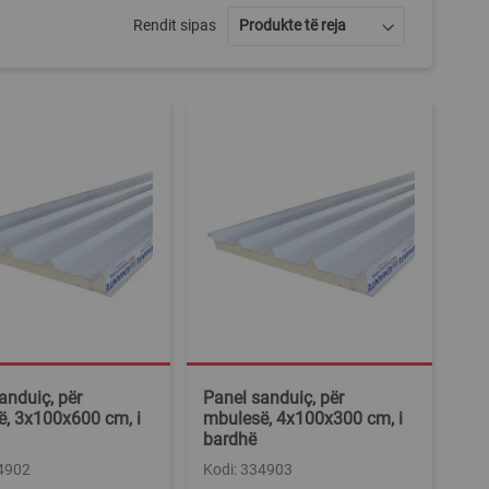
Rendit sipas
anduiç, për
Panel sanduiç, për
, 3x100x600 cm, i
mbulesë, 4x100x300 cm, i
bardhë
34902
Kodi: 334903