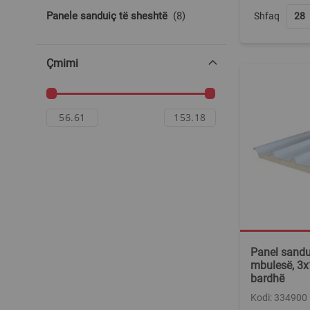
produkte
Panele sanduiç të sheshtë
8
Shfaq
Çmimi
Panel sandui
mbulesë, 3x
bardhë
Kodi: 334900