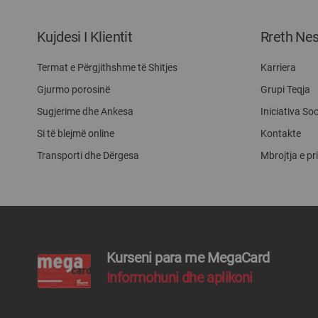
Kujdesi I Klientit
Rreth Ne
Termat e Përgjithshme të Shitjes
Karriera
Gjurmo porosinë
Grupi Teqja
Sugjerime dhe Ankesa
Iniciativa Soc
Si të blejmë online
Kontakte
Transporti dhe Dërgesa
Mbrojtja e pr
Kurseni para me MegaCard
Informohuni dhe aplikoni