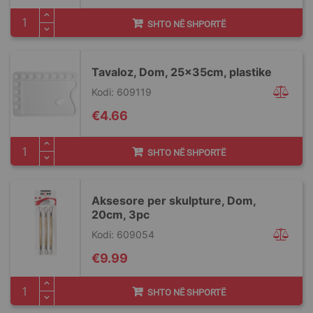
SHTO NË SHPORTË
Tavaloz, Dom, 25x35cm, plastike
Kodi: 609119
€4.66
SHTO NË SHPORTË
Aksesore per skulpture, Dom,
20cm, 3pc
Kodi: 609054
€9.99
SHTO NË SHPORTË