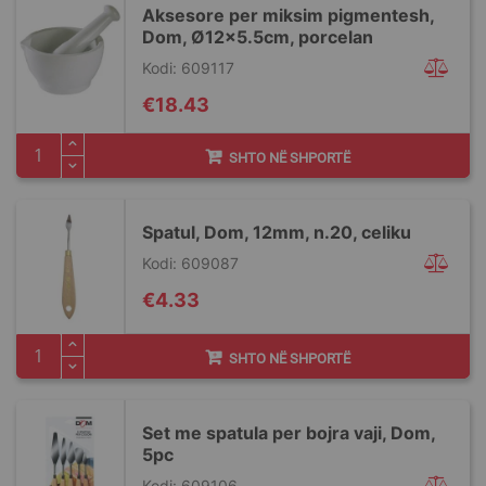
Aksesore per miksim pigmentesh,
Dom, Ø12x5.5cm, porcelan
Kodi: 609117
€18.43
SHTO NË SHPORTË
Spatul, Dom, 12mm, n.20, celiku
Kodi: 609087
€4.33
SHTO NË SHPORTË
Set me spatula per bojra vaji, Dom,
5pc
Kodi: 609106