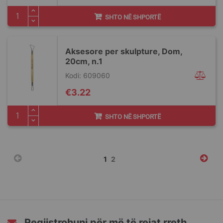
SHTO NË SHPORTË
Aksesore per skulpture, Dom,
20cm, n.1
Kodi: 609060
€3.22
SHTO NË SHPORTË
Faqja
You're
Faqja
1
2
currently
reading
page
Regjistrohuni për më të rejat rreth