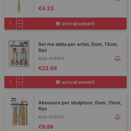
€4.33
SHTO NË SHPORTË
Set me dalta per artist, Dom, 13cm,
6pc
Kodi: 608803
€23.98
SHTO NË SHPORTË
Aksesore per skulpture, Dom, 15cm,
6pc
Kodi: 609053
€9.99