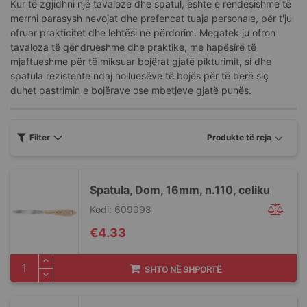
Kur të zgjidhni një tavalozë dhe spatul, është e rëndësishme të
merrni parasysh nevojat dhe prefencat tuaja personale, për t'ju
ofruar prakticitet dhe lehtësi në përdorim. Megatek ju ofron
tavaloza të qëndrueshme dhe praktike, me hapësirë të
mjaftueshme për të miksuar bojërat gjatë pikturimit, si dhe
spatula rezistente ndaj holluesëve të bojës për të bërë siç
duhet pastrimin e bojërave ose mbetjeve gjatë punës.
Filter
Spatula, Dom, 16mm, n.110, celiku
Kodi: 609098
€4.33
SHTO NË SHPORTË