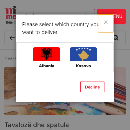
Please select which country you
Mbyll
want to deliver
Kreu
Art
Penela
Tavalozë dhe spatula
Albania
Kosovo
Decline
Tavalozë dhe spatula