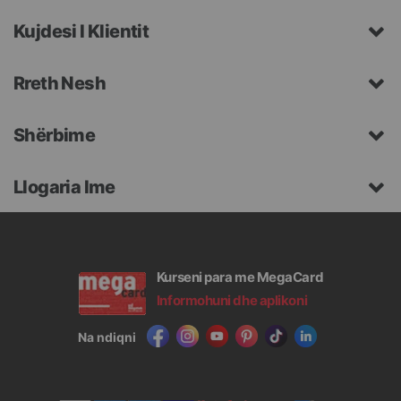
Kujdesi I Klientit
Rreth Nesh
Shërbime
Llogaria Ime
Kurseni para me MegaCard
Informohuni dhe aplikoni
Na ndiqni