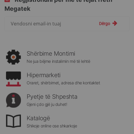
Megatek
Regjistrohuni
Dërgo
për
më
të
rejat
rreth
Shërbime Montimi
Megatek:
Ne jua bëjme instalimin më të lehtë
Hipermarketi
Oraret, shërbimet, adresa dhe kontaktet
Pyetje të Shpeshta
Gjeni çdo gjë ju duhet!
Katalogë
Shikoje online ose shkarkoje