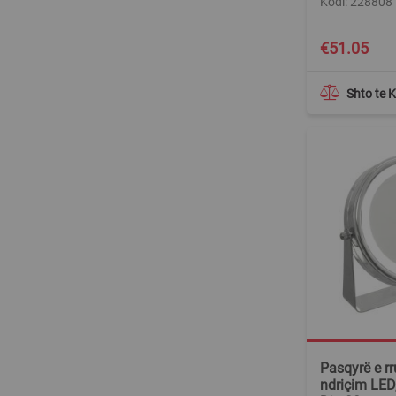
Kodi: 228808
€51.05
Shto te 
Pasqyrë e r
ndriçim LED