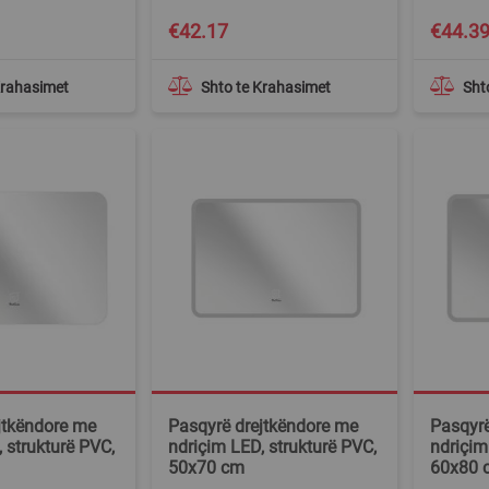
€42.17
€44.3
Krahasimet
Shto te Krahasimet
Sht
jtkëndore me
Pasqyrë drejtkëndore me
Pasqyrë
 strukturë PVC,
ndriçim LED, strukturë PVC,
ndriçim
50x70 cm
60x80 