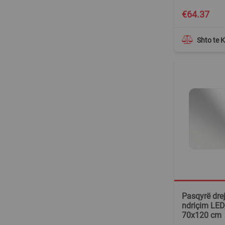
€64.37
Shto te 
Pasqyrë dre
ndriçim LED,
70x120 cm