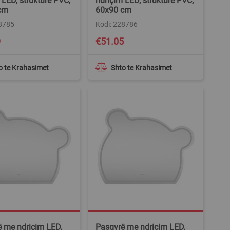
 LED, strukturë PVC,
ndriçim LED, strukturë PVC,
cm
60x90 cm
28785
Kodi: 228786
9
€51.05
o te Krahasimet
Shto te Krahasimet
 me ndriçim LED,
Pasqyrë me ndriçim LED,