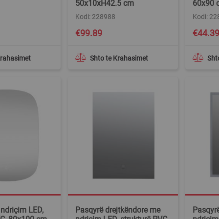
50x10xH42.5 cm
60x90 
Kodi: 228988
Kodi: 2
€99.89
€44.3
Krahasimet
Shto te Krahasimet
Sht
ndriçim LED,
Pasqyrë drejtkëndore me
Pasqyrë