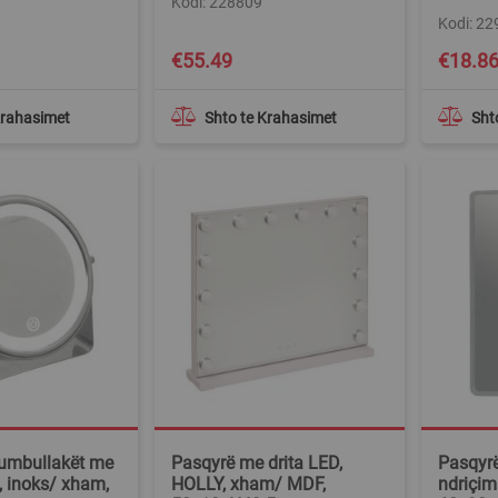
Kodi: 228809
Kodi: 2
€55.49
€18.8
Krahasimet
Shto te Krahasimet
Sht
rumbullakët me
Pasqyrë me drita LED,
Pasqyrë
, inoks/ xham,
HOLLY, xham/ MDF,
ndriçim