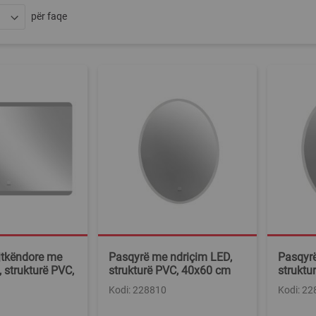
për faqe
jtkëndore me
Pasqyrë me ndriçim LED,
Pasqyrë
 strukturë PVC,
strukturë PVC, 40x60 cm
struktu
Kodi: 228810
Kodi: 2