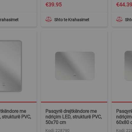
€39.95
€44.3
Krahasimet
Shto te Krahasimet
Sht
jtkëndore me
Pasqyrë drejtkëndore me
Pasqyrë
 strukturë PVC,
ndriçim LED, strukturë PVC,
ndriçim
50x70 cm
60x80 
Kodi: 228790
Kodi: 2