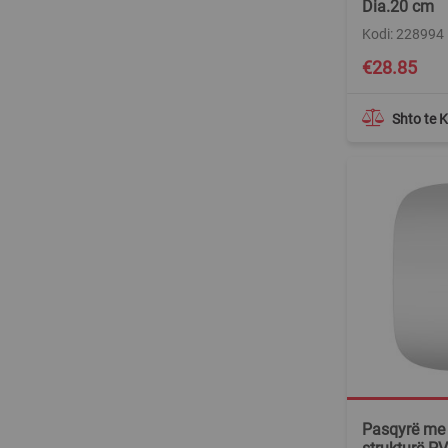
Dia.20 cm
Kodi: 228994
€28.85
Shto te 
Pasqyrë me 