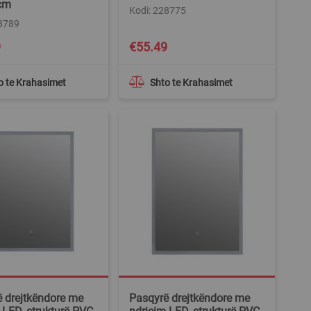
cm
Kodi: 228775
28789
9
€55.49
o te Krahasimet
Shto te Krahasimet
 drejtkëndore me
Pasqyrë drejtkëndore me