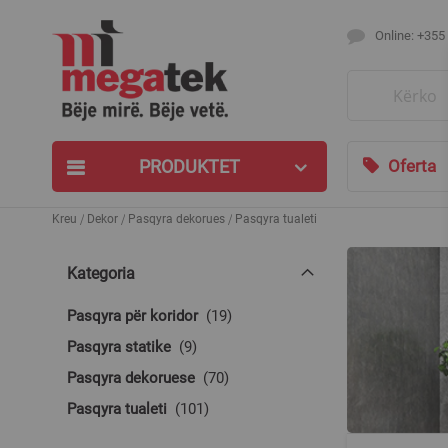
Online: +355
Search
PRODUKTET
Oferta
Kreu
Dekor
Pasqyra dekorues
Pasqyra tualeti
Kategoria
produkte
Pasqyra për koridor
19
produkte
Pasqyra statike
9
produkte
Pasqyra dekoruese
70
produkte
Pasqyra tualeti
101