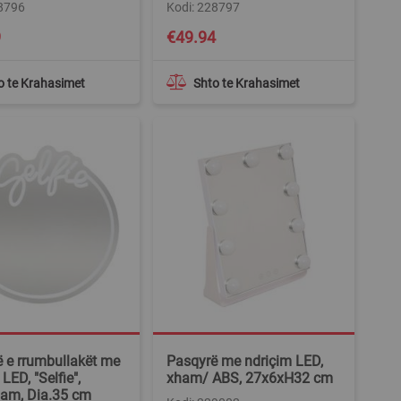
28796
Kodi: 228797
9
€49.94
o te Krahasimet
Shto te Krahasimet
 e rrumbullakët me
Pasqyrë me ndriçim LED,
LED, "Selfie",
xham/ ABS, 27x6xH32 cm
am, Dia.35 cm