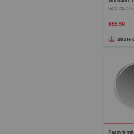
strukturë P
Kodi: 228776
€66.59
Shto te 
Pasqyrë rre