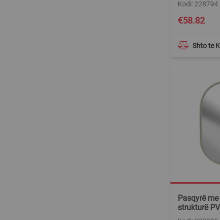
Kodi: 228794
€58.82
Shto te 
Pasqyrë me 
strukturë P