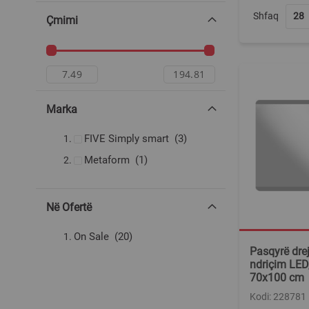
Shfaq
Çmimi
Marka
produkte
FIVE Simply smart
3
produkt
Metaform
1
Në Ofertë
produkte
On Sale
20
Pasqyrë dre
ndriçim LED,
70x100 cm
Kodi: 228781