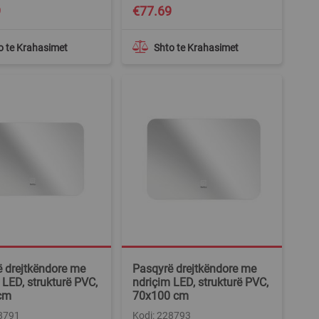
9
€77.69
o te Krahasimet
Shto te Krahasimet
 drejtkëndore me
Pasqyrë drejtkëndore me
 LED, strukturë PVC,
ndriçim LED, strukturë PVC,
cm
70x100 cm
28791
Kodi: 228793