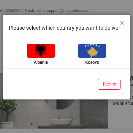
 (0)42388399 / Email:
online-support@megateksa.com
Please select which country you want to deliver
Mbyll
Bli sipas ambientit
Blog & Ide
Ndihmë & Këshilla
Albania
Kosovo
Pasqyr
Decline
Gjeni për t
më bashkëk
me prekje,
avullin e f