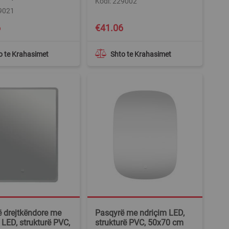
Kodi: 229002
29021
6
€41.06
o te Krahasimet
Shto te Krahasimet
 drejtkëndore me
Pasqyrë me ndriçim LED,
 LED, strukturë PVC,
strukturë PVC, 50x70 cm