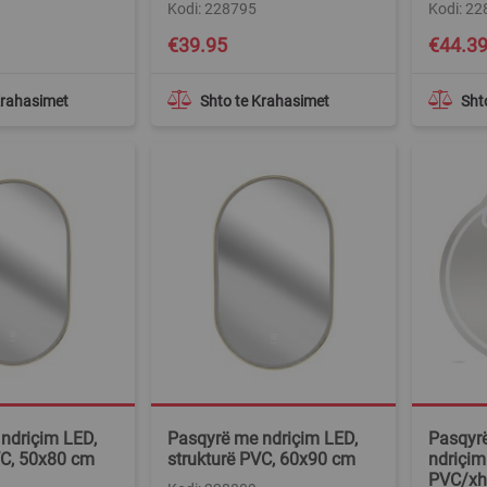
Kodi: 228795
Kodi: 2
€39.95
€44.3
Krahasimet
Shto te Krahasimet
Sht
ndriçim LED,
Pasqyrë me ndriçim LED,
Pasqyrë
VC, 50x80 cm
strukturë PVC, 60x90 cm
ndriçim 
PVC/xh