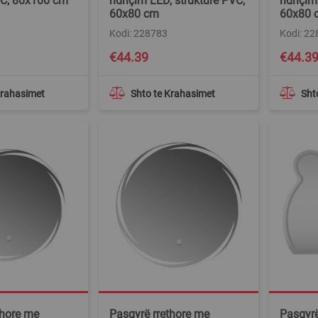
VC, 80x100 cm
ndriçim LED, strukturë PVC,
ndriçim
60x80 cm
60x80 
Kodi: 228783
Kodi: 2
€44.39
€44.3
Krahasimet
Shto te Krahasimet
Sht
thore me
Pasqyrë rrethore me
Pasqyrë