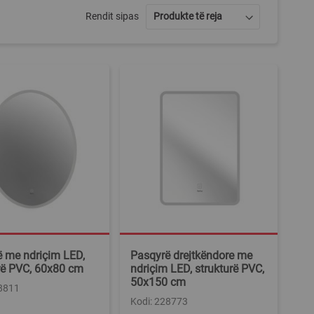
Rendit sipas
 me ndriçim LED,
Pasqyrë drejtkëndore me
rë PVC, 60x80 cm
ndriçim LED, strukturë PVC,
50x150 cm
28811
Kodi: 228773