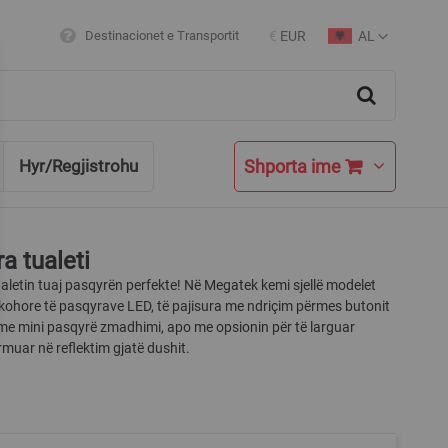
AL
Destinacionet e Transportit
€
EUR
Currency
Language
Search
Shporta ime
Hyr/Regjistrohu
a tualeti
ualetin tuaj pasqyrën perfekte! Në Megatek kemi sjellë modelet
ohore të pasqyrave LED, të pajisura me ndriçim përmes butonit
 me mini pasqyrë zmadhimi, apo me opsionin për të larguar
ormuar në reflektim gjatë dushit.