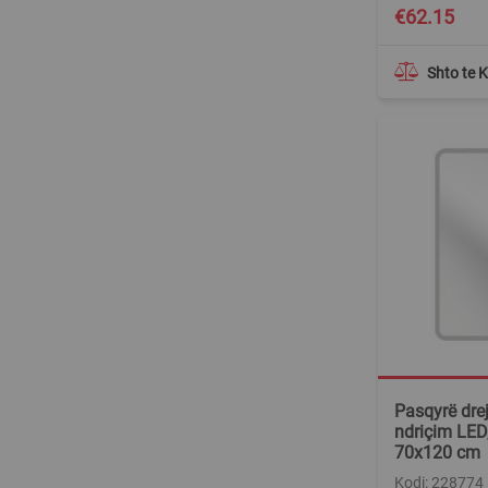
€62.15
Shto te 
Pasqyrë dre
ndriçim LED,
70x120 cm
Kodi: 228774