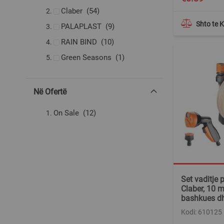
produkte
Claber
54
Shto te 
produkte
PALAPLAST
9
produkte
RAIN BIND
10
produkt
Green Seasons
1
Në Ofertë
produkte
On Sale
12
Set vaditje 
Claber, 10 m
bashkues d
Kodi: 610125