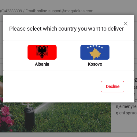
 (0)42388399 / Email:
online-support@megateksa.com
Please select which country you want to deliver
Mbyll
Bli sipas ambientit
Blog & Ide
Ndihmë & Këshilla
Albania
Kosovo
Spruc
Decline
Një spërkatë
bujqësore, l
kontrollin 
një mënyrë 
gjeni spru