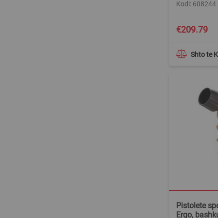
Kodi: 608244
€209.79
Shto te 
Pistolete sp
Ergo, bashk