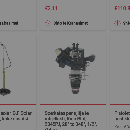
Special
€2.11
€110.
Price
Krahasimet
Shto te Krahasimet
Sht
solar, G.F Solar
Sperkates per ujitje te
Pistolet
, koke dushi ø
mbjellash, Rain Bird,
bashkim
2045PJ, 20° to 340°, 1/2",
Kodi: 6
r14 m