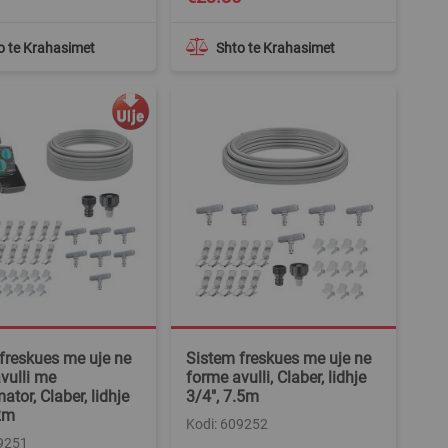
o te Krahasimet
Shto te Krahasimet
freskues me uje ne
Sistem freskues me uje ne
vulli me
forme avulli, Claber, lidhje
ator, Claber, lidhje
3/4", 7.5m
2m
Kodi: 609252
09251