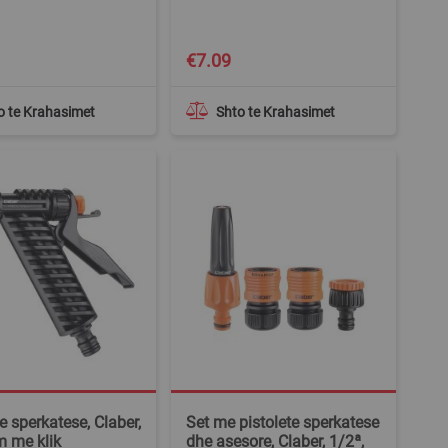
€7.09
o te Krahasimet
Shto te Krahasimet
e sperkatese, Claber,
Set me pistolete sperkatese
 me klik
dhe asesore, Claber, 1/2ª,