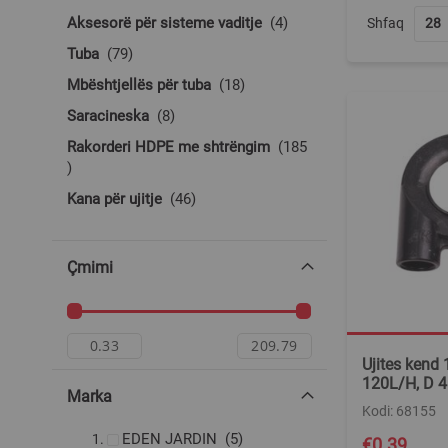
produkte
Aksesorë për sisteme vaditje
4
Shfaq
produkte
Tuba
79
produkte
Mbështjellës për tuba
18
produkte
Saracineska
8
Rakorderi HDPE me shtrëngim
185
produkte
produkte
Kana për ujitje
46
Çmimi
Ujites kend
120L/H, D 
Marka
Kodi: 68155
produkte
EDEN JARDIN
5
€0.39