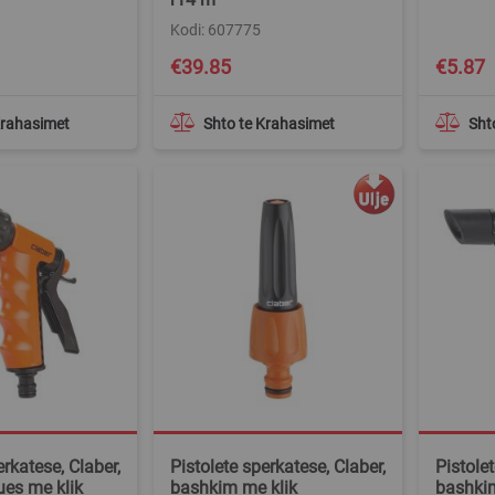
Kodi: 607775
€39.85
€5.87
Krahasimet
Shto te Krahasimet
Sht
erkatese, Claber,
Pistolete sperkatese, Claber,
Pistolet
ues me klik
bashkim me klik
bashkim