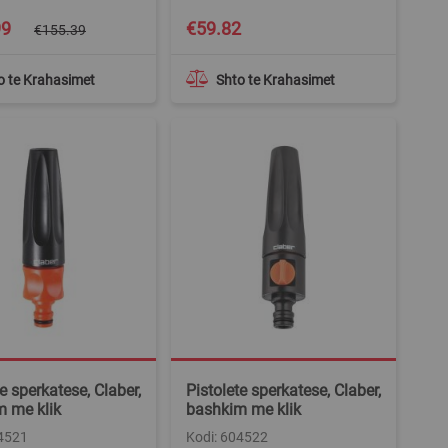
99
€59.82
€155.39
o te Krahasimet
Shto te Krahasimet
e sperkatese, Claber,
Pistolete sperkatese, Claber,
 me klik
bashkim me klik
04521
Kodi: 604522