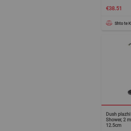
€38.51
Shto te 
Dush plazhi 
Shower, 2 m
12.5cm