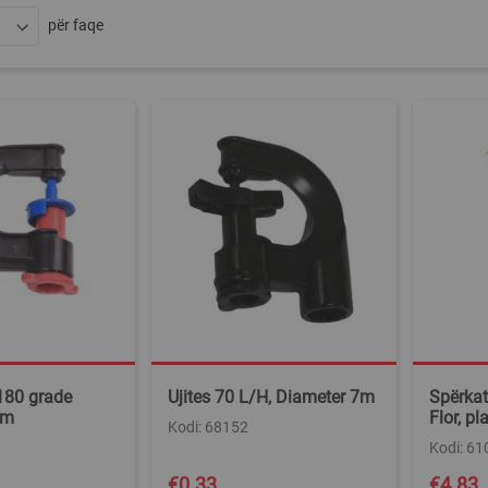
për faqe
 180 grade
Ujites 70 L/H, Diameter 7m
Spërkatë
4m
Flor, pl
Kodi: 68152
Kodi: 6
€0.33
€4.83