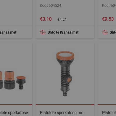
Kodi: 604524
Kodi: 6
Special
€3.10
€9.53
€4.21
Price
Krahasimet
Shto te Krahasimet
Sht
lete sperkatese
Pistolete sperkatese me
Pistolet