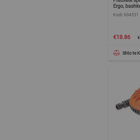
Pistolete sp
Ergo, bashk
Kodi: 604531
Special
€18.86
€
Price
Shto te 