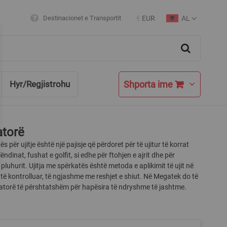
AL
Destinacionet e Transportit
€
EUR
Currency
Language
Search
Shporta ime
Hyr/Regjistrohu
atorë
s për ujitje është një pajisje që përdoret për të ujitur të korrat
ëndinat, fushat e golfit, si edhe për ftohjen e ajrit dhe për
e pluhurit. Ujitja me spërkatës është metoda e aplikimit të ujit në
të kontrolluar, të ngjashme me reshjet e shiut. Në Megatek do të
catorë të përshtatshëm për hapësira të ndryshme të jashtme.