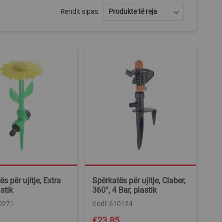
Rendit sipas
s për ujitje, Extra
Spërkatës për ujitje, Claber,
astik
360°, 4 Bar, plastik
10271
Kodi: 610124
€23.85