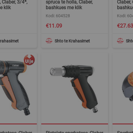
 Claber, 3/4ª,
spruca te holla, Claber,
Claber, 
 klik
bashkues me klik
bashkue
Kodi: 604528
Kodi: 6
€11.09
€27.6
Krahasimet
Shto te Krahasimet
Sht