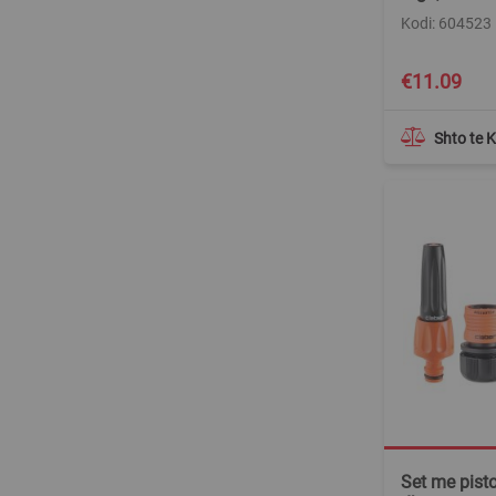
Kodi: 604523
€11.09
Shto te 
Set me pisto