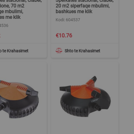
es stacionar, Claber,
Sperkates stacionar, Claber,
ione, 70 m2
20 m2 siperfaqe mbulimi,
qe mbulimi,
bashkues me klik
s me klik
Kodi: 604537
04536
2
€10.76
o te Krahasimet
Shto te Krahasimet