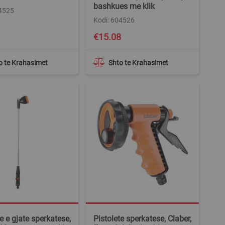
bashkues me klik
04525
Kodi: 604526
€15.08
o te Krahasimet
Shto te Krahasimet
e e gjate sperkatese,
Pistolete sperkatese, Claber,