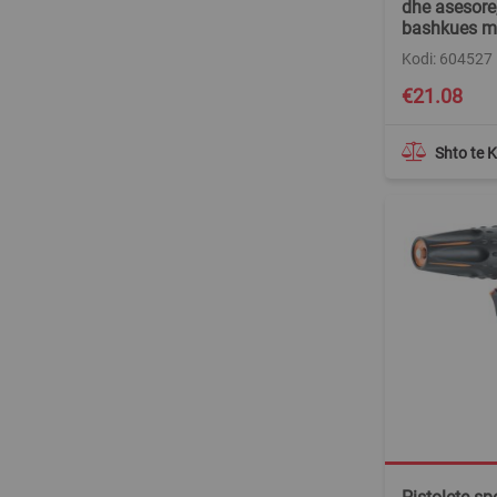
dhe asesore,
bashkues me
Kodi: 604527
€21.08
Shto te 