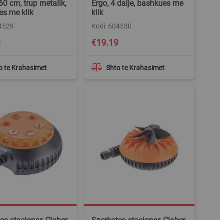
60 cm, trup metalik,
Ergo, 4 dalje, bashkues me
s me klik
klik
04529
Kodi: 604530
3
€19.19
o te Krahasimet
Shto te Krahasimet