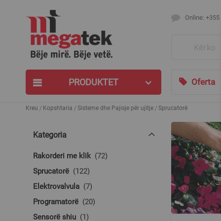
Online: +355
Search
PRODUKTET
Oferta
Kreu
Kopshtaria
Sisteme dhe Pajisje për ujitje
Sprucatorë
Kategoria
produkte
Rakorderi me klik
72
produkte
Sprucatorë
122
produkte
Elektrovalvula
7
produkte
Programatorë
20
produkt
Sensorë shiu
1