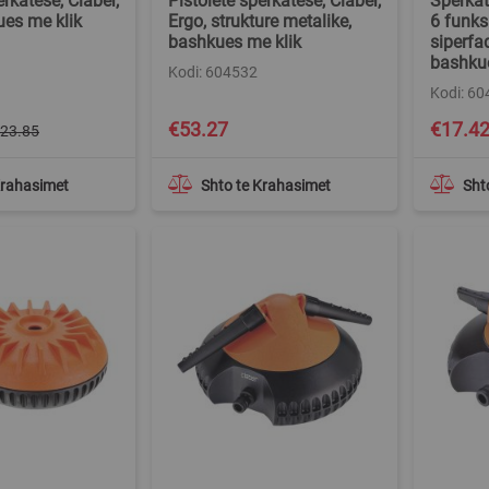
erkatese, Claber,
Pistolete sperkatese, Claber,
Sperkat
ues me klik
Ergo, strukture metalike,
6 funks
bashkues me klik
siperfa
bashkue
Kodi: 604532
Kodi: 6
€53.27
€17.4
23.85
Krahasimet
Shto te Krahasimet
Sht