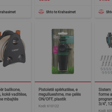
Krahasimet
Shto te Krahasimet
Sht
për ballkone,
Pistoletë spërkatëse, e
Sistem 
, kokë vaditëse,
rregullueshme, me çelës
forme a
he mbajtës
ON/OFF, plastik
program
3/4", 1
Kodi: 610122
Kodi: 6