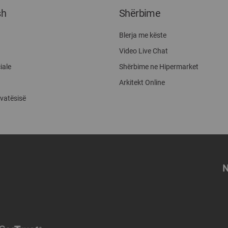
sh
Shërbime
Blerja me këste
Video Live Chat
iale
Shërbime ne Hipermarket
Arkitekt Online
ivatësisë
N