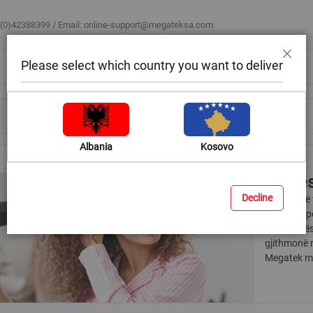
 (0)42388399 / Email:
online-support@megateksa.com
Please select which country you want to deliver
Mbyll
Bli sipas ambientit
Blog & Ide
Ndihmë & Këshilla
Albania
Kosovo
Tharës
Decline
Tharëset e 
vlefshëm pë
e një tharë
gjithmonë n
Megatek mun