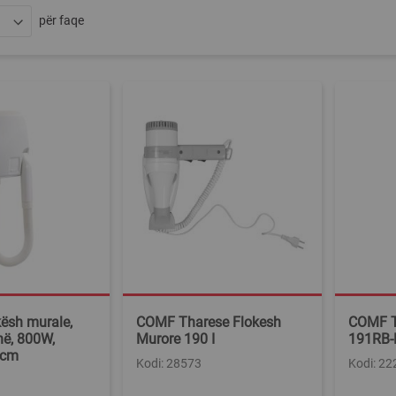
për faqe
kësh murale,
COMF Tharese Flokesh
COMF T
hë, 800W,
Murore 190 I
191RB-
 cm
Kodi: 28573
Kodi: 2