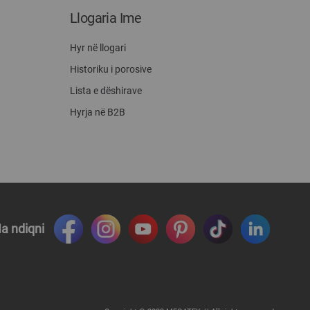
Llogaria Ime
Hyr në llogari
Historiku i porosive
Lista e dëshirave
Hyrja në B2B
a ndiqni