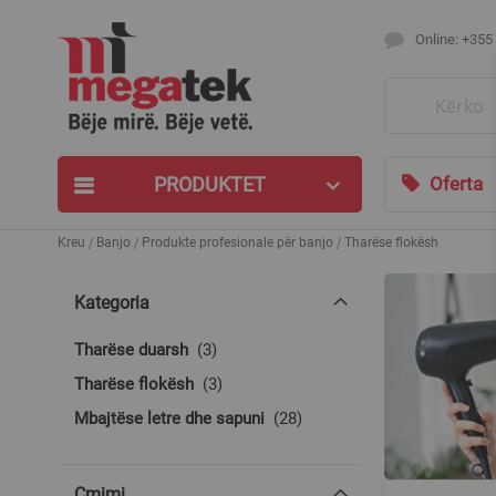
Online: +355
Search
PRODUKTET
Oferta
Kreu
Banjo
Produkte profesionale për banjo
Tharëse flokësh
Kategoria
produkte
Tharëse duarsh
3
produkte
Tharëse flokësh
3
produkte
Mbajtëse letre dhe sapuni
28
Çmimi