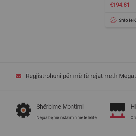
€194.81
Shto te 
Regjistrohuni për më të rejat rreth Mega
Shërbime Montimi
H
Ne jua bëjme instalimin më të lehtë
Ora