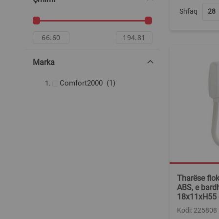
Shfaq
Marka
produkt
Comfort2000
1
Tharëse flo
ABS, e bard
18x11xH55
Kodi: 225808