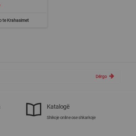
6
o te Krahasimet
Dërgo
a
Katalogë
Shikoje online ose shkarkoje