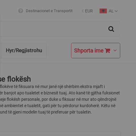
AL
Destinacionet e Transportit
€
EUR
Currency
Language
Search
Shporta ime
Hyr/Regjistrohu
e flokësh
flokëve të fiksuara në mur janë një shërbim ekstra mjaft i
r banjot apo tualetet e biznesit tuaj. Ato kanë të gjitha fuksionet
seje flokësh personale, por duke u fiksuar në mur ato qëndrojnë
ë ambientet e tualetit, gati për tu përdorur kurdoherë. Këtu në
d të gjeni modelin tuaj të preferuar për tualetin.