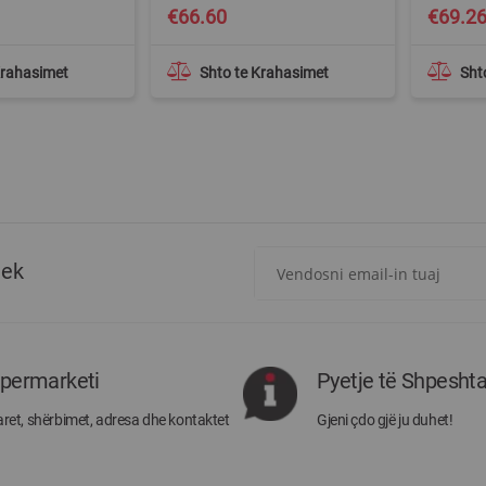
€66.60
€69.2
Krahasimet
Shto te Krahasimet
Sht
Regjistrohuni
tek
për
më
të
rejat
rreth
ipermarketi
Pyetje të Shpesht
Megatek:
ret, shërbimet, adresa dhe kontaktet
Gjeni çdo gjë ju duhet!