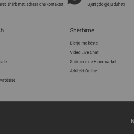
ret, shërbimet, adresa dhe kontaktet
Gjeni çdo gjë ju duhet!
sh
Shërbime
Blerja me këste
Video Live Chat
iale
Shërbime ne Hipermarket
Arkitekt Online
ivatësisë
N