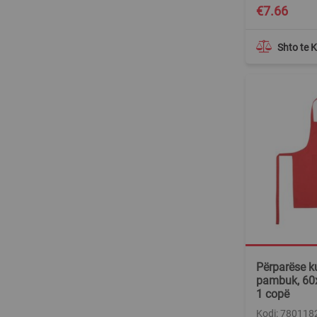
€7.66
Shto te 
Përparëse k
pambuk, 60x
1 copë
Kodi: 780118