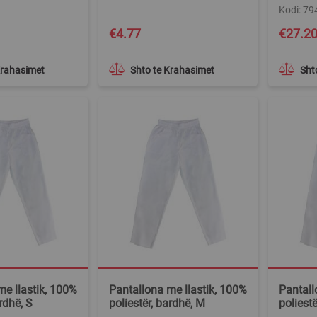
Kodi: 79
€4.77
€27.2
Krahasimet
Shto te Krahasimet
Sht
me llastik, 100%
Pantallona me llastik, 100%
Pantall
rdhë, S
poliestër, bardhë, M
poliestë