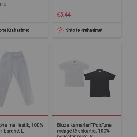
440
0
€5.44
o te Krahasimet
Shto te Krahasimet
ona me llastik, 100%
Bluza kamarieri,"Polo",me
r, bardhë, L
mëngë të shkurtra, 100%
poliestër, miks, S