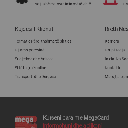
Ne jua bëjme instalimin më të lehtë
Ora
Kujdesi I Klientit
Rreth Ne
Termat e Përgjithshme të Shitjes
Karriera
Gjurmo porosinë
Grupi Teqja
Sugjerime dhe Ankesa
Iniciativa Soc
Si të blejmë online
Kontakte
Transporti dhe Dërgesa
Mbrojtja e pr
Kurseni para me MegaCard
Informohuni dhe aplikoni