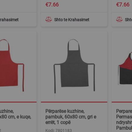
€7.66
€7.66
Krahasimet
Shto te Krahasimet
Sht
uzhine,
Përparëse kuzhine,
Perpares
80 cm, e kuqe,
pambuk, 60x80 cm, gri e
Permasa
errët, 1 copë
ndryshm
Pambu
2
Kodi: 7801183