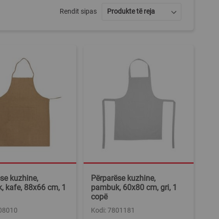
Rendit sipas
se kuzhine,
Përparëse kuzhine,
 kafe, 88x66 cm, 1
pambuk, 60x80 cm, gri, 1
copë
808010
Kodi: 7801181