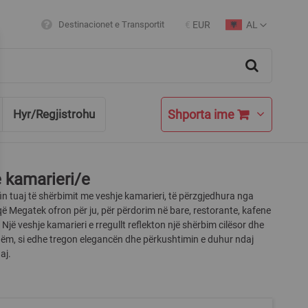
AL
Destinacionet e Transportit
€
EUR
Currency
Language
Search
Shporta ime
Hyr/Regjistrohu
 kamarieri/e
fin tuaj të shërbimit me veshje kamarieri, të përzgjedhura nga
që Megatek ofron për ju, për përdorim në bare, restorante, kafene
 Një veshje kamarieri e rregullt reflekton një shërbim cilësor dhe
hëm, si edhe tregon elegancën dhe përkushtimin e duhur ndaj
aj.