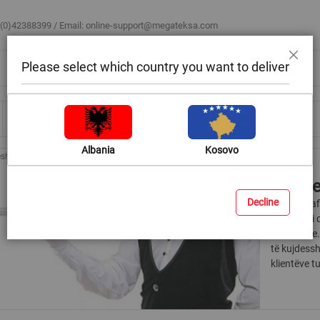
 (0)42388399 / Email:
online-support@megateksa.com
Please select which country you want to deliver
Mbyll
Bli sipas ambientit
Blog & Ide
Ndihmë & Këshilla
Albania
Kosovo
shje kamarieri/e
Veshje
Decline
Pajisni sta
koleksioni 
apo hotele.
të kujdess
klientëve tu