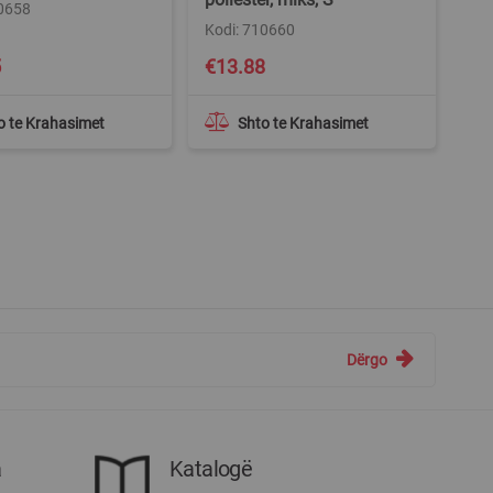
10658
Kodi: 710660
5
€13.88
o te Krahasimet
Shto te Krahasimet
Dërgo
a
Katalogë