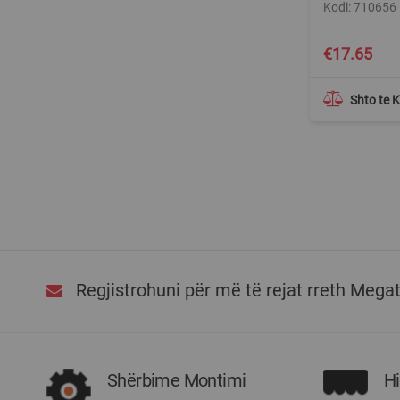
Kodi: 710656
€17.65
Shto te 
Regjistrohuni për më të rejat rreth Mega
Shërbime Montimi
H