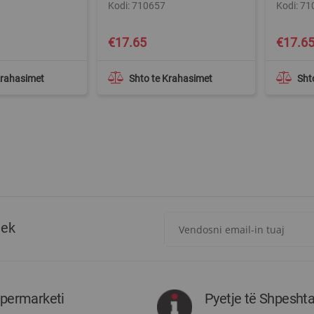
Kodi: 710657
Kodi: 7
€17.65
€17.6
Krahasimet
Shto te Krahasimet
Sht
Regjistrohuni
tek
për
më
të
rejat
rreth
ipermarketi
Pyetje të Shpesht
Megatek: