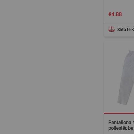
€4.88
Shto te 
Pantallona 
poliestër, ba