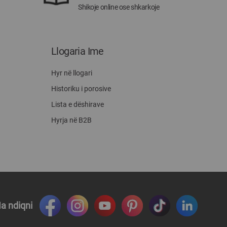
Shikoje online ose shkarkoje
Llogaria Ime
Hyr në llogari
Historiku i porosive
Lista e dëshirave
Hyrja në B2B
a ndiqni