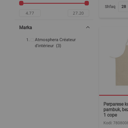
Shfaq
Marka
Atmosphera Créateur
produkte
d'intérieur
3
Perparese k
pambuk, bez
1 cope
Kodi: 780800