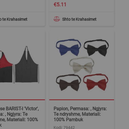
€5.11
o te Krahasimet
Shto te Krahasimet
e BARIST-I 'Victor',
Papion, Permasa: , Ngjyra:
: , Ngjyra: Te
Te ndryshme, Materiali:
e, Materiali: 100%
100% Pambuk
k
Kodi: 79442