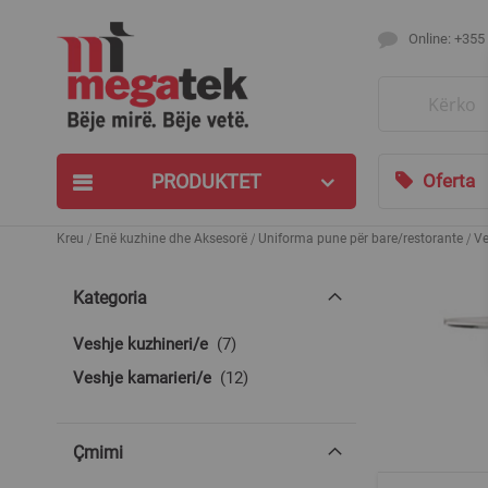
Online: +355
Search
PRODUKTET
Oferta
Kreu
Enë kuzhine dhe Aksesorë
Uniforma pune për bare/restorante
Ve
Kategoria
produkte
Veshje kuzhineri/e
7
produkte
Veshje kamarieri/e
12
Çmimi