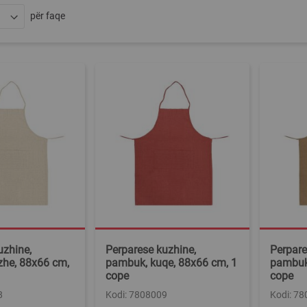
për faqe
uzhine,
Perparese kuzhine,
Perpare
he, 88x66 cm,
pambuk, kuqe, 88x66 cm, 1
pambuk,
cope
cope
8
Kodi: 7808009
Kodi: 7