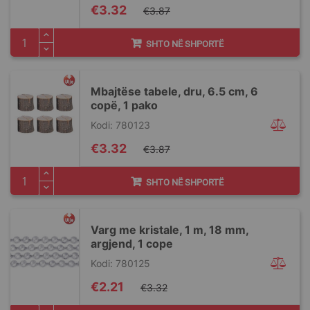
Special
€3.32
€3.87
Price
SHTO NË SHPORTË
Mbajtëse tabele, dru, 6.5 cm, 6
copë, 1 pako
Kodi: 780123
Special
€3.32
€3.87
Price
SHTO NË SHPORTË
Varg me kristale, 1 m, 18 mm,
argjend, 1 cope
Kodi: 780125
Special
€2.21
€3.32
Price