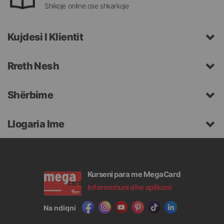
Shikoje online ose shkarkoje
Kujdesi I Klientit
Rreth Nesh
Shërbime
Llogaria Ime
Kurseni para me MegaCard
Informohuni dhe aplikoni
Na ndiqni