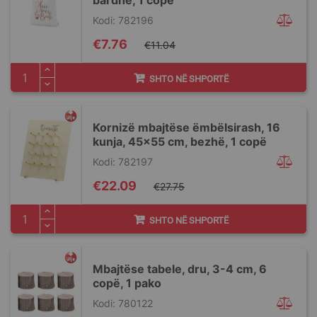
bardhe, 1 copë
Kodi: 782196
Special
€7.76
€11.04
Price
SHTO NË SHPORTË
Kornizë mbajtëse ëmbëlsirash, 16
kunja, 45x55 cm, bezhë, 1 copë
Kodi: 782197
Special
€22.09
€27.75
Price
SHTO NË SHPORTË
Mbajtëse tabele, dru, 3-4 cm, 6
copë, 1 pako
Kodi: 780122