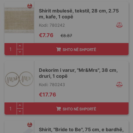
Shirit mbulesë, tekstil, 28 cm, 2.75
m, kafe, 1 copë
Kodi: 780242
Special
€7.76
€8.87
Price
SHTO NË SHPORTË
Dekorim i varur, "Mr&Mrs", 38 cm,
druri, 1 copë
Kodi: 780243
€17.76
SHTO NË SHPORTË
Shirit, "Bride to Be", 75 cm, e bardhë,