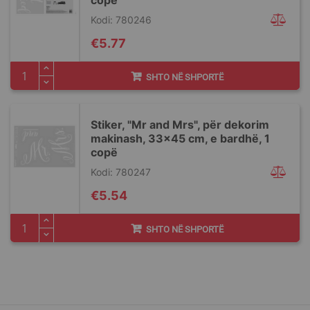
copë
Kodi: 780246
€5.77
SHTO NË SHPORTË
Stiker, "Mr and Mrs", për dekorim
makinash, 33x45 cm, e bardhë, 1
copë
Kodi: 780247
€5.54
SHTO NË SHPORTË