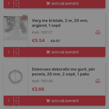
SHTO NË SHPORTË
Varg me kristale, 2 m, 20 mm,
argjend, 1 copë
Kodi: 780127
Special
€5.54
€8.87
Price
SHTO NË SHPORTË
Dekorues dekorativ me gurë, për
peceta, 20 mm, 2 copë, 1 pako
Kodi: 780128
€2.66
SHTO NË SHPORTË