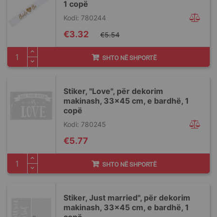
1 copë
Kodi: 780244
Special
€3.32
€5.54
Price
SHTO NË SHPORTË
Stiker, "Love", për dekorim
makinash, 33x45 cm, e bardhë, 1
copë
Kodi: 780245
€5.77
SHTO NË SHPORTË
Stiker, Just married", për dekorim
makinash, 33x45 cm, e bardhë, 1