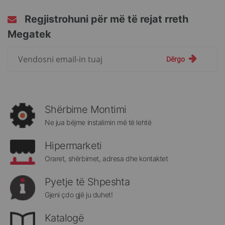
Regjistrohuni për më të rejat rreth
Megatek
Regjistrohuni
Dërgo
për
më
të
rejat
rreth
Shërbime Montimi
Megatek:
Ne jua bëjme instalimin më të lehtë
Hipermarketi
Oraret, shërbimet, adresa dhe kontaktet
Pyetje të Shpeshta
Gjeni çdo gjë ju duhet!
Katalogë