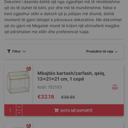
Dekorimi i dasmës është një nga zgjedhjet më të rëndësishme
që do të duhet të bëni, por dhe më të mundimshme. Nëse e
keni zgjedhur stilin e dekorit që ju pëlqen më shumë, është
momenti të gjeni detajet e përsosura dekorative. Me dekorimet
që do gjeni në Megatek mund të krijoni një atmosferë magjike
që përshtaten me stilin dhe preferencat tuaja.
Filter
Mbajtës kartash/zarfash, qelq,
13x21x21 cm, 1 copë
Kodi: 782193
Special
€32.18
€38.85
Price
SHTO NË SHPORTË