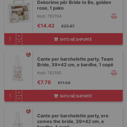
Dekorime për Bride to Be, golden
rose, 1 pako
Kodi: 782194
Special
€14.42
€23.87
Price
SHTO NË SHPORTË
Cante per barchelette party, Team
Bride, 39x42 cm, e bardhe, 1 copë
Kodi: 782195
Special
€7.76
€11.04
Price
SHTO NË SHPORTË
Cante per barchelette party, ere
comes the bride, 39x42 cm, e