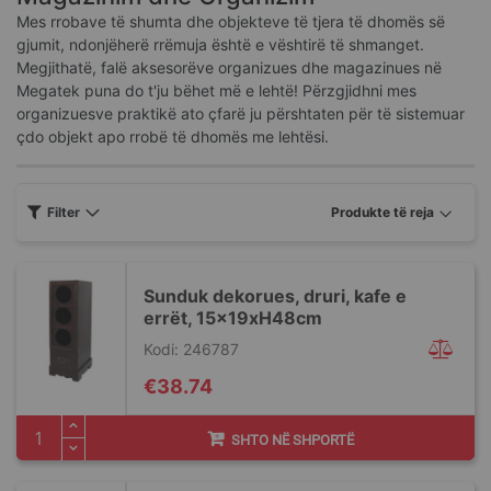
Mes rrobave të shumta dhe objekteve të tjera të dhomës së
gjumit, ndonjëherë rrëmuja është e vështirë të shmanget.
Megjithatë, falë aksesorëve organizues dhe magazinues në
Megatek puna do t'ju bëhet më e lehtë! Përzgjidhni mes
organizuesve praktikë ato çfarë ju përshtaten për të sistemuar
çdo objekt apo rrobë të dhomës me lehtësi.
Filter
Sunduk dekorues, druri, kafe e
errët, 15x19xH48cm
Kodi: 246787
€38.74
SHTO NË SHPORTË