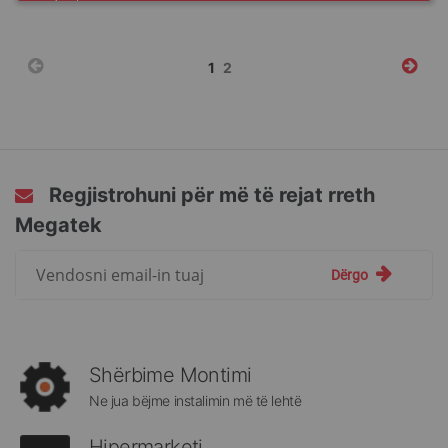
Faqja
You're
Faqja
1
2
currently
reading
page
Regjistrohuni për më të rejat rreth
Megatek
Regjistrohuni
Dërgo
për
më
të
rejat
rreth
Shërbime Montimi
Megatek:
Ne jua bëjme instalimin më të lehtë
Hipermarketi