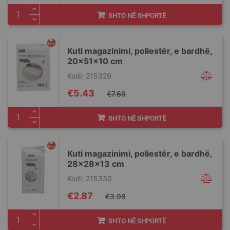
SHTO NË SHPORTË
Kuti magazinimi, poliestër, e bardhë,
20x51x10 cm
Kodi: 215329
Special
€5.43
€7.66
Price
SHTO NË SHPORTË
Kuti magazinimi, poliestër, e bardhë,
28x28x13 cm
Kodi: 215330
Special
€2.87
€3.98
Price
SHTO NË SHPORTË