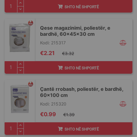
SHTO NË SHPORTË
Qese magazinimi, poliestër, e
bardhë, 60x45x30 cm
Kodi: 215317
Special
€2.21
€3.32
Price
SHTO NË SHPORTË
Ҫantë rrobash, poliestër, e bardhë,
60x100 cm
Kodi: 215320
Special
€0.99
€1.39
Price
SHTO NË SHPORTË