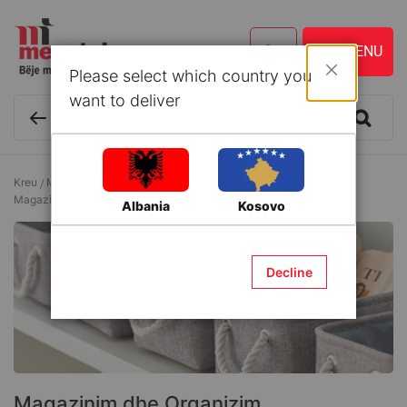
Please select which country you
Mbyll
want to deliver
Kreu
Mobilim i brendshëm
Mobilje për dhomë gjumi
Magazinim dhe Organizim
Albania
Kosovo
Decline
Magazinim dhe Organizim