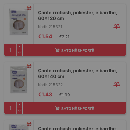
Ҫantë rrobash, poliestër, e bardhë,
60x120 cm
Kodi: 215321
Special
€1.54
€2.21
Price
SHTO NË SHPORTË
Ҫantë rrobash, poliestër, e bardhë,
60x140 cm
Kodi: 215322
Special
€1.43
€1.99
Price
SHTO NË SHPORTË
Ҫantë rrobash, poliestër, e bardhë,