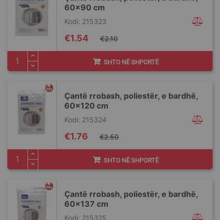
60x90 cm
Kodi: 215323
Special
€1.54
€2.10
Price
SHTO NË SHPORTË
Ҫantë rrobash, poliestër, e bardhë,
60x120 cm
Kodi: 215324
Special
€1.76
€2.50
Price
SHTO NË SHPORTË
Ҫantë rrobash, poliestër, e bardhë,
60x137 cm
Kodi: 215325