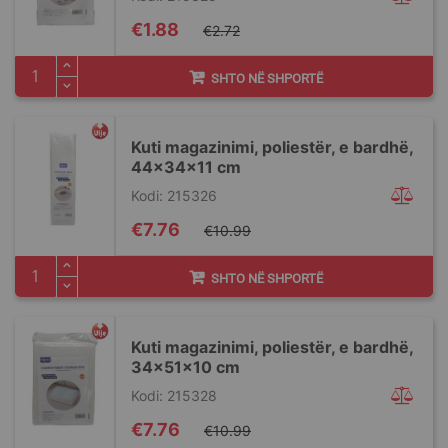
Special
€1.88
€2.72
Price
SHTO NË SHPORTË
Kuti magazinimi, poliestër, e bardhë,
44x34x11 cm
Kodi: 215326
Special
€7.76
€10.99
Price
SHTO NË SHPORTË
Kuti magazinimi, poliestër, e bardhë,
34x51x10 cm
Kodi: 215328
Special
€7.76
€10.99
Price