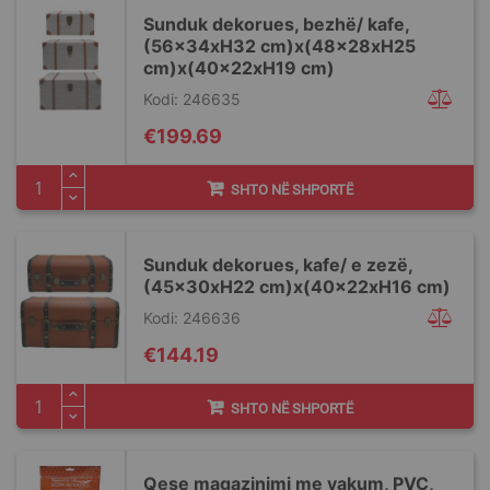
Sunduk dekorues, bezhë/ kafe,
(56x34xH32 cm)x(48x28xH25
cm)x(40x22xH19 cm)
Kodi: 246635
€199.69
SHTO NË SHPORTË
Sunduk dekorues, kafe/ e zezë,
(45x30xH22 cm)x(40x22xH16 cm)
Kodi: 246636
€144.19
SHTO NË SHPORTË
Qese magazinimi me vakum, PVC,