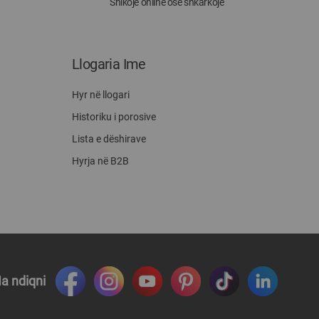
Shikoje online ose shkarkoje
Llogaria Ime
Hyr në llogari
Historiku i porosive
Lista e dëshirave
Hyrja në B2B
a ndiqni