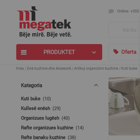
Online: +355
Search
PRODUKTET
Oferta
Kreu
Enë kuzhine dhe Aksesorë
Artikuj organizimi kuzhine
Kuti buke
Kategoria
produkte
Kuti buke
10
produkte
Kullesë enësh
29
produkte
Organizues lugësh
40
produkte
Rafte organizues kuzhine
14
produkte
Rafte banaku kuzhine
38