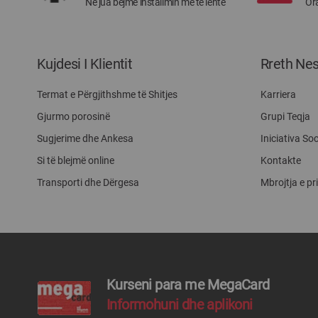
Ne jua bëjme instalimin më të lehtë
Ora
Kujdesi I Klientit
Rreth Ne
Termat e Përgjithshme të Shitjes
Karriera
Gjurmo porosinë
Grupi Teqja
Sugjerime dhe Ankesa
Iniciativa Soc
Si të blejmë online
Kontakte
Transporti dhe Dërgesa
Mbrojtja e pr
Kurseni para me MegaCard
Informohuni dhe aplikoni