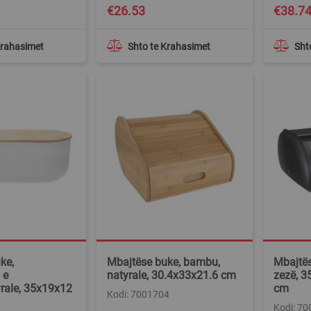
€26.53
€38.7
Krahasimet
Shto te Krahasimet
Sht
ke,
Mbajtëse buke, bambu,
Mbajtës
 e
natyrale, 30.4x33x21.6 cm
zezë, 3
rale, 35x19x12
cm
Kodi: 7001704
Kodi: 7