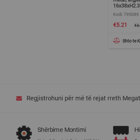
16x38xH2.3
Kodi: 795089
Special
€5.21
€6
Price
Shto te 
Regjistrohuni për më të rejat rreth Mega
Shërbime Montimi
H