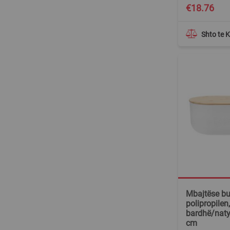
€18.76
Shto te 
Mbajtëse bu
polipropilen,
bardhë/naty
cm