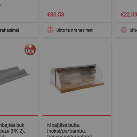
6
€30.53
€22.0
Krahasimet
Shto te Krahasimet
Sht
mbajtës buk
Mbajtëse buke,
ceze (PK 2),
inoksi/ps/bambu,
ndi,
transparente/natural,