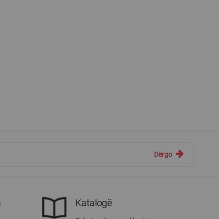
Dërgo
a
Katalogë