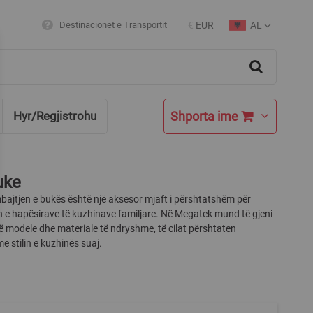
AL
Destinacionet e Transportit
€
EUR
Currency
Language
Search
Shporta ime
Hyr/Regjistrohu
uke
bajtjen e bukës është një aksesor mjaft i përshtatshëm për
n e hapësirave të kuzhinave familjare. Në Megatek mund të gjeni
ë modele dhe materiale të ndryshme, të cilat përshtaten
me stilin e kuzhinës suaj.