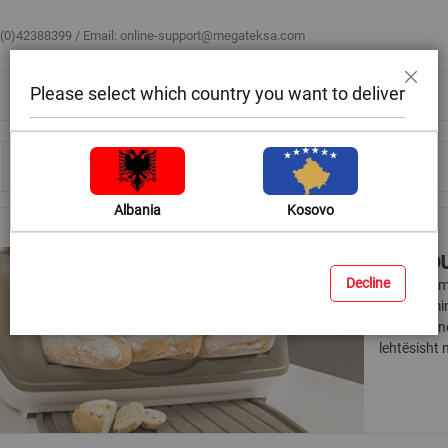
 (0)42388399 / Email:
online-support@megateksa.com
Please select which country you want to deliver
Mbyll
Bli sipas ambientit
Blog & Ide
Ndihmë & Këshilla
Albania
Kosovo
Kuti b
Decline
Kutia për m
organizimi
kuti buke n
lehtësisht 