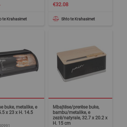
4
€32.08
o te Krahasimet
Shto te Krahasimet
e buke, metalike, e
Mbajtëse/prerëse buke,
5.5 x 23 x H. 14.5
bambu/metalike, e
zezë/natyrale, 32.7 x 20.2 x
H. 15 cm
000991