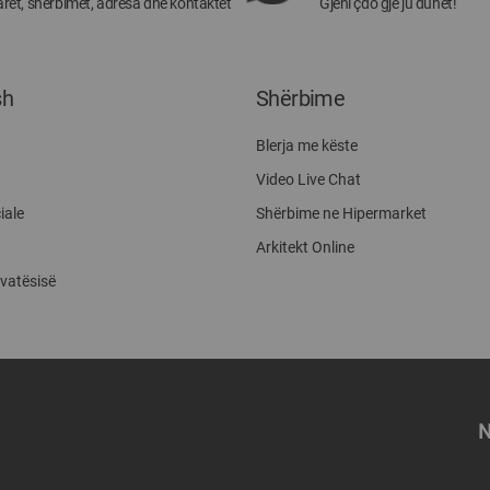
ret, shërbimet, adresa dhe kontaktet
Gjeni çdo gjë ju duhet!
sh
Shërbime
Blerja me këste
Video Live Chat
iale
Shërbime ne Hipermarket
Arkitekt Online
ivatësisë
N