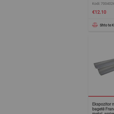
Kodi: 700402
€12.10
Shto te 
Ekspozitor 
bagetë Fran
metal, argje