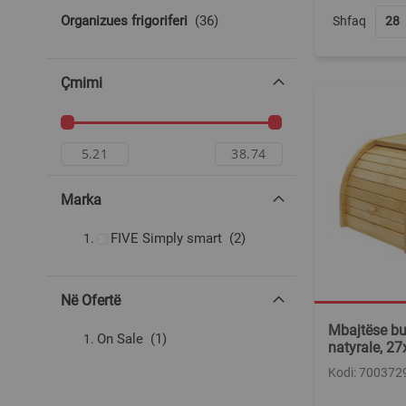
produkte
Organizues frigoriferi
36
Shfaq
Çmimi
Marka
produkte
FIVE Simply smart
2
Në Ofertë
Mbajtëse bu
produkt
On Sale
1
natyrale, 2
Kodi: 700372