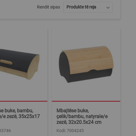
Rendit sipas
se buke, bambu,
Mbajtëse buke,
e/e zezë, 35x25x17
çelik/bambu, natyrale/e
zezë, 32x20.5x24 cm
003746
Kodi: 7004245