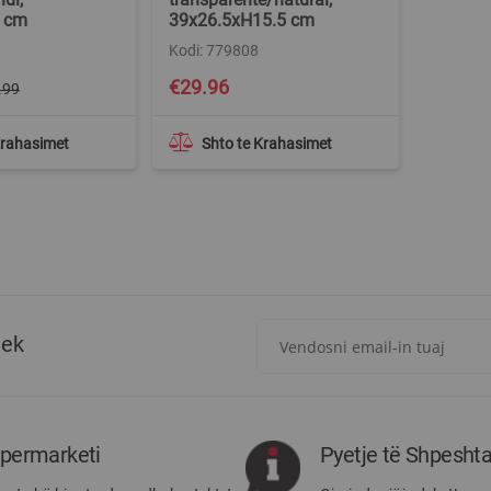
 cm
39x26.5xH15.5 cm
Kodi: 779808
€29.96
.99
Krahasimet
Shto te Krahasimet
Regjistrohuni
tek
për
më
të
rejat
rreth
ipermarketi
Pyetje të Shpesht
Megatek: