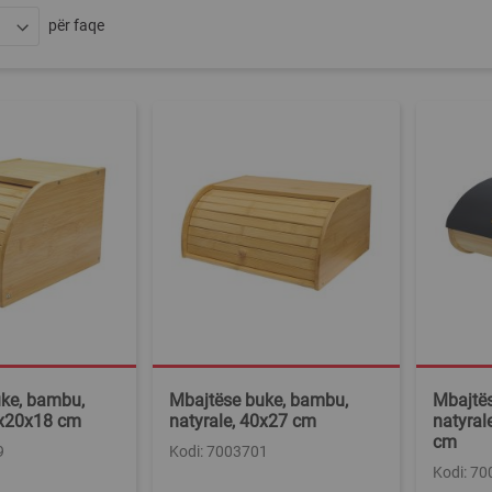
për faqe
ke, bambu,
Mbajtëse buke, bambu,
Mbajtë
7x20x18 cm
natyrale, 40x27 cm
natyral
cm
9
Kodi: 7003701
Kodi: 7