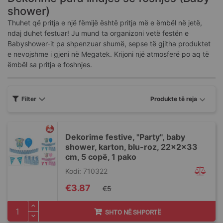
shower)
Thuhet që pritja e një fëmijë është pritja më e ëmbël në jetë,
ndaj duhet festuar! Ju mund ta organizoni vetë festën e
Babyshower-it pa shpenzuar shumë, sepse të gjitha produktet
e nevojshme i gjeni në Megatek. Krijoni një atmosferë po aq të
ëmbël sa pritja e foshnjes.
Filter
Dekorime festive, "Party", baby
shower, karton, blu-roz, 22x2x33
cm, 5 copë, 1 pako
Kodi: 710322
Special
€3.87
€5
Price
SHTO NË SHPORTË