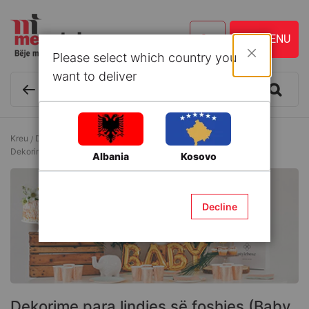
Please select which country you
Mbyll
want to deliver
Kreu
Dekor
Festa dhe Ditëlindje
Dekorime para lindjes së foshjes (Baby shower)
Albania
Kosovo
Decline
Dekorime para lindjes së foshjes (Baby