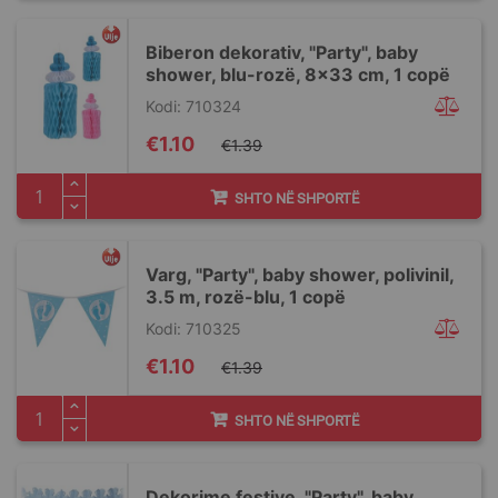
Biberon dekorativ, "Party", baby
shower, blu-rozë, 8x33 cm, 1 copë
Kodi: 710324
Special
€1.10
€1.39
Price
SHTO NË SHPORTË
Varg, "Party", baby shower, polivinil,
3.5 m, rozë-blu, 1 copë
Kodi: 710325
Special
€1.10
€1.39
Price
SHTO NË SHPORTË
Dekorime festive, "Party", baby