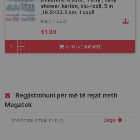
shower, karton, blu-rozë, 5 m
,18.5x23.5 cm, 1 copë
Kodi: 710327
€1.39
SHTO NË SHPORTË
Regjistrohuni për më të rejat rreth
Megatek
Regjistrohuni
Dërgo
për
më
të