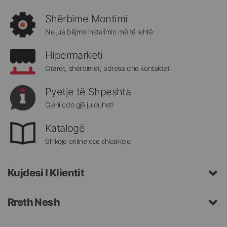
rejat
rreth
Shërbime Montimi
Megatek:
Ne jua bëjme instalimin më të lehtë
Hipermarketi
Oraret, shërbimet, adresa dhe kontaktet
Pyetje të Shpeshta
Gjeni çdo gjë ju duhet!
Katalogë
Shikoje online ose shkarkoje
Kujdesi I Klientit
Rreth Nesh