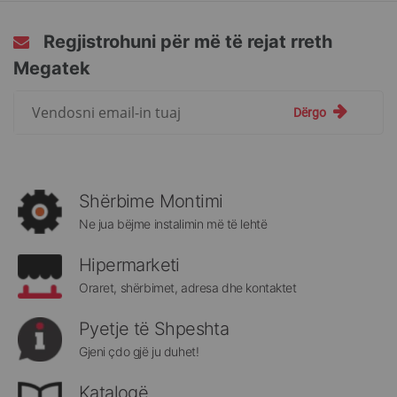
page
Regjistrohuni për më të rejat rreth
Megatek
Regjistrohuni
Dërgo
për
më
të
rejat
rreth
Shërbime Montimi
Megatek:
Ne jua bëjme instalimin më të lehtë
Hipermarketi
Oraret, shërbimet, adresa dhe kontaktet
Pyetje të Shpeshta
Gjeni çdo gjë ju duhet!
Katalogë