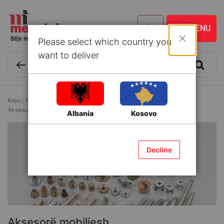
Please select which country you
Mbyll
want to deliver
Kreu
Aksesorë metali (Hardware)
Aksesorë montimi për mobilje
Aksesorë mobiljesh
Albania
Kosovo
Decline
Aksesorë mobiljesh