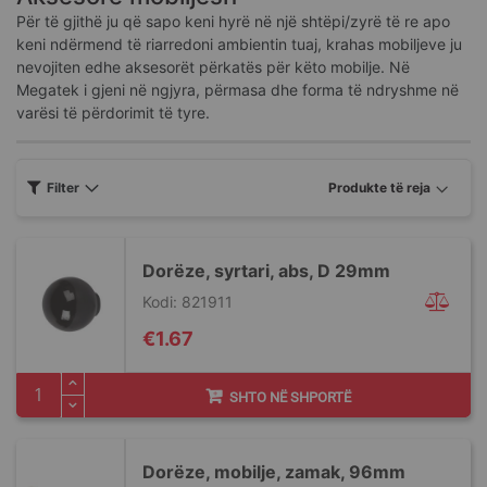
Për të gjithë ju që sapo keni hyrë në një shtëpi/zyrë të re apo
keni ndërmend të riarredoni ambientin tuaj, krahas mobiljeve ju
nevojiten edhe aksesorët përkatës për këto mobilje. Në
Megatek i gjeni në ngjyra, përmasa dhe forma të ndryshme në
varësi të përdorimit të tyre.
Filter
Dorëze, syrtari, abs, D 29mm
Kodi: 821911
€1.67
SHTO NË SHPORTË
Dorëze, mobilje, zamak, 96mm