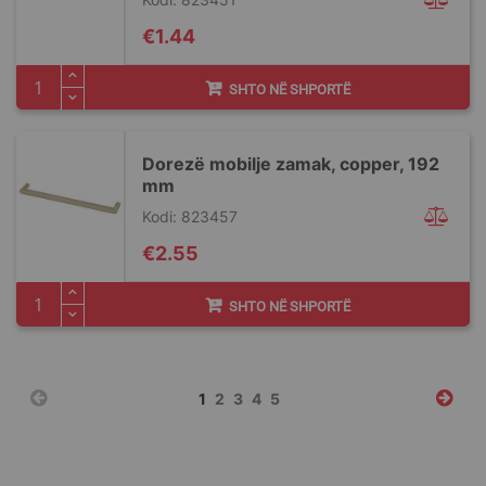
€1.44
SHTO NË SHPORTË
Dorezë mobilje zamak, copper, 192
mm
Kodi: 823457
€2.55
SHTO NË SHPORTË
Faqja
You're
Faqja
Faqja
Faqja
Faqja
1
2
3
4
5
currently
reading