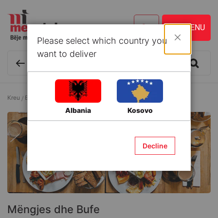
Please select which country you
Mbyll
want to deliver
Kreu
Enë kuzhine dhe Aksesorë
Mëngjes dhe Bufe
Albania
Kosovo
Decline
Mëngjes dhe Bufe