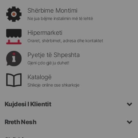
rejat
rreth
Shërbime Montimi
Megatek:
Ne jua bëjme instalimin më të lehtë
Hipermarketi
Oraret, shërbimet, adresa dhe kontaktet
Pyetje të Shpeshta
Gjeni çdo gjë ju duhet!
Katalogë
Shikoje online ose shkarkoje
Kujdesi I Klientit
Rreth Nesh