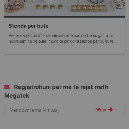
Stenda për bufe
Për të ekspozuar më së miri ushqime apo përbërës gatimi të
ndryshëm në në bufe, mund të përdorni stenda për bufe, të ...
Regjistrohuni për më të rejat rreth
Megatek
Regjistrohuni
Dërgo
për
më
të