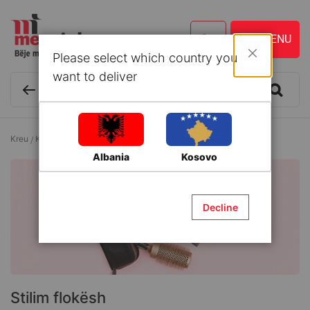
Please select which country you
Mbyll
want to deliver
Kreu
Kozmetikë dhe Kujdes personal
Stilim flokësh
Albania
Kosovo
Decline
Stilim flokësh