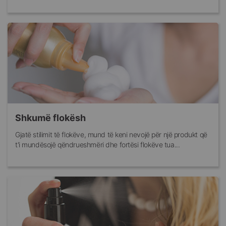
Shkumë flokësh
Gjatë stilimit të flokëve, mund të keni nevojë për një produkt që
t'i mundësojë qëndrueshmëri dhe fortësi flokëve tua...