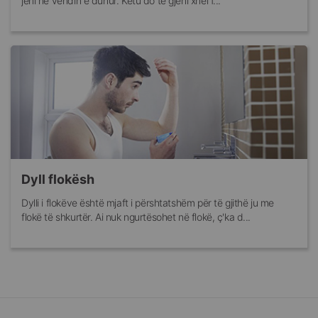
jeni në vendin e duhur. Këtu do të gjeni xhel f...
Dyll flokësh
Dylli i flokëve është mjaft i përshtatshëm për të gjithë ju me
flokë të shkurtër. Ai nuk ngurtësohet në flokë, ç'ka d...