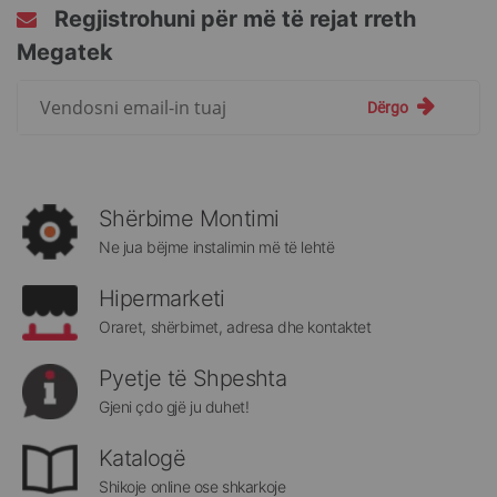
Regjistrohuni për më të rejat rreth
Megatek
Regjistrohuni
Dërgo
për
më
të
rejat
rreth
Shërbime Montimi
Megatek:
Ne jua bëjme instalimin më të lehtë
Hipermarketi
Oraret, shërbimet, adresa dhe kontaktet
Pyetje të Shpeshta
Gjeni çdo gjë ju duhet!
Katalogë
Shikoje online ose shkarkoje