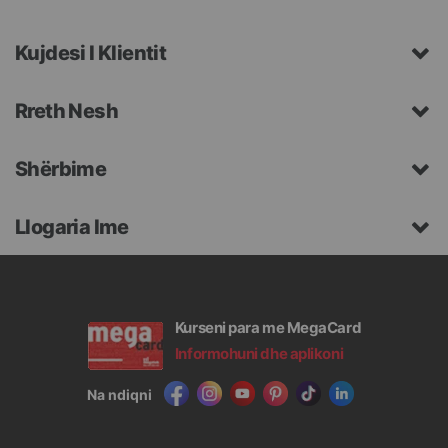
Kujdesi I Klientit
Rreth Nesh
Shërbime
Llogaria Ime
Kurseni para me MegaCard
Informohuni dhe aplikoni
Na ndiqni