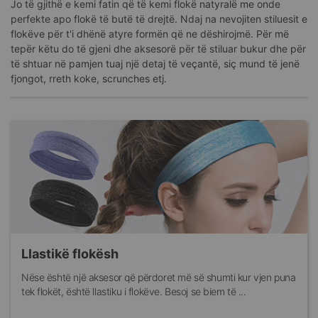
Jo të gjithë e kemi fatin që të kemi flokë natyralë me onde
perfekte apo flokë të butë të drejtë. Ndaj na nevojiten stiluesit e
flokëve për t'i dhënë atyre formën që ne dëshirojmë. Për më
tepër këtu do të gjeni dhe aksesorë për të stiluar bukur dhe për
të shtuar në pamjen tuaj një detaj të veçantë, siç mund të jenë
fjongot, rreth koke, scrunches etj.
Llastikë flokësh
Nëse është një aksesor që përdoret më së shumti kur vjen puna
tek flokët, është llastiku i flokëve. Besoj se biem të ...