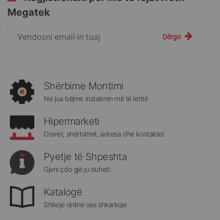
Megatek
Regjistrohuni
Dërgo
për
më
të
rejat
rreth
Shërbime Montimi
Megatek:
Ne jua bëjme instalimin më të lehtë
Hipermarketi
Oraret, shërbimet, adresa dhe kontaktet
Pyetje të Shpeshta
Gjeni çdo gjë ju duhet!
Katalogë
Shikoje online ose shkarkoje