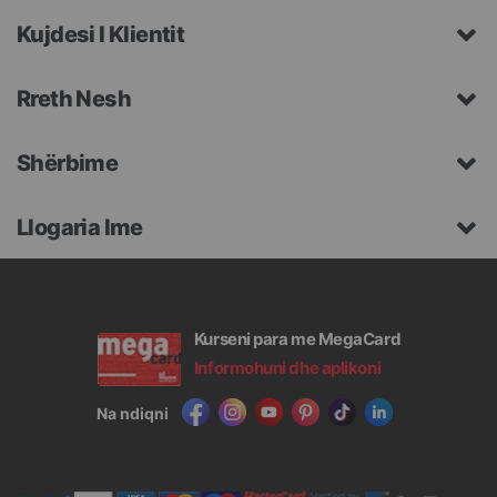
Kujdesi I Klientit
Rreth Nesh
Shërbime
Llogaria Ime
Kurseni para me MegaCard
Informohuni dhe aplikoni
Na ndiqni