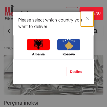
Please select which country you
Mbyll
want to deliver
Kreu
Aksesorë metali (Hardware)
Përçina
Perçina inoksi
Albania
Kosovo
Decline
Perçina inoksi