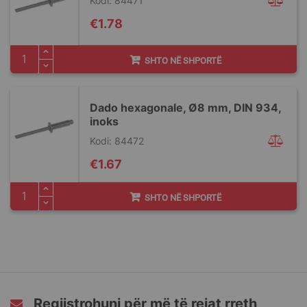
Kodi: 84471
€1.78
SHTO NË SHPORTË
Dado hexagonale, Ø8 mm, DIN 934,
inoks
Kodi: 84472
€1.67
SHTO NË SHPORTË
Regjistrohuni për më të rejat rreth