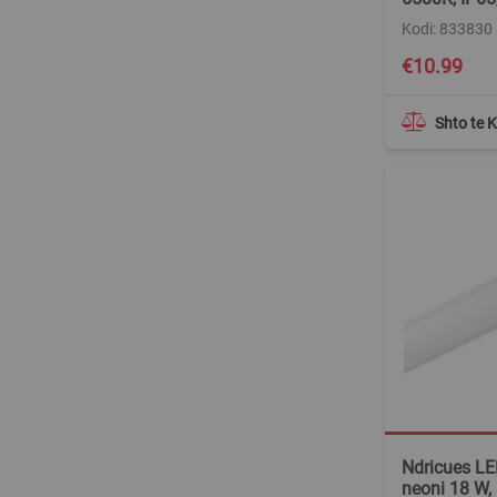
Kodi: 833830
€10.99
Shto te 
Ndricues LE
neoni 18 W,