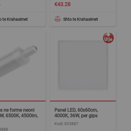
4
€43.28
o te Krahasimet
Shto te Krahasimet
s ne forme neoni
Panel LED, 60x60cm,
W, 6500K, 4500lm,
4000K, 36W, per gips
Kodi: 833887
33886