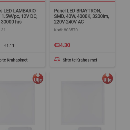
es LED LAMBARIO
Panel LED BRAYTRON,
1.5W/pc, 12V DC,
SMD, 40W, 4000K, 3200lm,
 30000 hrs
220V-240V AC
131
Kodi: 803570
€34.30
€1.11
o te Krahasimet
Shto te Krahasimet