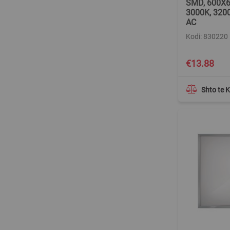
SMD, 600X6
3000K, 320
AC
Kodi: 830220
€13.88
Shto te 