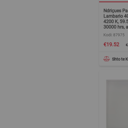
Ndriçues P
Lambario 40
4200 K, 59.
30000 hrs,
Kodi: 87975
Special
€19.52
€
Price
Shto te 