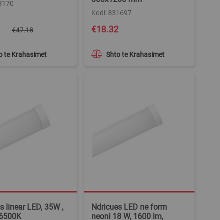
33170
Kodi: 831697
1
€18.32
€47.18
o te Krahasimet
Shto te Krahasimet
s linear LED, 35W ,
Ndricues LED ne form
 6500K
neoni 18 W, 1600 lm,