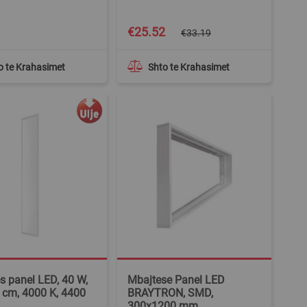
Special
1
€25.52
€33.19
Price
o te Krahasimet
Shto te Krahasimet
s panel LED, 40 W,
Mbajtese Panel LED
 cm, 4000 K, 4400
BRAYTRON, SMD,
300x1200 mm