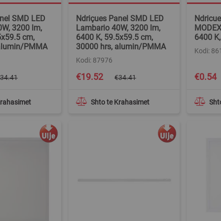
anel SMD LED
Ndriçues Panel SMD LED
Ndricu
W, 3200 lm,
Lambario 40W, 3200 lm,
MODEX 
5x59.5 cm,
6400 K, 59.5x59.5 cm,
6400 K,
 alumin/PMMA
30000 hrs, alumin/PMMA
Kodi: 86
Kodi: 87976
Special
Special
€19.52
€0.54
34.41
€34.41
Price
Price
Krahasimet
Shto te Krahasimet
Sht