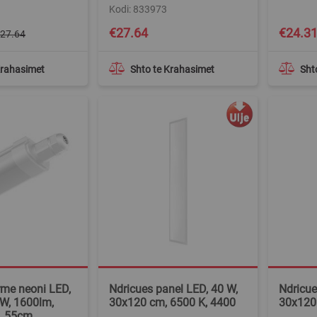
Kodi: 833973
€27.64
€24.3
27.64
Krahasimet
Shto te Krahasimet
Sht
rme neoni LED,
Ndricues panel LED, 40 W,
Ndricue
6W, 1600lm,
30x120 cm, 6500 K, 4400
30x120
, 55cm