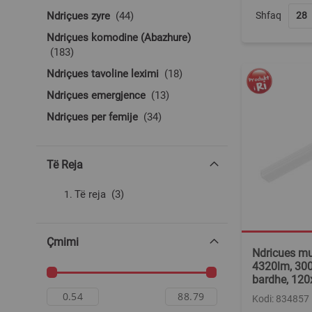
produkte
Shfaq
Ndriçues zyre
44
Ndriçues komodine (Abazhure)
produkte
183
produkte
Ndriçues tavoline leximi
18
produkte
Ndriçues emergjence
13
produkte
Ndriçues per femije
34
Të Reja
produkte
Të reja
3
Çmimi
Ndricues mu
4320lm, 300
bardhe, 12
Kodi: 834857