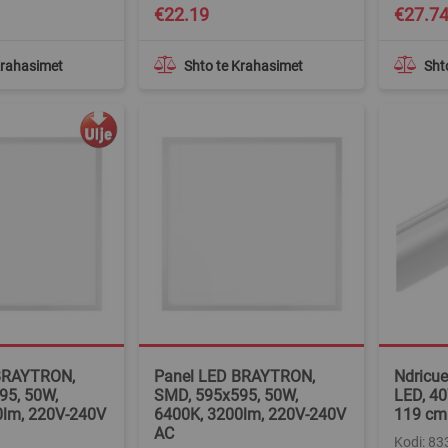
€22.19
€27.7
Krahasimet
Shto te Krahasimet
Sht
BRAYTRON,
Panel LED BRAYTRON,
Ndricue
95, 50W,
SMD, 595x595, 50W,
LED, 40
0lm, 220V-240V
6400K, 3200lm, 220V-240V
119 cm
AC
Kodi: 8