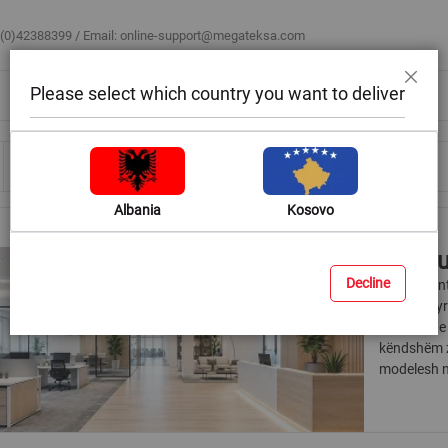
 (0)42388399 / Email:
online-support@megateksa.com
Please select which country you want to deliver
Mbyll
Bli sipas ambientit
Blog & Ide
Ndihmë & Këshilla
Albania
Kosovo
Ndriçu
Decline
Një element
qenë se zyr
ndriçimin e
këndshëm z
modelesh nd