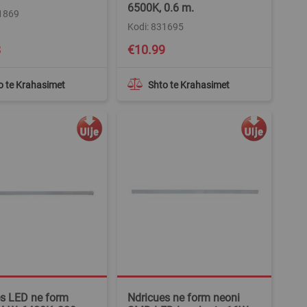
6500K, 0.6 m.
31869
Kodi: 831695
8
€10.99
o te Krahasimet
Shto te Krahasimet
s LED ne form
Ndricues ne form neoni