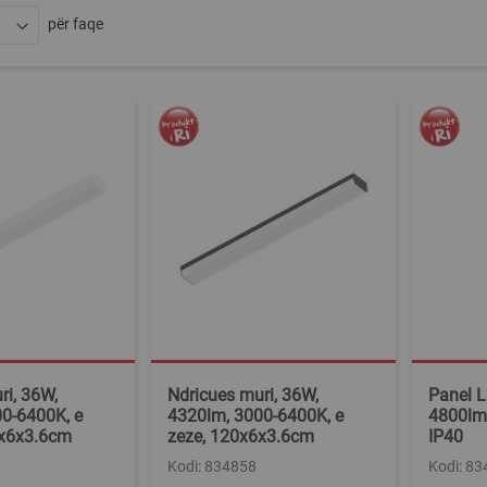
për faqe
ri, 36W,
Ndricues muri, 36W,
Panel 
0-6400K, e
4320lm, 3000-6400K, e
4800lm,
0x6x3.6cm
zeze, 120x6x3.6cm
IP40
Kodi: 834858
Kodi: 8