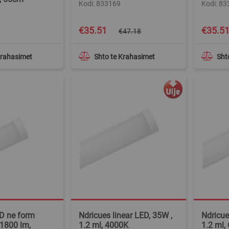
Kodi: 833169
Kodi: 8
Special
Special
€35.51
€35.5
€47.18
Price
Price
Krahasimet
Shto te Krahasimet
Sht
D ne form
Ndricues linear LED, 35W ,
Ndricue
 1800 lm,
1.2 ml, 4000K
1.2 ml,