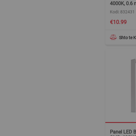
4000K, 0.6 
Kodi: 832431
€10.99
Shto te 
Panel LED 