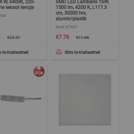
4 W, 6400K, 220-
SMD LED Lambario 16W,
me sensor levizje
1500 lm, 4200 K, L117.3
cm, 30000 hrs,
294
alumin/plastik
Kodi: 87931
Special
4
€7.76
€23.31
€11.66
Price
o te Krahasimet
Shto te Krahasimet