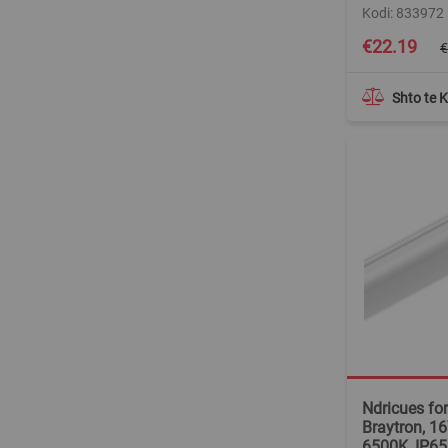
Kodi: 833972
Special
€22.19
€
Price
Shto te 
Ndricues fo
Braytron, 1
6500K, IP65