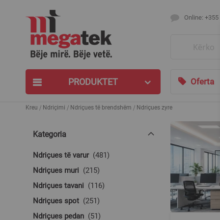
Online: +355
Search
PRODUKTET
Oferta
Kreu
Ndriçimi
Ndriçues të brendshëm
Ndriçues zyre
Kategoria
produkte
Ndriçues të varur
481
produkte
Ndriçues muri
215
produkte
Ndriçues tavani
116
produkte
Ndriçues spot
251
produkte
Ndriçues pedan
51