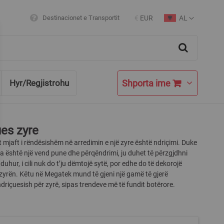
AL
Destinacionet e Transportit
€
EUR
Currency
Language
Search
Shporta ime
Hyr/Regjistrohu
es zyre
 mjaft i rëndësishëm në arredimin e një zyre është ndriçimi. Duke
a është një vend pune dhe përqëndrimi, ju duhet të përzgjdhni
 duhur, i cili nuk do t’ju dëmtojë sytë, por edhe do të dekorojë
yrën. Këtu në Megatek mund të gjeni një gamë të gjerë
riçuesish për zyrë, sipas trendeve më të fundit botërore.