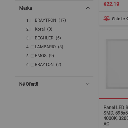
€22.19
Marka
Shto te 
produkte
BRAYTRON
17
produkte
Koral
3
produkte
BEGHLER
5
produkte
LAMBARIO
3
produkte
EMOS
9
produkte
BRAYTON
2
Në Ofertë
Panel LED 
SMD, 595x5
4000K, 320
AC