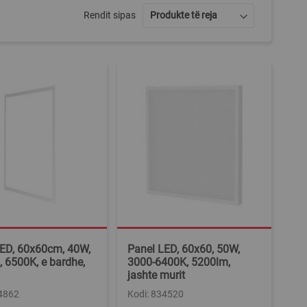
Rendit sipas
LED, 60x60cm, 40W,
Panel LED, 60x60, 50W,
 6500K, e bardhe,
3000-6400K, 5200lm,
jashte murit
34862
Kodi: 834520