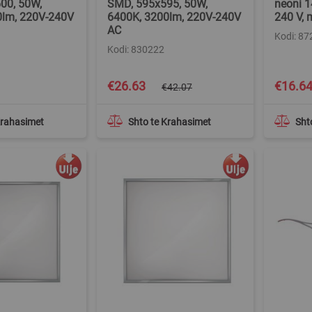
00, 50W,
SMD, 595x595, 50W,
neoni 1
0lm, 220V-240V
6400K, 3200lm, 220V-240V
240 V, 
AC
Kodi: 87
Kodi: 830222
Special
Special
€26.63
€16.6
€42.07
Price
Price
Krahasimet
Shto te Krahasimet
Sht