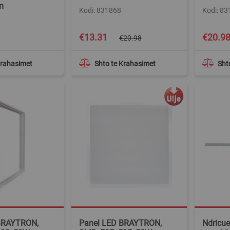
m
Kodi: 831868
Kodi: 8
Special
€13.31
€20.9
€20.98
Price
Krahasimet
Shto te Krahasimet
Sht
BRAYTRON,
Panel LED BRAYTRON,
Ndricue