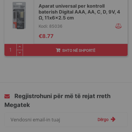
Aparat universal per kontroll
baterish Digital AAA, AA, C, D, 9V, 4
Ω, 11x6x2.5 cm
Kodi: 85036
€8.77
SHTO NË SHPORTË
Regjistrohuni për më të rejat rreth
Megatek
Regjistrohuni
Dërgo
për
më