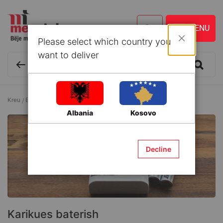
Please select which country you
Mbyll
want to deliver
Kreu
Elektrike
Bateri
Karikues baterish
Albania
Kosovo
Decline
Karikues baterish