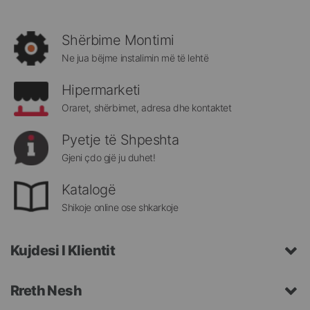
të
rejat
rreth
Shërbime Montimi
Megatek:
Ne jua bëjme instalimin më të lehtë
Hipermarketi
Oraret, shërbimet, adresa dhe kontaktet
Pyetje të Shpeshta
Gjeni çdo gjë ju duhet!
Katalogë
Shikoje online ose shkarkoje
Kujdesi I Klientit
Rreth Nesh