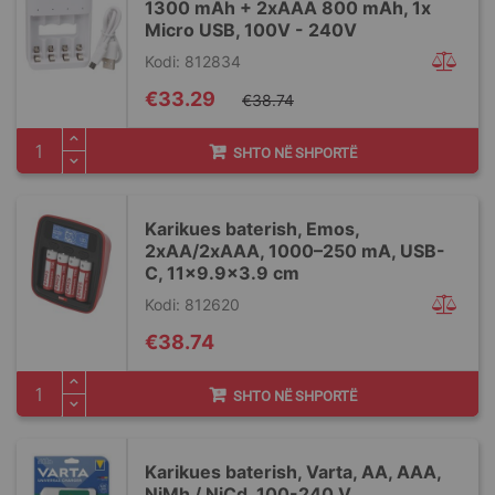
1300 mAh + 2xAAA 800 mAh, 1x
Micro USB, 100V - 240V
Kodi: 812834
Special
€33.29
€38.74
Price
SHTO NË SHPORTË
Karikues baterish, Emos,
2xAA/2xAAA, 1000–250 mA, USB-
C, 11×9.9×3.9 cm
Kodi: 812620
€38.74
SHTO NË SHPORTË
Karikues baterish, Varta, AA, AAA,
NiMh / NiCd, 100-240 V