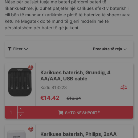
Nëse për pajisjet tuaja me bateri përdorni bateri të
rikarikueshme, ju duhet patjetër një karikues efektiv baterish i
cili bën të mundur rikarikimin e plotë të baterive të shpenzuara.
Këtu në Megatek do të mund të gjeni modelin më të
përshtatshëm për bateritë që ju keni.
Filter
Karikues baterish, Grundig, 4
AA/AAA, USB cable
Kodi: 813223
Special
€14.42
€16.64
Price
SHTO NË SHPORTË
Karikues baterish, Philips, 2xAA