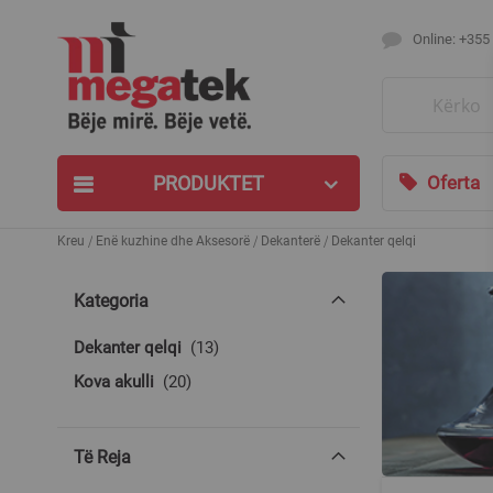
Online: +355
Search
PRODUKTET
Oferta
Kreu
Enë kuzhine dhe Aksesorë
Dekanterë
Dekanter qelqi
Kategoria
produkte
Dekanter qelqi
13
produkte
Kova akulli
20
Të Reja