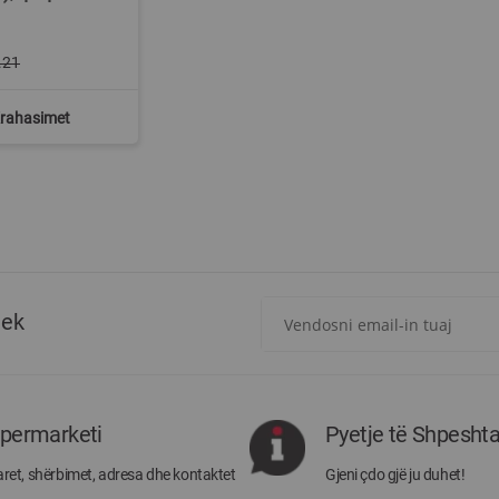
.21
Krahasimet
Regjistrohuni
tek
për
më
të
rejat
rreth
ipermarketi
Pyetje të Shpesht
Megatek:
ret, shërbimet, adresa dhe kontaktet
Gjeni çdo gjë ju duhet!