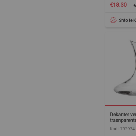
Special
€18.30
€
Price
Shto te 
Dekanter vere
trasnparente
Kodi: 792974