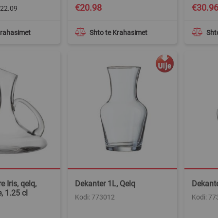
Special
€20.98
€30.9
22.09
Price
Krahasimet
Shto te Krahasimet
Sht
 Iris, qelq,
Dekanter 1L, Qelq
Dekante
, 1.25 cl
Kodi: 773012
Kodi: 7