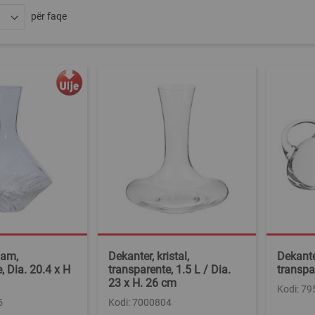
për faqe
ham,
Dekanter, kristal,
Dekanter
, Dia. 20.4 x H
transparente, 1.5 L / Dia.
transpa
23 x H. 26 cm
Kodi: 7
5
Kodi: 7000804