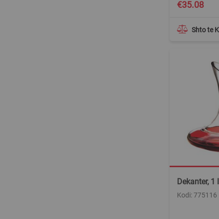
€35.08
Shto te 
Dekanter, 1 l
Kodi: 775116