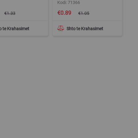
Kodi: 71366
Special
€0.89
€1.33
€1.05
Price
o te Krahasimet
Shto te Krahasimet