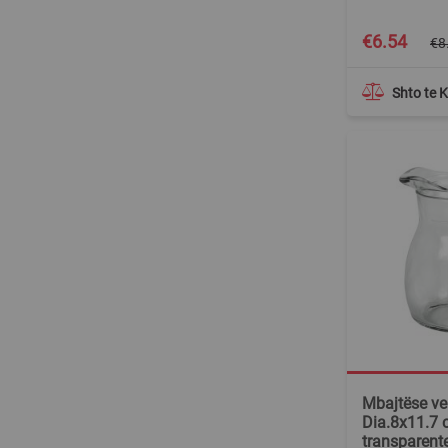
Special
€6.54
€8
Price
Shto te 
Mbajtëse ver
Dia.8x11.7 c
transparente