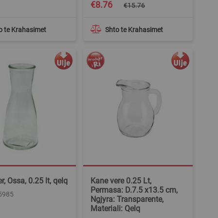
Special
€8.76
€15.76
Price
o te Krahasimet
Shto te Krahasimet
, Ossa, 0.25 lt, qelq
Kane vere 0.25 Lt,
Permasa: D.7.5 x13.5 cm,
75985
Ngjyra: Transparente,
Materiali: Qelq