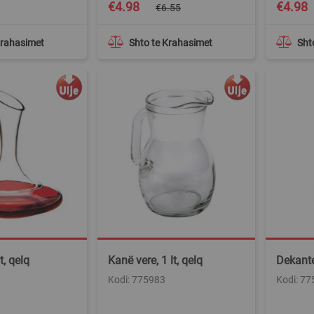
Special
€4.98
€4.98
€6.55
Price
Krahasimet
Shto te Krahasimet
Sht
t, qelq
Kanë vere, 1 lt, qelq
Dekanter
Kodi: 775983
Kodi: 7