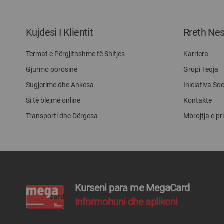
Kujdesi I Klientit
Rreth Ne
Termat e Përgjithshme të Shitjes
Karriera
Gjurmo porosinë
Grupi Teqja
Sugjerime dhe Ankesa
Iniciativa Soc
Si të blejmë online
Kontakte
Transporti dhe Dërgesa
Mbrojtja e pr
Kurseni para me MegaCard
Informohuni dhe aplikoni