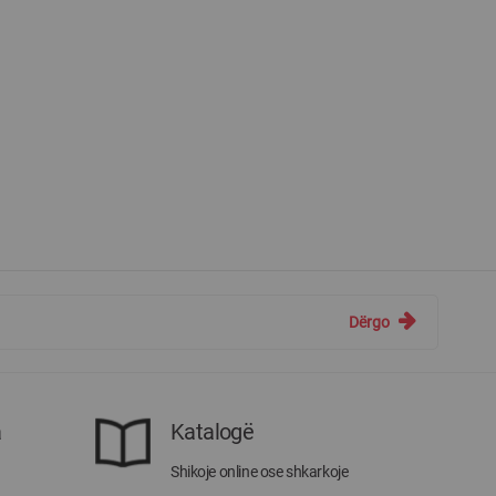
Dërgo
a
Katalogë
Shikoje online ose shkarkoje