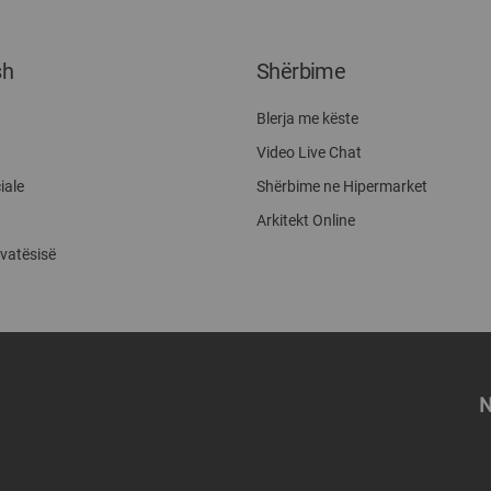
sh
Shërbime
Blerja me këste
Video Live Chat
iale
Shërbime ne Hipermarket
Arkitekt Online
ivatësisë
N