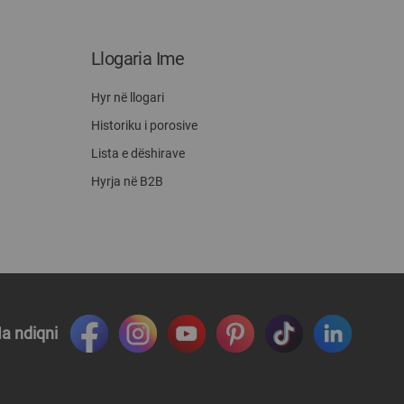
Llogaria Ime
Hyr në llogari
Historiku i porosive
Lista e dëshirave
Hyrja në B2B
a ndiqni