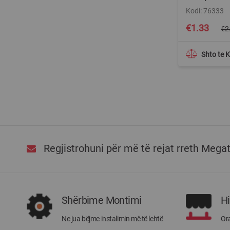
Kodi: 76333
Special
€1.33
€2
Price
Shto te 
Regjistrohuni për më të rejat rreth Mega
Shërbime Montimi
H
Ne jua bëjme instalimin më të lehtë
Ora