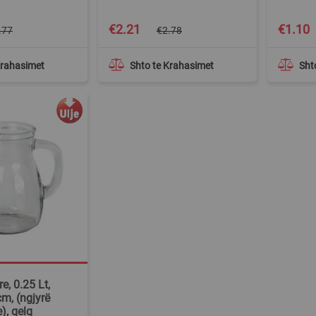
Special
Special
€2.21
€1.10
.77
€2.78
Price
Price
Krahasimet
Shto te Krahasimet
Sht
e, 0.25 Lt,
m, (ngjyrë
), qelq