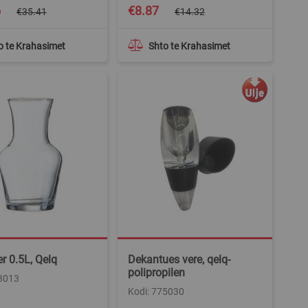
Special
6
€8.87
€35.41
€14.32
Price
o te Krahasimet
Shto te Krahasimet
r 0.5L, Qelq
Dekantues vere, qelq-
polipropilen
73013
Kodi: 775030