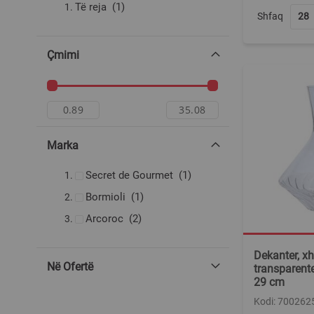
produkt
Të reja
1
Shfaq
Çmimi
Marka
produkt
Secret de Gourmet
1
produkt
Bormioli
1
produkte
Arcoroc
2
Dekanter, x
Në Ofertë
transparente
29 cm
Kodi: 700262