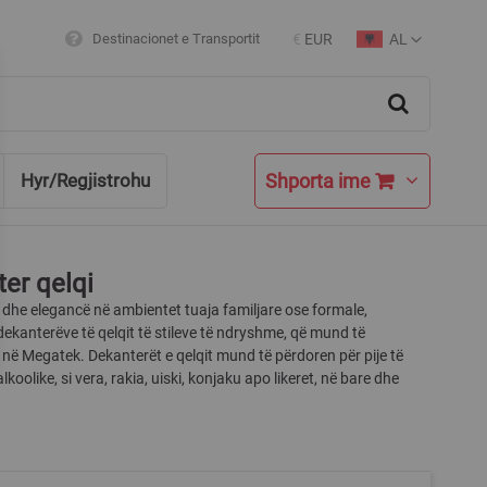
AL
Destinacionet e Transportit
€
EUR
Currency
Language
Search
Shporta ime
Hyr/Regjistrohu
er qelqi
 dhe elegancë në ambientet tuaja familjare ose formale,
ekanterëve të qelqit të stileve të ndryshme, që mund të
 në Megatek. Dekanterët e qelqit mund të përdoren për pije të
koolike, si vera, rakia, uiski, konjaku apo likeret, në bare dhe