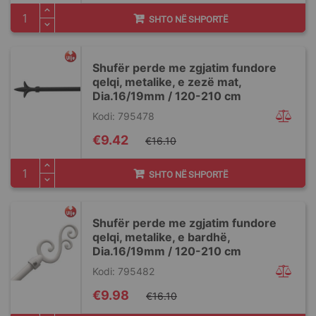
SHTO NË SHPORTË
Shufër perde me zgjatim fundore
qelqi, metalike, e zezë mat,
Dia.16/19mm / 120-210 cm
Kodi: 795478
Special
€9.42
€16.10
Price
SHTO NË SHPORTË
Shufër perde me zgjatim fundore
qelqi, metalike, e bardhë,
Dia.16/19mm / 120-210 cm
Kodi: 795482
Special
€9.98
€16.10
Price