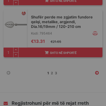
SHTO NË SHPORTË
Shufër perde me zgjatim fundore
qelqi, metalike, argjendi,
Dia.16/19mm / 120-210 cm
Kodi: 795464
Special
€13.31
€21.65
Price
SHTO NË SHPORTË
Faqja
You're
Faqja
Faqja
1
2
3
currently
reading
page
Regjistrohuni për më të rejat rreth