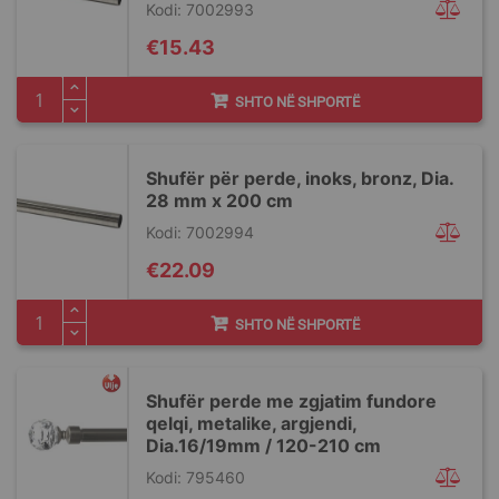
Kodi: 7002993
€15.43
SHTO NË SHPORTË
Shufër për perde, inoks, bronz, Dia.
28 mm x 200 cm
Kodi: 7002994
€22.09
SHTO NË SHPORTË
Shufër perde me zgjatim fundore
qelqi, metalike, argjendi,
Dia.16/19mm / 120-210 cm
Kodi: 795460