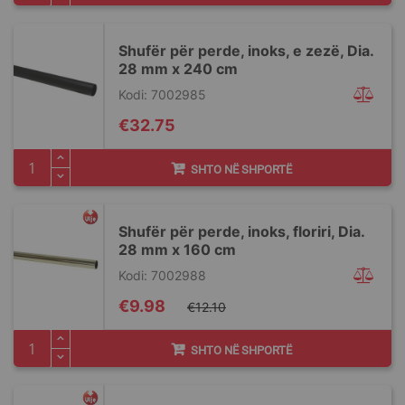
Shufër për perde, inoks, e zezë, Dia.
28 mm x 240 cm
Kodi: 7002985
€32.75
SHTO NË SHPORTË
Shufër për perde, inoks, floriri, Dia.
28 mm x 160 cm
Kodi: 7002988
Special
€9.98
€12.10
Price
SHTO NË SHPORTË