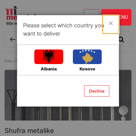
Please select which country you
Mbyll
want to deliver
Kreu
Dekor
Shufra dhe Aksesorë për perde
Shufra metalike
Albania
Kosovo
Decline
Shufra metalike