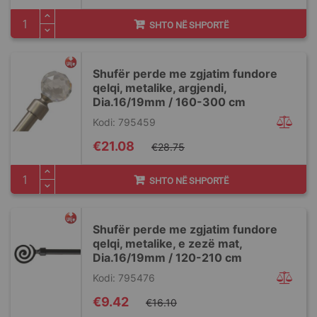
SHTO NË SHPORTË
Shufër perde me zgjatim fundore
qelqi, metalike, argjendi,
Dia.16/19mm / 160-300 cm
Kodi: 795459
Special
€21.08
€28.75
Price
SHTO NË SHPORTË
Shufër perde me zgjatim fundore
qelqi, metalike, e zezë mat,
Dia.16/19mm / 120-210 cm
Kodi: 795476
Special
€9.42
€16.10
Price