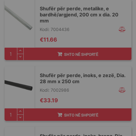
Shufër për perde, metalike, e
bardhë/argjend, 200 cm x dia. 20
mm
Kodi: 7004436
€11.66
SHTO NË SHPORTË
Shufër për perde, inoks, e zezë, Dia.
28 mm x 250 cm
Kodi: 7002986
€33.19
SHTO NË SHPORTË