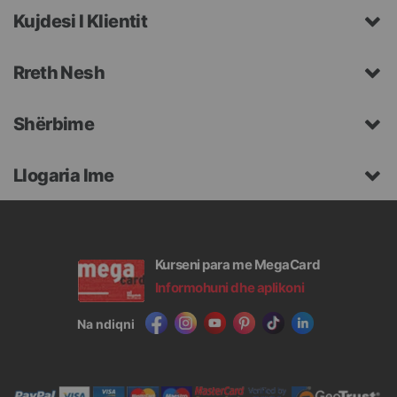
Kujdesi I Klientit
Rreth Nesh
Shërbime
Llogaria Ime
Kurseni para me MegaCard
Informohuni dhe aplikoni
Na ndiqni