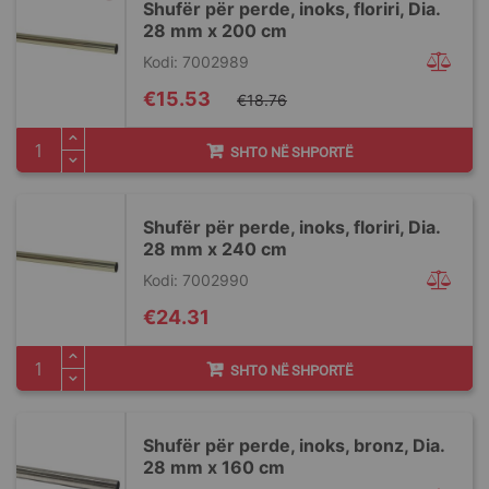
Shufër për perde, inoks, floriri, Dia.
28 mm x 200 cm
Kodi: 7002989
Special
€15.53
€18.76
Price
SHTO NË SHPORTË
Shufër për perde, inoks, floriri, Dia.
28 mm x 240 cm
Kodi: 7002990
€24.31
SHTO NË SHPORTË
Shufër për perde, inoks, bronz, Dia.
28 mm x 160 cm