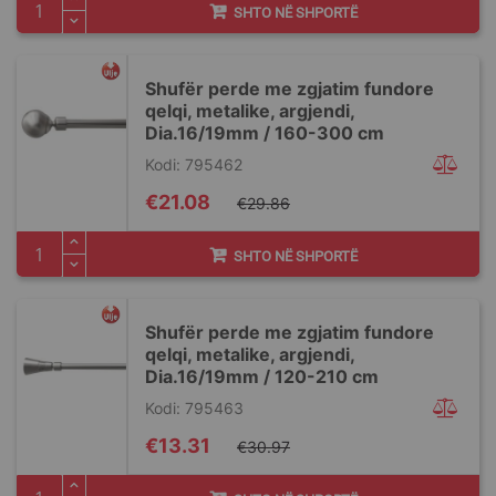
SHTO NË SHPORTË
Shufër perde me zgjatim fundore
qelqi, metalike, argjendi,
Dia.16/19mm / 160-300 cm
Kodi: 795462
Special
€21.08
€29.86
Price
SHTO NË SHPORTË
Shufër perde me zgjatim fundore
qelqi, metalike, argjendi,
Dia.16/19mm / 120-210 cm
Kodi: 795463
Special
€13.31
€30.97
Price