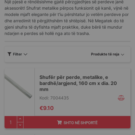
Një pjesë e rëndësishme gjatë përzgjedhjes së perdeve janë
aksesorët! Shufrat metalike përpos funksionit që kanë, vijnë në
modele mjaft elegante për t'iu përshtatur jo vetëm perdeve por
dhe arredimit të përgjithshëm të shtëpisë. Në Megatek do të
gjeni shufra të dyfishta mjaft praktike, duke bërë të mundur
ndarjen e perdes së hollë nga ato të trasha.
Filter
Shufër për perde, metalike, e
bardhë/argjend, 160 cm x dia. 20
mm
Kodi: 7004435
€9.10
SHTO NË SHPORTË