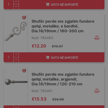
SHTO NË SHPORTË
Shufër perde me zgjatim fundore
qelqi, metalike, e bardhë,
Dia.16/19mm / 160-300 cm
Kodi: 795483
Special
€12.20
€19.97
Price
SHTO NË SHPORTË
Shufër perde me zgjatim fundore
qelqi, metalike, argjendi,
Dia.16/19mm / 120-210 cm
Kodi: 795461
Special
€15.53
€24.98
Price