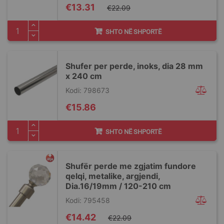
Special
€13.31
€22.09
Price
SHTO NË SHPORTË
Shufer per perde, inoks, dia 28 mm
x 240 cm
Kodi: 798673
€15.86
SHTO NË SHPORTË
Shufër perde me zgjatim fundore
qelqi, metalike, argjendi,
Dia.16/19mm / 120-210 cm
Kodi: 795458
Special
€14.42
€22.09
Price