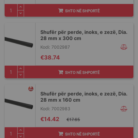
SHTO NË SHPORTË
Shufër për perde, inoks, e zezë, Dia.
28 mm x 300 cm
Kodi: 7002987
€38.74
SHTO NË SHPORTË
Shufër për perde, inoks, e zezë, Dia.
28 mm x 160 cm
Kodi: 7002983
Special
€14.42
€17.65
Price
SHTO NË SHPORTË