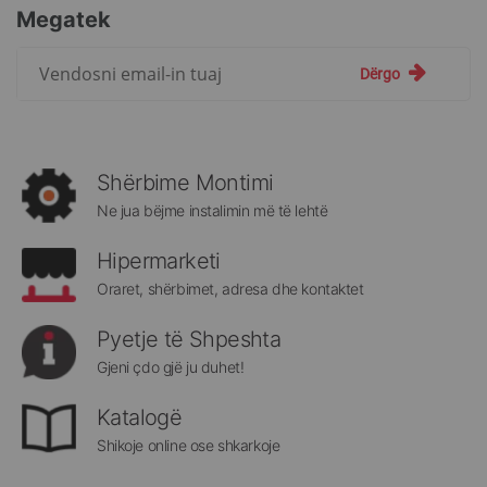
Megatek
Regjistrohuni
Dërgo
për
më
të
rejat
rreth
Shërbime Montimi
Megatek:
Ne jua bëjme instalimin më të lehtë
Hipermarketi
Oraret, shërbimet, adresa dhe kontaktet
Pyetje të Shpeshta
Gjeni çdo gjë ju duhet!
Katalogë
Shikoje online ose shkarkoje