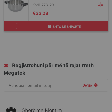
Kodi: 773120
€32.08
SHTO NË SHPORTË
Regjistrohuni për më të rejat rreth
Megatek
Regjistrohuni
Dërgo
për
më
të
rejat
rreth
Shërbime Montimi