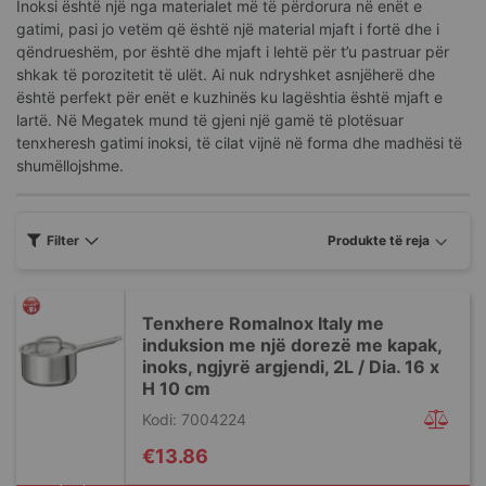
Inoksi është një nga materialet më të përdorura në enët e
gatimi, pasi jo vetëm që është një material mjaft i fortë dhe i
qëndrueshëm, por është dhe mjaft i lehtë për t’u pastruar për
shkak të porozitetit të ulët. Ai nuk ndryshket asnjëherë dhe
është perfekt për enët e kuzhinës ku lagështia është mjaft e
lartë. Në Megatek mund të gjeni një gamë të plotësuar
tenxheresh gatimi inoksi, të cilat vijnë në forma dhe madhësi të
shumëllojshme.
Filter
Tenxhere RomaInox Italy me
induksion me një dorezë me kapak,
inoks, ngjyrë argjendi, 2L / Dia. 16 x
H 10 cm
Kodi: 7004224
€13.86