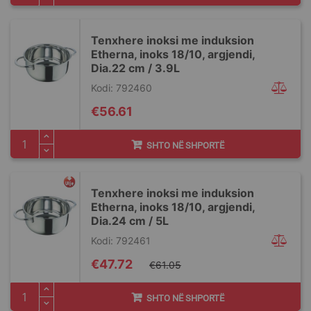
Tenxhere inoksi me induksion
Etherna, inoks 18/10, argjendi,
Dia.22 cm / 3.9L
Kodi: 792460
€56.61
SHTO NË SHPORTË
Tenxhere inoksi me induksion
Etherna, inoks 18/10, argjendi,
Dia.24 cm / 5L
Kodi: 792461
Special
€47.72
€61.05
Price
SHTO NË SHPORTË