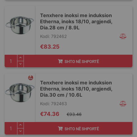
Tenxhere inoksi me induksion
Etherna, inoks 18/10, argjendi,
Dia.28 cm / 8.9L
Kodi: 792462
€83.25
SHTO NË SHPORTË
Tenxhere inoksi me induksion
Etherna, inoks 18/10, argjendi,
Dia.30 cm / 10.6L
Kodi: 792463
Special
€74.36
€93.46
Price
SHTO NË SHPORTË