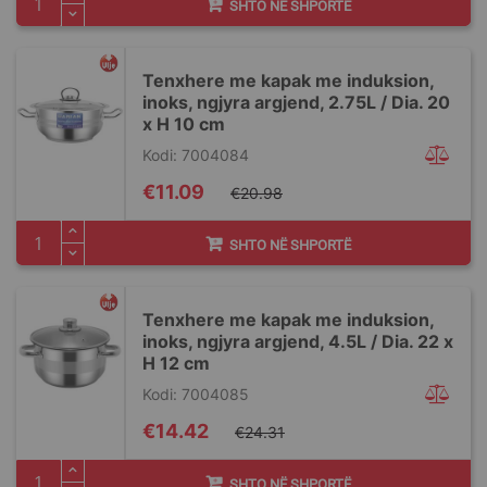
SHTO NË SHPORTË
Tenxhere me kapak me induksion,
inoks, ngjyra argjend, 2.75L / Dia. 20
x H 10 cm
Kodi: 7004084
Special
€11.09
€20.98
Price
SHTO NË SHPORTË
Tenxhere me kapak me induksion,
inoks, ngjyra argjend, 4.5L / Dia. 22 x
H 12 cm
Kodi: 7004085
Special
€14.42
€24.31
Price
SHTO NË SHPORTË