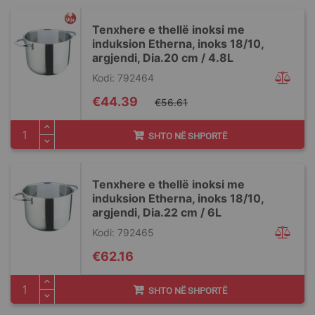
Tenxhere e thellë inoksi me
induksion Etherna, inoks 18/10,
argjendi, Dia.20 cm / 4.8L
Kodi: 792464
Special
€44.39
€56.61
Price
SHTO NË SHPORTË
Tenxhere e thellë inoksi me
induksion Etherna, inoks 18/10,
argjendi, Dia.22 cm / 6L
Kodi: 792465
€62.16
SHTO NË SHPORTË