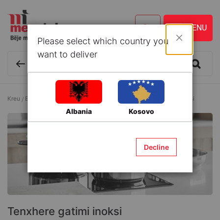
Please select which country you
Mbyll
want to deliver
Kreu
Enë kuzhine dhe Aksesorë
Tenxhere
Tenxhere gatimi inoksi
Albania
Kosovo
Decline
Tenxhere gatimi inoksi