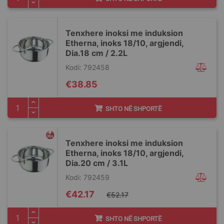
Tenxhere inoksi me induksion
Etherna, inoks 18/10, argjendi,
Dia.18 cm / 2.2L
Kodi: 792458
€38.85
SHTO NË SHPORTË
Tenxhere inoksi me induksion
Etherna, inoks 18/10, argjendi,
Dia.20 cm / 3.1L
Kodi: 792459
Special
€42.17
€52.17
Price
SHTO NË SHPORTË