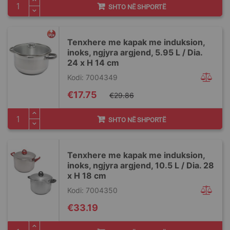
SHTO NË SHPORTË
Tenxhere me kapak me induksion,
inoks, ngjyra argjend, 5.95 L / Dia.
24 x H 14 cm
Kodi: 7004349
Special
€17.75
€29.86
Price
SHTO NË SHPORTË
Tenxhere me kapak me induksion,
inoks, ngjyra argjend, 10.5 L / Dia. 28
x H 18 cm
Kodi: 7004350
€33.19