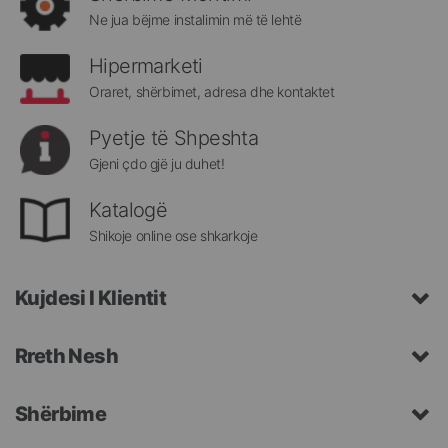
Megatek:
Ne jua bëjme instalimin më të lehtë
Hipermarketi
Oraret, shërbimet, adresa dhe kontaktet
Pyetje të Shpeshta
Gjeni çdo gjë ju duhet!
Katalogë
Shikoje online ose shkarkoje
Kujdesi I Klientit
Rreth Nesh
Shërbime