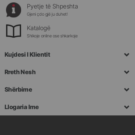
Pyetje të Shpeshta
Gjeni çdo gjë ju duhet!
Katalogë
Shikoje online ose shkarkoje
Kujdesi I Klientit
Rreth Nesh
Shërbime
Llogaria Ime