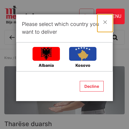
Please select which country you
Mbyll
want to deliver
Kreu
Banjo
Produkte profesionale për banjo
Tharëse duarsh
Albania
Kosovo
Decline
Tharëse duarsh