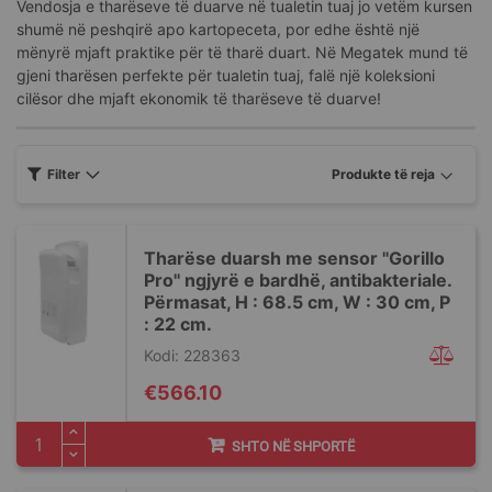
Vendosja e tharëseve të duarve në tualetin tuaj jo vetëm kursen
shumë në peshqirë apo kartopeceta, por edhe është një
mënyrë mjaft praktike për të tharë duart. Në Megatek mund të
gjeni tharësen perfekte për tualetin tuaj, falë një koleksioni
cilësor dhe mjaft ekonomik të tharëseve të duarve!
Filter
Tharëse duarsh me sensor ''Gorillo
Pro'' ngjyrë e bardhë, antibakteriale.
Përmasat, H : 68.5 cm, W : 30 cm, P
: 22 cm.
Kodi: 228363
€566.10
SHTO NË SHPORTË