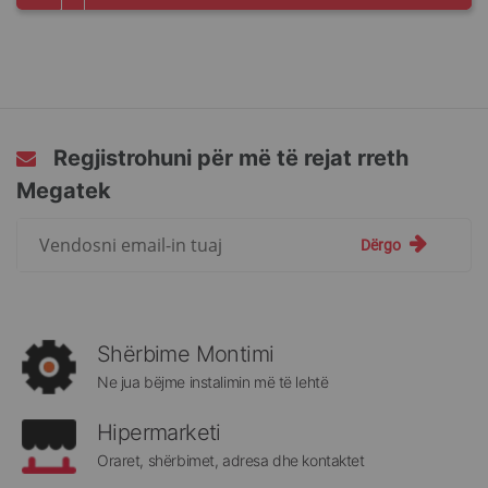
Regjistrohuni për më të rejat rreth
Megatek
Regjistrohuni
Dërgo
për
më
të
rejat
rreth
Shërbime Montimi
Megatek:
Ne jua bëjme instalimin më të lehtë
Hipermarketi
Oraret, shërbimet, adresa dhe kontaktet