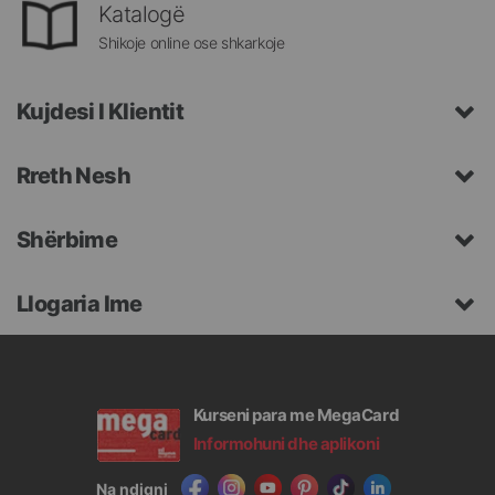
Katalogë
Shikoje online ose shkarkoje
Kujdesi I Klientit
Rreth Nesh
Shërbime
Llogaria Ime
Kurseni para me MegaCard
Informohuni dhe aplikoni
Na ndiqni