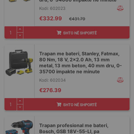
Kodi: 602023
Special
€332.99
€431.79
Price
SHTO NË SHPORTË
Trapan me bateri, Stanley, Fatmax,
80 Nm, 18 V, 2x2.0 Ah, 13 mm
metal, 13 mm beton, 40 mm dru, 0-
35700 impakte ne minute
Kodi: 602034
€276.39
SHTO NË SHPORTË
Trapan profesional me bateri,
Bosch, GSB 18V-55-LI, pa