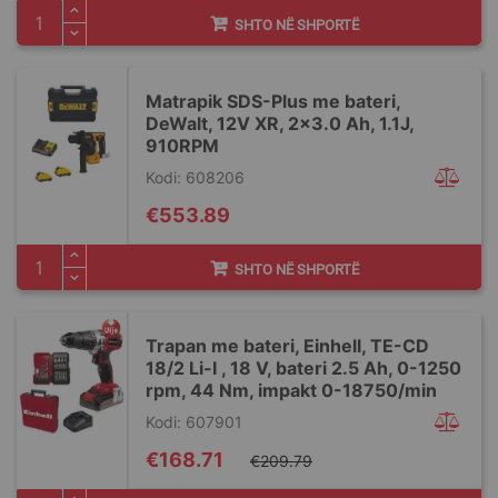
SHTO NË SHPORTË
Matrapik SDS-Plus me bateri,
DeWalt, 12V XR, 2x3.0 Ah, 1.1J,
910RPM
Kodi: 608206
€553.89
SHTO NË SHPORTË
Trapan me bateri, Einhell, TE-CD
18/2 Li-I , 18 V, bateri 2.5 Ah, 0-1250
rpm, 44 Nm, impakt 0-18750/min
Kodi: 607901
Special
€168.71
€209.79
Price