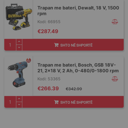
Trapan me bateri, Dewalt, 18 V, 1500
rpm
Kodi: 66955
€287.49
SHTO NË SHPORTË
Trapan me bateri, Bosch, GSB 18V-
21, 2x18 V, 2 Ah, 0-480/​0-1800 rpm
Kodi: 53365
Special
€266.39
€342.99
Price
SHTO NË SHPORTË