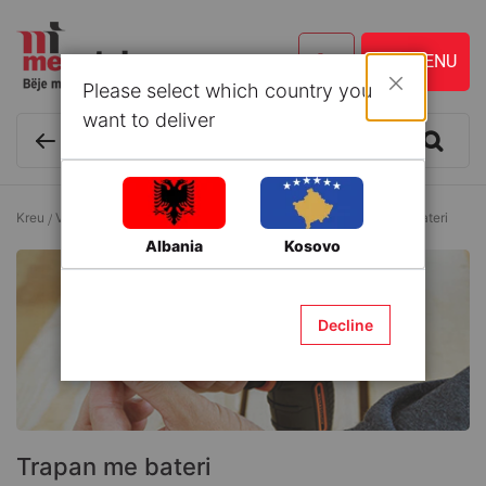
Please select which country you
Mbyll
want to deliver
Kreu
Vegla dhe Aksesorë
Vegla elektrike me bateri
Trapan me bateri
Albania
Kosovo
Decline
Trapan me bateri