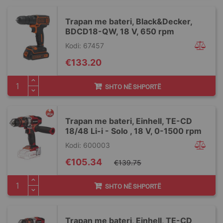
Trapan me bateri, Black&Decker,
BDCD18-QW, 18 V, 650 rpm
Kodi: 67457
€133.20
SHTO NË SHPORTË
Trapan me bateri, Einhell, TΕ-CD
18/48 Li-i - Solo , 18 V, 0-1500 rpm
Kodi: 600003
Special
€105.34
€139.75
Price
SHTO NË SHPORTË
Trapan me bateri, Einhell, TΕ-CD