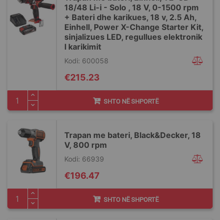
18/48 Li-i - Solo , 18 V, 0-1500 rpm
+ Bateri dhe karikues, 18 v, 2.5 Ah,
Einhell, Power X-Change Starter Kit,
sinjalizues LED, regullues elektronik
I karikimit
Kodi: 600058
€215.23
SHTO NË SHPORTË
Trapan me bateri, Black&Decker, 18
V, 800 rpm
Kodi: 66939
€196.47
SHTO NË SHPORTË