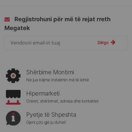
Regjistrohuni për më të rejat rreth
Megatek
Regjistrohuni
Dërgo
për
më
të
rejat
rreth
Shërbime Montimi
Megatek:
Ne jua bëjme instalimin më të lehtë
Hipermarketi
Oraret, shërbimet, adresa dhe kontaktet
Pyetje të Shpeshta
Gjeni çdo gjë ju duhet!