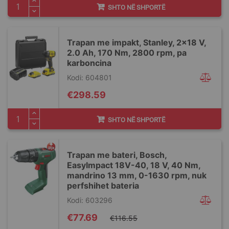
SHTO NË SHPORTË
Trapan me impakt, Stanley, 2x18 V,
2.0 Ah, 170 Nm, 2800 rpm, pa
karboncina
Kodi: 604801
€298.59
SHTO NË SHPORTË
Trapan me bateri, Bosch,
EasyImpact 18V-40, 18 V, 40 Nm,
mandrino 13 mm, 0-1630 rpm, nuk
perfshihet bateria
Kodi: 603296
Special
€77.69
€116.55
Price