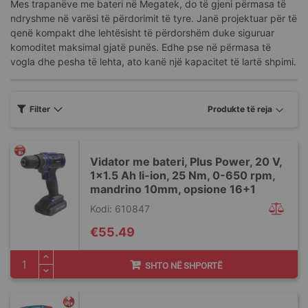
Mes trapanëve me bateri në Megatek, do të gjeni përmasa të
ndryshme në varësi të përdorimit të tyre. Janë projektuar për të
qenë kompakt dhe lehtësisht të përdorshëm duke siguruar
komoditet maksimal gjatë punës. Edhe pse në përmasa të
vogla dhe pesha të lehta, ato kanë një kapacitet të lartë shpimi.
Filter
Vidator me bateri, Plus Power, 20 V,
1x1.5 Ah li-ion, 25 Nm, 0-650 rpm,
mandrino 10mm, opsione 16+1
Kodi: 610847
€55.49
SHTO NË SHPORTË