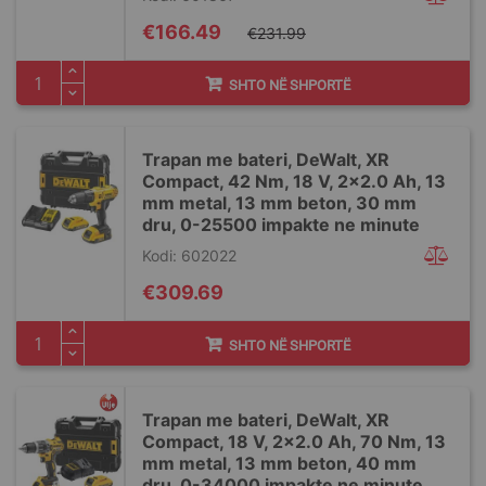
Special
€166.49
€231.99
Price
SHTO NË SHPORTË
Trapan me bateri, DeWalt, XR
Compact, 42 Nm, 18 V, 2x2.0 Ah, 13
mm metal, 13 mm beton, 30 mm
dru, 0-25500 impakte ne minute
Kodi: 602022
€309.69
SHTO NË SHPORTË
Trapan me bateri, DeWalt, XR
Compact, 18 V, 2x2.0 Ah, 70 Nm, 13
mm metal, 13 mm beton, 40 mm
dru, 0-34000 impakte ne minute