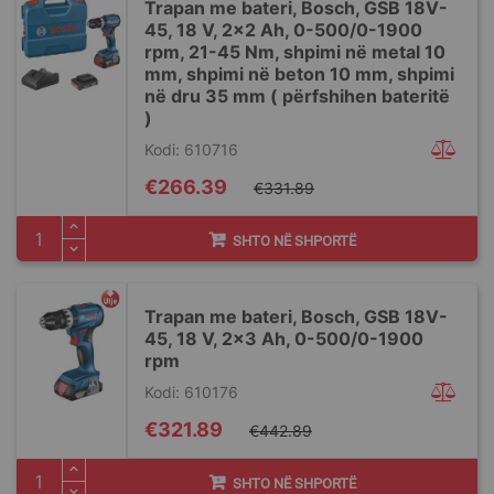
Trapan me bateri, Bosch, GSB 18V-
45, 18 V, 2x2 Ah, 0-500/​0-1900
rpm, 21-45 Nm, shpimi në metal 10
mm, shpimi në beton 10 mm, shpimi
në dru 35 mm ( përfshihen bateritë
)
Kodi: 610716
Special
€266.39
€331.89
Price
SHTO NË SHPORTË
Trapan me bateri, Bosch, GSB 18V-
45, 18 V, 2x3 Ah, 0-500/​0-1900
rpm
Kodi: 610176
Special
€321.89
€442.89
Price
SHTO NË SHPORTË