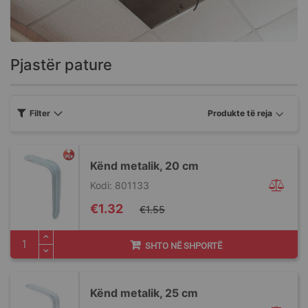
Pjastër pature
Filter
Kënd metalik, 20 cm
Kodi: 801133
Special
€1.32
€1.55
Price
SHTO NË SHPORTË
Kënd metalik, 25 cm