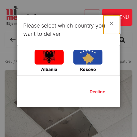
Please select which country you
Mbyll
want to deliver
Kreu
Aksesorë metali (Hardware)
Lidhëza druri metalike
Pjastër pature
Albania
Kosovo
Decline