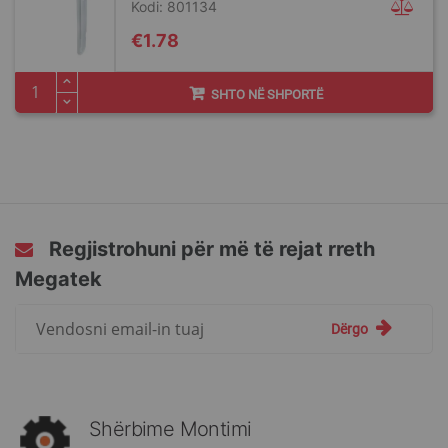
Kodi: 801134
€1.78
SHTO NË SHPORTË
Regjistrohuni për më të rejat rreth
Megatek
Regjistrohuni
Dërgo
për
më
të
rejat
rreth
Shërbime Montimi
Megatek: