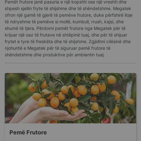
Pemët frutore janë pasuria e një kopshti ose një vreshti dhe
shpesh sjellin fryte të shijshme dhe të shëndetshme. Megatek
ofron një gamë të gjerë të pemëve frutore, duke përfshirë lloje
të ndryshme të pemëve si mollë, kumbull, rrush, kajsi, dhe
shumë të tjera. Përdorni pemët frutore nga Megatek për të
krijuar një oaz të frutave në shtëpinë tuaj, dhe për të shijuar
frytet e tyre të freskëta dhe të shijshme. Zgjidhni cilësinë dhe
njohuritë e Megatek për të siguruar pemë frutore të
shëndetshme dhe produktive për ambientin tuaj.
Pemë Frutore