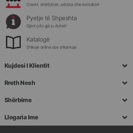
Oraret, shërbimet, adresa dhe kontaktet
Pyetje të Shpeshta
Gjeni çdo gjë ju duhet!
Katalogë
Shikoje online ose shkarkoje
Kujdesi I Klientit
Rreth Nesh
Shërbime
Llogaria Ime