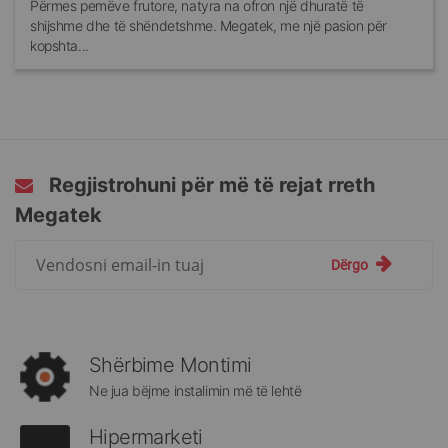
Përmes pemëve frutore, natyra na ofron një dhuratë të
shijshme dhe të shëndetshme. Megatek, me një pasion për
kopshta...
Regjistrohuni për më të rejat rreth
Megatek
Regjistrohuni
Dërgo
për
më
të
rejat
rreth
Shërbime Montimi
Megatek:
Ne jua bëjme instalimin më të lehtë
Hipermarketi