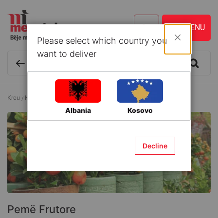
Please select which country you
Mbyll
want to deliver
Kreu
Kopshtaria
Pemë Frutore
Albania
Kosovo
Decline
Pemë Frutore