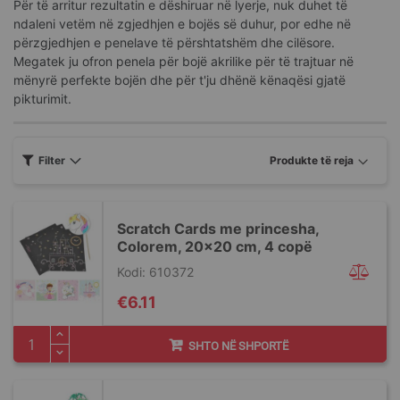
Për të arritur rezultatin e dëshiruar në lyerje, nuk duhet të
ndaleni vetëm në zgjedhjen e bojës së duhur, por edhe në
përzgjedhjen e penelave të përshtatshëm dhe cilësore.
Megatek ju ofron penela për bojë akrilike për të trajtuar në
mënyrë perfekte bojën dhe për t'ju dhënë kënaqësi gjatë
pikturimit.
Filter
Scratch Cards me princesha,
Colorem, 20x20 cm, 4 copë
Kodi: 610372
€6.11
SHTO NË SHPORTË