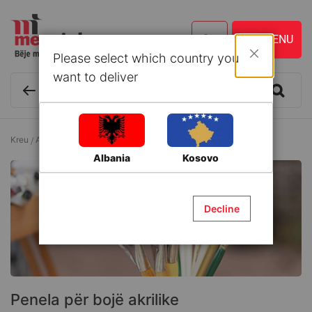
Please select which country you
Mbyll
want to deliver
Kreu
Art
Penela
Penela për bojë akrilike
Albania
Kosovo
Decline
Penela për bojë akrilike