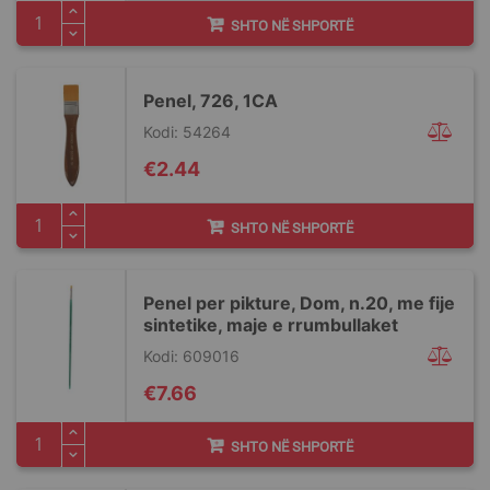
SHTO NË SHPORTË
Penel, 726, 1CA
Kodi: 54264
€2.44
SHTO NË SHPORTË
Penel per pikture, Dom, n.20, me fije
sintetike, maje e rrumbullaket
Kodi: 609016
€7.66
SHTO NË SHPORTË