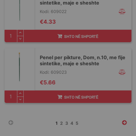
sintetike, maje e sheshte
Kodi: 609022
€4.33
SHTO NË SHPORTË
Penel per pikture, Dom, n.10, me fije
sintetike, maje e sheshte
Kodi: 609023
€5.66
SHTO NË SHPORTË
Faqja
You're
Faqja
Faqja
Faqja
Faqja
1
2
3
4
5
currently