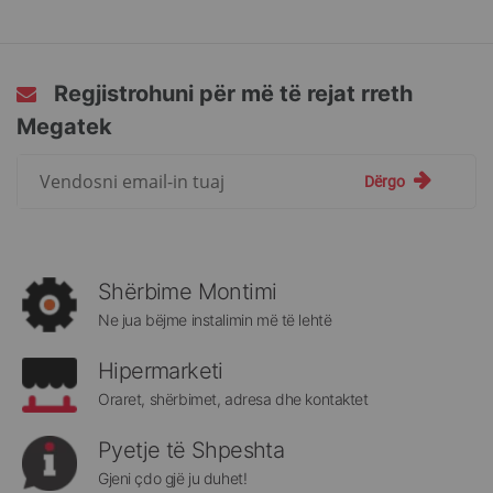
reading
page
Regjistrohuni për më të rejat rreth
Megatek
Regjistrohuni
Dërgo
për
më
të
rejat
rreth
Shërbime Montimi
Megatek:
Ne jua bëjme instalimin më të lehtë
Hipermarketi
Oraret, shërbimet, adresa dhe kontaktet
Pyetje të Shpeshta
Gjeni çdo gjë ju duhet!