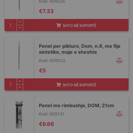
Kodi: 609025
€7.33
SHTO NË SHPORTË
Penel per pikture, Dom, n.6, me fije
sintetike, maje e sheshte
Kodi: 609032
€5
SHTO NË SHPORTË
Penel me rimbushje, DOM, 21cm
Kodi: 609131
€6.66