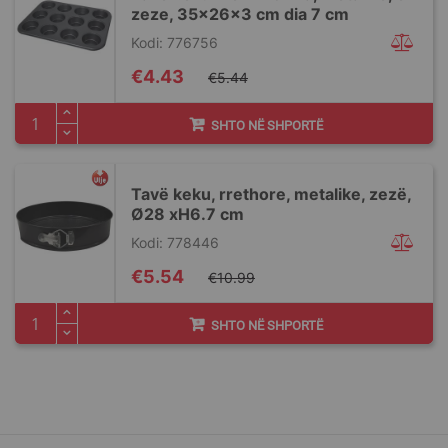
zeze, 35x26x3 cm dia 7 cm
Kodi: 776756
Special
€4.43
€5.44
Price
SHTO NË SHPORTË
Tavë keku, rrethore, metalike, zezë,
Ø28 xH6.7 cm
Kodi: 778446
Special
€5.54
€10.99
Price
SHTO NË SHPORTË