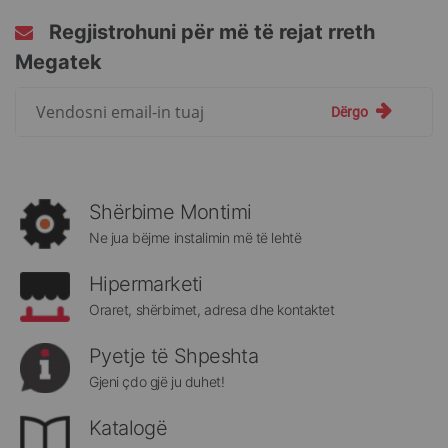
Regjistrohuni për më të rejat rreth
Megatek
Regjistrohuni
Dërgo
për
më
të
rejat
rreth
Shërbime Montimi
Megatek:
Ne jua bëjme instalimin më të lehtë
Hipermarketi
Oraret, shërbimet, adresa dhe kontaktet
Pyetje të Shpeshta
Gjeni çdo gjë ju duhet!
Katalogë