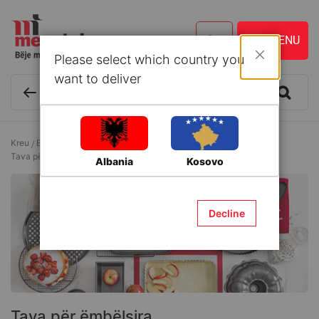
Please select which country you
Mbyll
want to deliver
Kreu
Enë kuzhine dhe Aksesorë
Aksesorë/Tava për ëmbëlsira
Tava për ëmbëlsira
Albania
Kosovo
Decline
Tava për ëmbëlsira