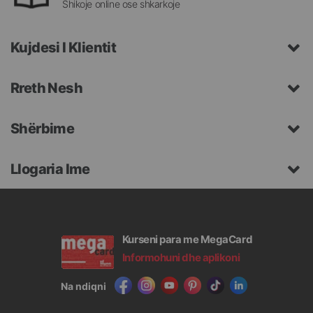
Shikoje online ose shkarkoje
Kujdesi I Klientit
Rreth Nesh
Shërbime
Llogaria Ime
Kurseni para me MegaCard
Informohuni dhe aplikoni
Na ndiqni