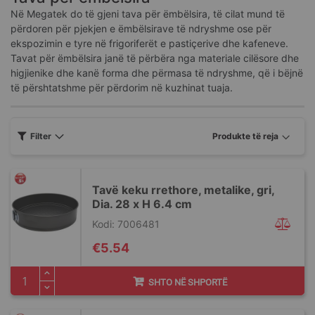
Në Megatek do të gjeni tava për ëmbëlsira, të cilat mund të
përdoren për pjekjen e ëmbëlsirave të ndryshme ose për
ekspozimin e tyre në frigoriferët e pastiçerive dhe kafeneve.
Tavat për ëmbëlsira janë të përbëra nga materiale cilësore dhe
higjienike dhe kanë forma dhe përmasa të ndryshme, që i bëjnë
të përshtatshme për përdorim në kuzhinat tuaja.
Filter
Tavë keku rrethore, metalike, gri,
Dia. 28 x H 6.4 cm
Kodi: 7006481
€5.54
SHTO NË SHPORTË