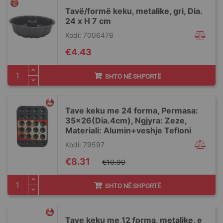
Tavë/formë keku, metalike, gri, Dia.
24 x H 7 cm
Kodi: 7006478
€4.43
SHTO NË SHPORTË
Tave keku me 24 forma, Permasa:
35x26(Dia.4cm), Ngjyra: Zeze,
Materiali: Alumin+veshje Tefloni
Kodi: 79597
Special
€8.31
€10.99
Price
SHTO NË SHPORTË
Tave keku me 12 forma, metalike, e