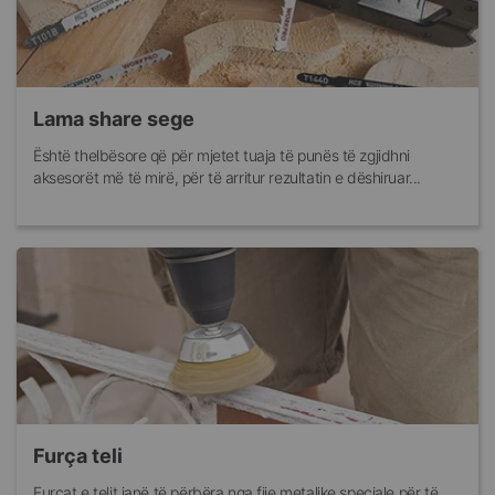
Lama share sege
Është thelbësore që për mjetet tuaja të punës të zgjidhni
aksesorët më të mirë, për të arritur rezultatin e dëshiruar...
Furça teli
Furçat e telit janë të përbëra nga fije metalike speciale për të