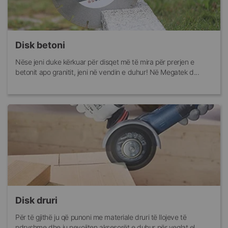
Disk betoni
Nëse jeni duke kërkuar për disqet më të mira për prerjen e
betonit apo granitit, jeni në vendin e duhur! Në Megatek d...
Disk druri
Për të gjithë ju që punoni me materiale druri të llojeve të
ndryshme dhe ju nevojiten aksesorët e duhur për veglat el...