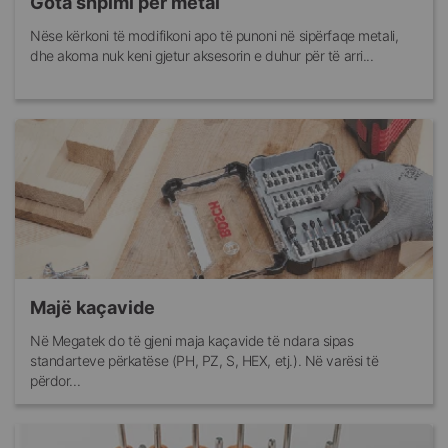
Gota shpimi për metal
Nëse kërkoni të modifikoni apo të punoni në sipërfaqe metali,
dhe akoma nuk keni gjetur aksesorin e duhur për të arri...
Majë kaçavide
Në Megatek do të gjeni maja kaçavide të ndara sipas
standarteve përkatëse (PH, PZ, S, HEX, etj.). Në varësi të
përdor...