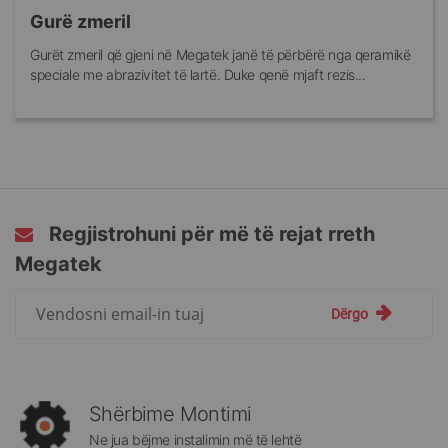
Gurë zmeril
Gurët zmeril që gjeni në Megatek janë të përbërë nga qeramikë
speciale me abrazivitet të lartë. Duke qenë mjaft rezis...
Regjistrohuni për më të rejat rreth
Megatek
Regjistrohuni
Dërgo
për
më
të
rejat
rreth
Shërbime Montimi
Megatek:
Ne jua bëjme instalimin më të lehtë