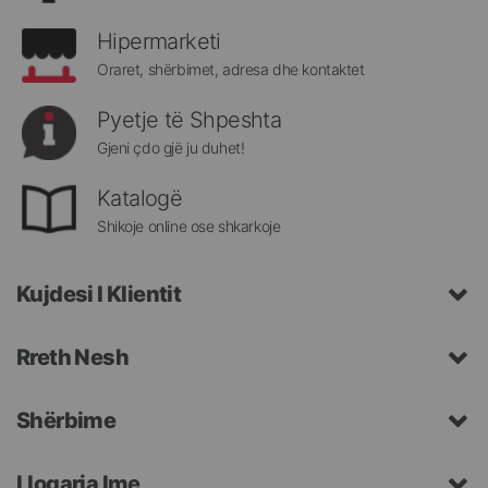
Hipermarketi
Oraret, shërbimet, adresa dhe kontaktet
Pyetje të Shpeshta
Gjeni çdo gjë ju duhet!
Katalogë
Shikoje online ose shkarkoje
Kujdesi I Klientit
Rreth Nesh
Shërbime
Llogaria Ime