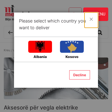
Please select which country you
Mbyll
want to deliver
Kreu
Vegla dhe Aksesorë
Aksesorë për vegla elektrike
Albania
Kosovo
Decline
Aksesorë për vegla elektrike