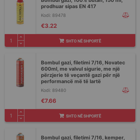
Bombul gazi, 100% butan, 150 ml,
prodhuar sipas EN 417
Kodi: 89478
€3.22
SHTO NË SHPORTË
Bombul gazi, filetimi 7/16, Novatec
600ml, me valvul sigurie, me një
përzjerie të veçantë gazi për një
performancë më të lartë
Kodi: 89480
€7.66
SHTO NË SHPORTË
Bombul gazi, filetimi 7/16, kemper,