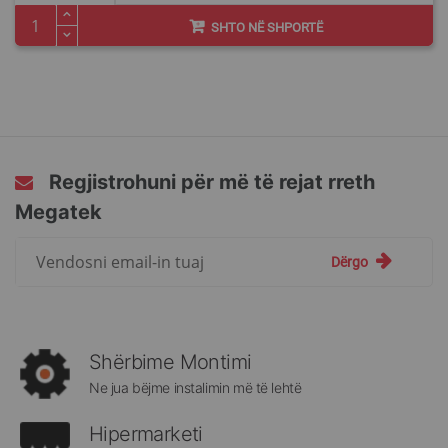
SHTO NË SHPORTË
Regjistrohuni për më të rejat rreth
Megatek
Regjistrohuni
Dërgo
për
më
të
rejat
rreth
Shërbime Montimi
Megatek:
Ne jua bëjme instalimin më të lehtë
Hipermarketi