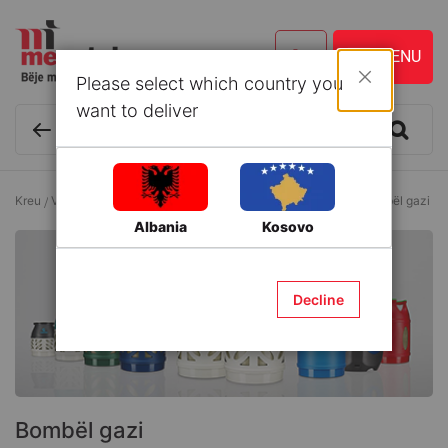
Please select which country you
Mbyll
want to deliver
Kreu
Vegla dhe Aksesorë
Pajisje saldimi me kallaj dhe gaz
Bombël gazi
Albania
Kosovo
Decline
Bombël gazi