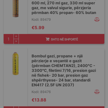
600 ml, 270 ml gaz, 330 ml super
gaz, me valvul sigurie, përzjeria
përmban 40% propan- 60% butan
Kodi: 89479
€5.99
SHTO NË SHPORTË
Bombul gazi, propane + një
përzierje e veçantë e gazit
(përmban CHEMTAN2), 2400°C -
3300°C, filetimi 7/16, presion gazi
në fishek- 20 bar, presion gaz
shpërthyese- 24 bar, standardi
EN417 (2.5F UN 2037)
Kodi: 89476
€13.88