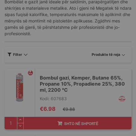
Bombëlat e gazit janë ideale për saldimin, parapërgatitjen dhe
shkrirjes e materialeve metalike. Ato i gjeni në Megatek të ndara
sipas fuqisë kalorifike, temperaturës maksimale të aplikimit dhe
mënyrës së montimit në pistoletën aplikuese. Zgjidhni mes
gamës së gjerë, të përshtatshme për profesionistë dhe jo-
profesionistë.
Filter
Bombul gazi, Kemper, Butane 65%,
Propane 10%, Propadiene 25%, 380
ml, 2200 °C
Kodi: 607683
Special
€6.98
€9.88
Price
SHTO NË SHPORTË