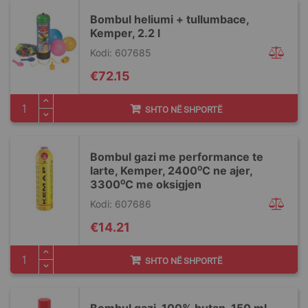
Bombul heliumi + tullumbace,
Kemper, 2.2 l
Kodi: 607685
€72.15
SHTO NË SHPORTË
Bombul gazi me performance te
larte, Kemper, 2400⁰C ne ajer,
3300⁰C me oksigjen
Kodi: 607686
€14.21
SHTO NË SHPORTË