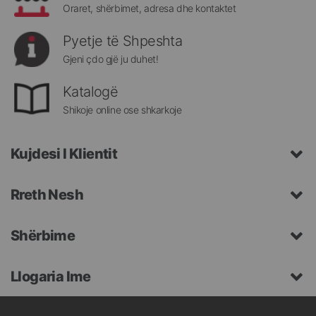
Oraret, shërbimet, adresa dhe kontaktet
Pyetje të Shpeshta
Gjeni çdo gjë ju duhet!
Katalogë
Shikoje online ose shkarkoje
Kujdesi I Klientit
Rreth Nesh
Shërbime
Llogaria Ime