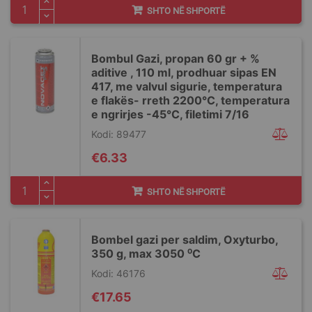
SHTO NË SHPORTË
Bombul Gazi, propan 60 gr + %
aditive , 110 ml, prodhuar sipas EN
417, me valvul sigurie, temperatura
e flakës- rreth 2200°C, temperatura
e ngrirjes -45°C, filetimi 7/16
Kodi: 89477
€6.33
SHTO NË SHPORTË
Bombel gazi per saldim, Oxyturbo,
350 g, max 3050 ⁰C
Kodi: 46176
€17.65