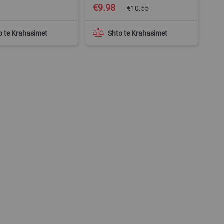
Special
1
€9.98
€10.55
Price
o te Krahasimet
Shto te Krahasimet