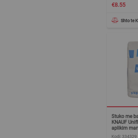
€8.55
Shto te 
Stuko me ba
KNAUF Uniflo
aplikim ma
Kodi: 334329