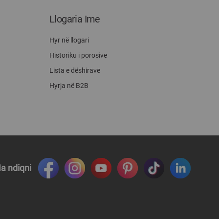
Llogaria Ime
Hyr në llogari
Historiku i porosive
Lista e dëshirave
Hyrja në B2B
a ndiqni