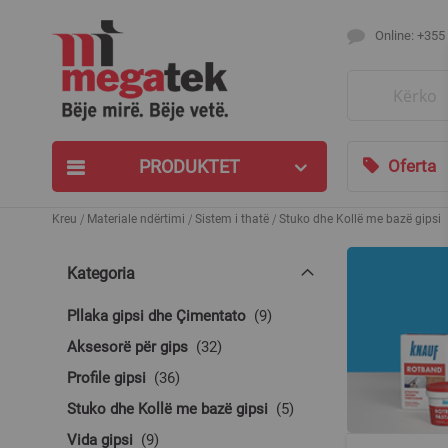
Online: +355
Search
PRODUKTET
Oferta
Kreu
Materiale ndërtimi
Sistem i thatë
Stuko dhe Kollë me bazë gipsi
Kategoria
produkte
Pllaka gipsi dhe Çimentato
9
produkte
Aksesorë për gips
32
produkte
Profile gipsi
36
produkte
Stuko dhe Kollë me bazë gipsi
5
produkte
Vida gipsi
9