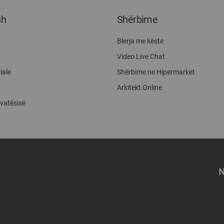
sh
Shërbime
Blerja me këste
Video Live Chat
iale
Shërbime ne Hipermarket
Arkitekt Online
ivatësisë
N