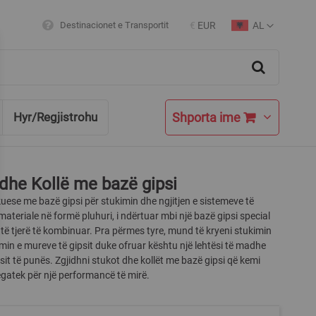
AL
Destinacionet e Transportit
€
EUR
Currency
Language
Search
Shporta ime
Hyr/Regjistrohu
dhe Kollë me bazë gipsi
ese me bazë gipsi për stukimin dhe ngjitjen e sistemeve të
materiale në formë pluhuri, i ndërtuar mbi një bazë gipsi special
 të tjerë të kombinuar. Pra përmes tyre, mund të kryeni stukimin
min e mureve të gipsit duke ofruar kështu një lehtësi të madhe
sit të punës. Zgjidhni stukot dhe kollët me bazë gipsi që kemi
egatek për një performancë të mirë.