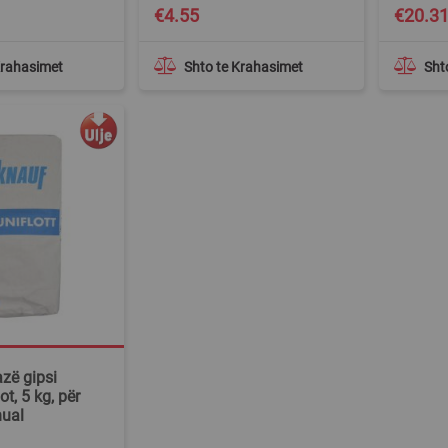
€4.55
€20.3
Krahasimet
Shto te Krahasimet
Sht
zë gipsi
t, 5 kg, për
nual