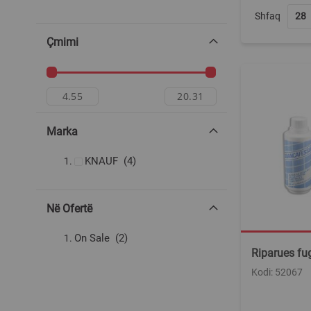
Shfaq
Çmimi
Marka
produkte
KNAUF
4
Në Ofertë
produkte
On Sale
2
Riparues f
Kodi: 52067