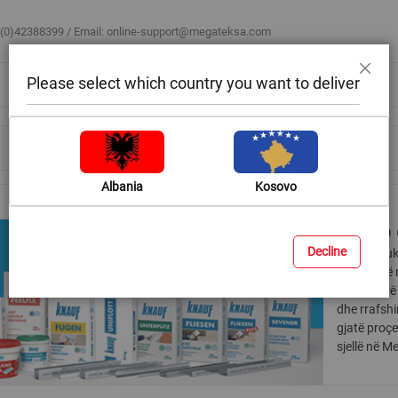
 (0)42388399 / Email:
online-support@megateksa.com
Please select which country you want to deliver
Mbyll
Bli sipas ambientit
Blog & Ide
Ndihmë & Këshilla
Albania
Kosovo
Stuko 
Decline
Masat stuku
thata janë 
dhe aditivë
dhe rrafshi
gjatë proçe
sjellë në M