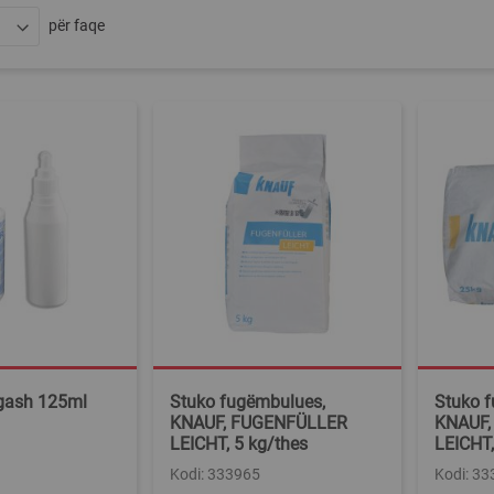
për faqe
ugash 125ml
Stuko fugëmbulues,
Stuko 
KNAUF, FUGENFÜLLER
KNAUF,
LEICHT, 5 kg/thes
LEICHT,
Kodi: 333965
Kodi: 3