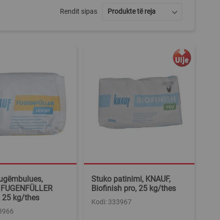
Rendit sipas
fugëmbulues,
Stuko patinimi, KNAUF,
 FUGENFÜLLER
Biofinish pro, 25 kg/thes
 25 kg/thes
Kodi: 333967
33966