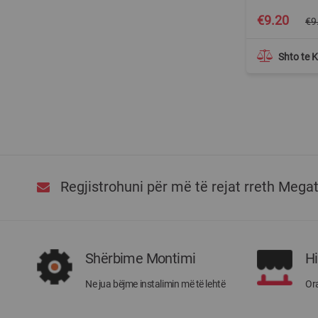
Special
€9.20
€9
Price
Shto te 
Regjistrohuni për më të rejat rreth Mega
Shërbime Montimi
H
Ne jua bëjme instalimin më të lehtë
Ora