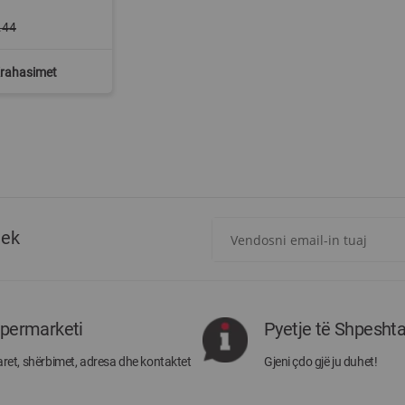
.44
Krahasimet
Regjistrohuni
tek
për
më
të
rejat
rreth
ipermarketi
Pyetje të Shpesht
Megatek:
ret, shërbimet, adresa dhe kontaktet
Gjeni çdo gjë ju duhet!