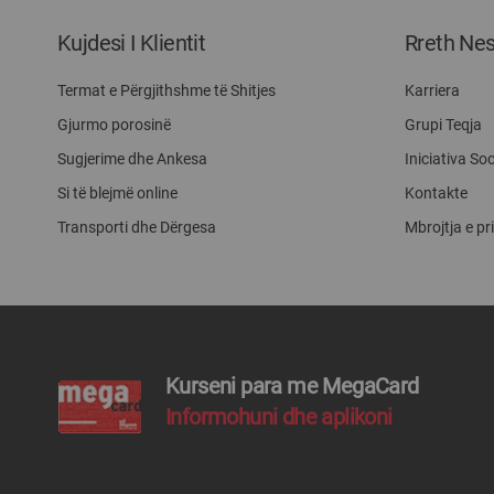
Kujdesi I Klientit
Rreth Ne
Termat e Përgjithshme të Shitjes
Karriera
Gjurmo porosinë
Grupi Teqja
Sugjerime dhe Ankesa
Iniciativa Soc
Si të blejmë online
Kontakte
Transporti dhe Dërgesa
Mbrojtja e pr
Kurseni para me MegaCard
Informohuni dhe aplikoni