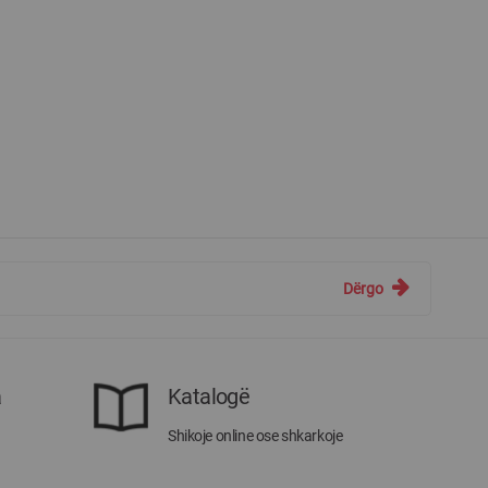
Dërgo
a
Katalogë
Shikoje online ose shkarkoje