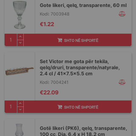
Gote likeri, qelq, transparente, 60 ml
Kodi: 7003948
€1.22
SHTO NË SHPORTË
Set Victor me gota për tekila,
qelq/druri, transparente/natyrale,
2.4 cl / 41x7.5x5.5 cm
Kodi: 7004241
€22.09
SHTO NË SHPORTË
Gotë likeri (PK6), qelq, transparente,
100 cc, Dia. 6.4 x H 18.2 cm