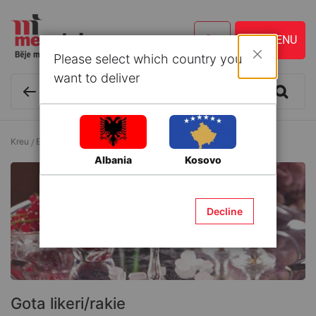
Please select which country you
Mbyll
want to deliver
Kreu
Enë kuzhine dhe Aksesorë
Gota
Gota likeri/rakie
Albania
Kosovo
Decline
Gota likeri/rakie