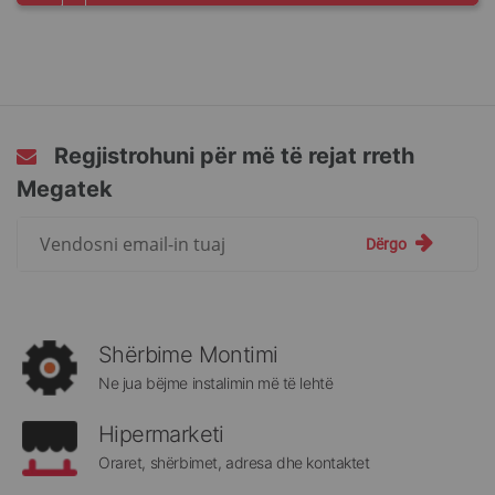
Regjistrohuni për më të rejat rreth
Megatek
Regjistrohuni
Dërgo
për
më
të
rejat
rreth
Shërbime Montimi
Megatek:
Ne jua bëjme instalimin më të lehtë
Hipermarketi
Oraret, shërbimet, adresa dhe kontaktet