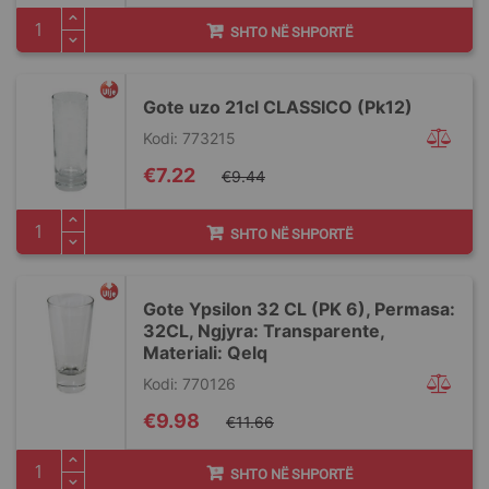
SHTO NË SHPORTË
Gote uzo 21cl CLASSICO (Pk12)
Kodi: 773215
Special
€7.22
€9.44
Price
SHTO NË SHPORTË
Gote Ypsilon 32 CL (PK 6), Permasa:
32CL, Ngjyra: Transparente,
Materiali: Qelq
Kodi: 770126
Special
€9.98
€11.66
Price
SHTO NË SHPORTË