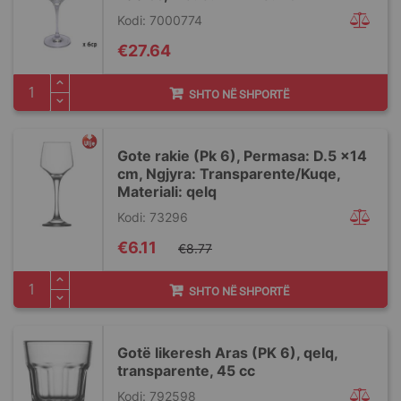
Kodi: 7000774
€27.64
SHTO NË SHPORTË
Gote rakie (Pk 6), Permasa: D.5 x14
cm, Ngjyra: Transparente/Kuqe,
Materiali: qelq
Kodi: 73296
Special
€6.11
€8.77
Price
SHTO NË SHPORTË
Gotë likeresh Aras (PK 6), qelq,
transparente, 45 cc
Kodi: 792598