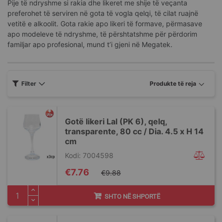
Pije të ndryshme si rakia dhe likeret me shije të veçanta
preferohet të serviren në gota të vogla qelqi, të cilat ruajnë
vetitë e alkoolit. Gota rakie apo likeri të formave, përmasave
apo modeleve të ndryshme, të përshtatshme për përdorim
familjar apo profesional, mund t’i gjeni në Megatek.
Filter
Gotë likeri Lal (PK 6), qelq,
transparente, 80 cc / Dia. 4.5 x H 14
cm
Kodi: 7004598
Special
€7.76
€9.88
Price
SHTO NË SHPORTË