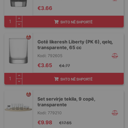
€3.66
SHTO NË SHPORTË
Gotë likeresh Liberty (PK 6), qelq,
transparente, 65 cc
Kodi: 792605
Special
€3.65
€4.77
Price
SHTO NË SHPORTË
Set servirje tekila, 9 copë,
transparente
Kodi: 779210
Special
€9.98
€17.65
Price