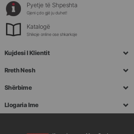
Pyetje të Shpeshta
Gjeni çdo gjë ju duhet!
Katalogë
Shikoje online ose shkarkoje
Kujdesi I Klientit
Rreth Nesh
Shërbime
Llogaria Ime