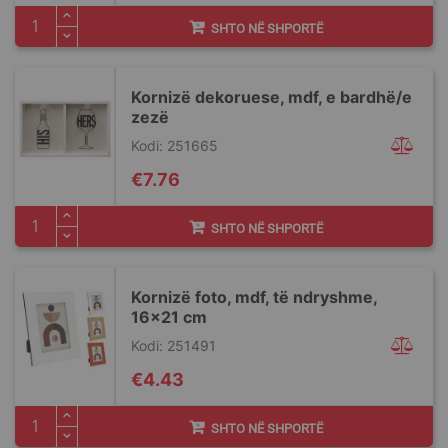
SHTO NË SHPORTË
Kornizë dekoruese, mdf, e bardhë/e
zezë
Kodi: 251665
€7.76
SHTO NË SHPORTË
Kornizë foto, mdf, të ndryshme,
16x21 cm
Kodi: 251491
€4.43
SHTO NË SHPORTË