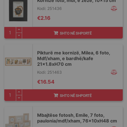
Kornizë foto, mdf, e zezë, 10x15 cm
Kodi: 251436
€2.16
SHTO NË SHPORTË
Pikturë me kornizë, Milea, 6 foto,
Mdf/xham, e bardhë/kafe
21x1.8xH70 cm
Kodi: 251463
€16.54
SHTO NË SHPORTË
Mbajtëse fotosh, Emile, 7 foto,
paulonia/mdf/xham, 76x10xH48 cm