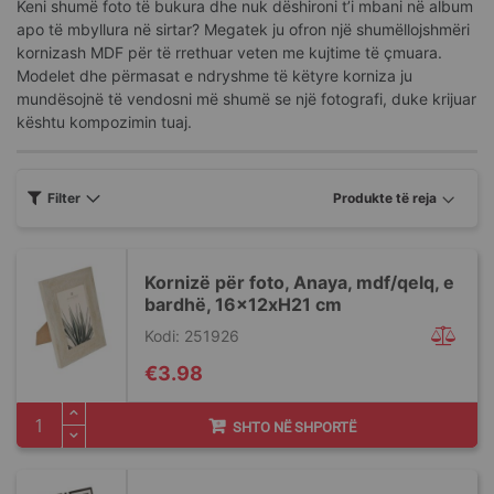
Keni shumë foto të bukura dhe nuk dëshironi t’i mbani në album
apo të mbyllura në sirtar? Megatek ju ofron një shumëllojshmëri
kornizash MDF për të rrethuar veten me kujtime të çmuara.
Modelet dhe përmasat e ndryshme të këtyre korniza ju
mundësojnë të vendosni më shumë se një fotografi, duke krijuar
kështu kompozimin tuaj.
Filter
Kornizë për foto, Anaya, mdf/qelq, e
bardhë, 16x12xH21 cm
Kodi: 251926
€3.98
SHTO NË SHPORTË