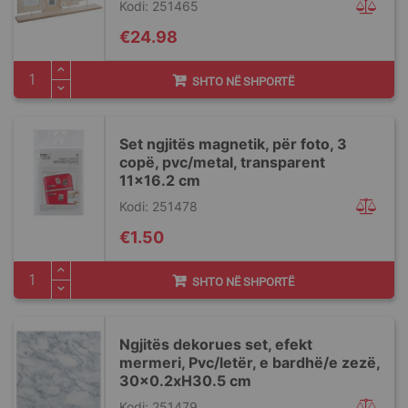
Kodi: 251465
€24.98
SHTO NË SHPORTË
Set ngjitës magnetik, për foto, 3
copë, pvc/metal, transparent
11x16.2 cm
Kodi: 251478
€1.50
SHTO NË SHPORTË
Ngjitës dekorues set, efekt
mermeri, Pvc/letër, e bardhë/e zezë,
30x0.2xH30.5 cm
Kodi: 251479