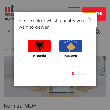
Please select which country you
Mbyll
want to deliver
Kreu
Art
Korniza fotosh dhe pikturash
Korniza MDF
Albania
Kosovo
Decline
Korniza MDF