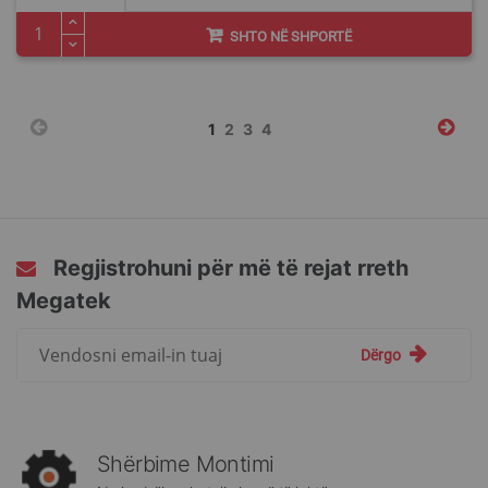
SHTO NË SHPORTË
Faqja
You're
Faqja
Faqja
Faqja
1
2
3
4
currently
reading
page
Regjistrohuni për më të rejat rreth
Megatek
Regjistrohuni
Dërgo
për
më
të
rejat
rreth
Shërbime Montimi
Megatek: