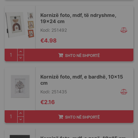
Kornizë foto, mdf, të ndryshme,
19x24 cm
Kodi: 251492
€4.98
SHTO NË SHPORTË
Kornizë foto, mdf, e bardhë, 10x15
cm
Kodi: 251435
€2.16
SHTO NË SHPORTË