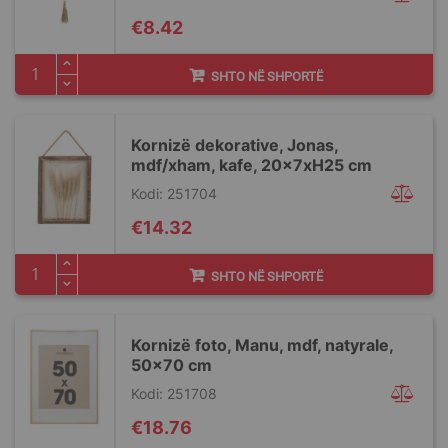
€8.42
SHTO NË SHPORTË
Kornizë dekorative, Jonas,
mdf/xham, kafe, 20x7xH25 cm
Kodi: 251704
€14.32
SHTO NË SHPORTË
Kornizë foto, Manu, mdf, natyrale,
50x70 cm
Kodi: 251708
€18.76