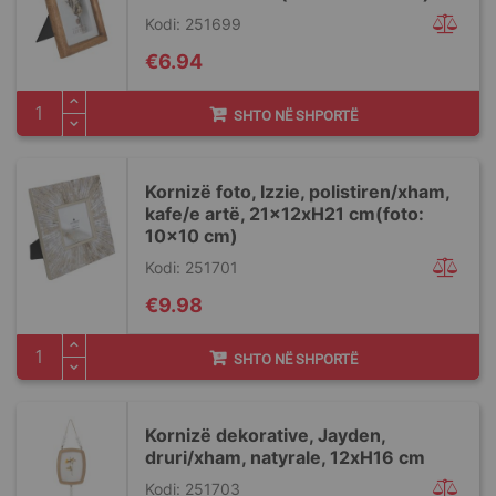
Kodi: 251699
€6.94
SHTO NË SHPORTË
Kornizë foto, Izzie, polistiren/xham,
kafe/e artë, 21x12xH21 cm(foto:
10x10 cm)
Kodi: 251701
€9.98
SHTO NË SHPORTË
Kornizë dekorative, Jayden,
druri/xham, natyrale, 12xH16 cm
Kodi: 251703