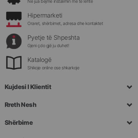
Ne jua bëjme instalimin më të lehtë
Hipermarketi
Oraret, shërbimet, adresa dhe kontaktet
Pyetje të Shpeshta
Gjeni çdo gjë ju duhet!
Katalogë
Shikoje online ose shkarkoje
Kujdesi I Klientit
Rreth Nesh
Shërbime