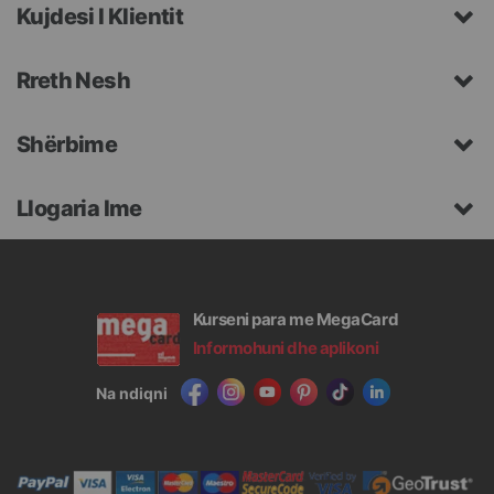
Kujdesi I Klientit
Rreth Nesh
Shërbime
Llogaria Ime
Kurseni para me MegaCard
Informohuni dhe aplikoni
Na ndiqni