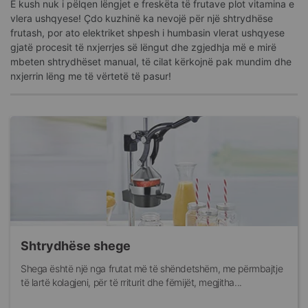
E kush nuk i pëlqen lëngjet e freskëta të frutave plot vitamina e
vlera ushqyese! Çdo kuzhinë ka nevojë për një shtrydhëse
frutash, por ato elektriket shpesh i humbasin vlerat ushqyese
gjatë procesit të nxjerrjes së lëngut dhe zgjedhja më e mirë
mbeten shtrydhëset manual, të cilat kërkojnë pak mundim dhe
nxjerrin lëng me të vërtetë të pasur!
Shtrydhëse shege
Shega është një nga frutat më të shëndetshëm, me përmbajtje
të lartë kolagjeni, për të rriturit dhe fëmijët, megjitha...