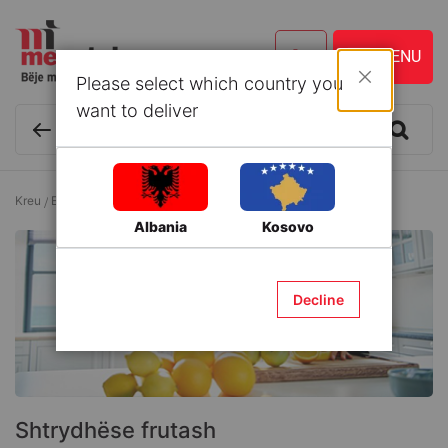
Please select which country you
Mbyll
want to deliver
Kreu
Enë kuzhine dhe Aksesorë
Shtrydhëse frutash
Albania
Kosovo
Decline
Shtrydhëse frutash