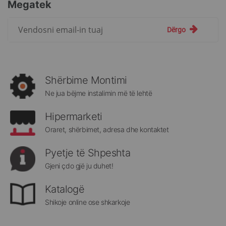
Megatek
Regjistrohuni
Dërgo
për
më
të
rejat
rreth
Shërbime Montimi
Megatek:
Ne jua bëjme instalimin më të lehtë
Hipermarketi
Oraret, shërbimet, adresa dhe kontaktet
Pyetje të Shpeshta
Gjeni çdo gjë ju duhet!
Katalogë
Shikoje online ose shkarkoje