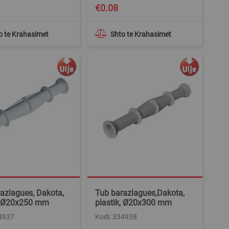
€0.08
o te Krahasimet
Shto te Krahasimet
azlagues, Dakota,
Tub barazlagues,Dakota,
k, Ø20x250 mm
plastik, Ø20x300 mm
34937
Kodi: 334938