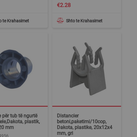
€2.28
o te Krahasimet
Shto te Krahasimet
 për tub të ngurtë
Distancier
ele,Dakota, plastik,
betoni,paketimi/10cop,
Ø20 mm
Dakota, plastike, 20x12x4
mm, gri
34956