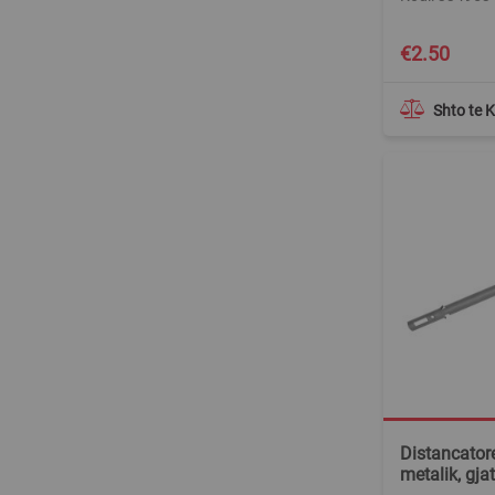
€2.50
Shto te 
Distancatore
metalik, gja