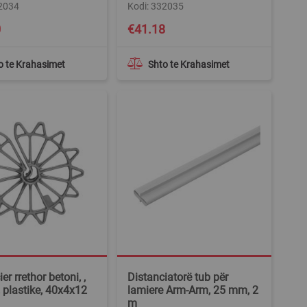
32034
Kodi: 332035
0
€41.18
o te Krahasimet
Shto te Krahasimet
er rrethor betoni, ,
Distanciatorë tub për
 plastike, 40x4x12
lamiere Arm-Arm, 25 mm, 2
m