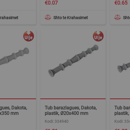
Special
€0.07
€0.65
Price
Krahasimet
Shto te Krahasimet
Sht
gues, Dakota,
Tub barazlagues, Dakota,
Tub bar
20x350 mm
plastik, Ø20x400 mm
plasti
Kodi: 334940
Kodi: 3
Special
Special