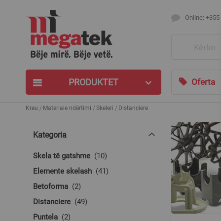
Online: +355
Search
PRODUKTET
Oferta
Kreu
Materiale ndërtimi
Skeleri
Distanciere
Kategoria
produkte
Skela të gatshme
10
produkte
Elemente skelash
41
produkte
Betoforma
2
produkte
Distanciere
49
produkte
Puntela
2