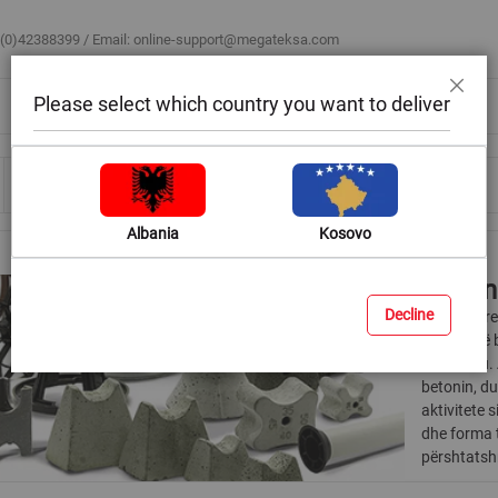
 (0)42388399 / Email:
online-support@megateksa.com
Please select which country you want to deliver
Mbyll
Bli sipas ambientit
Blog & Ide
Ndihmë & Këshilla
Albania
Kosovo
Distan
Decline
Distanciere
e duhur të 
prej çeliku
betonin, du
aktivitete 
dhe forma 
përshtatsh