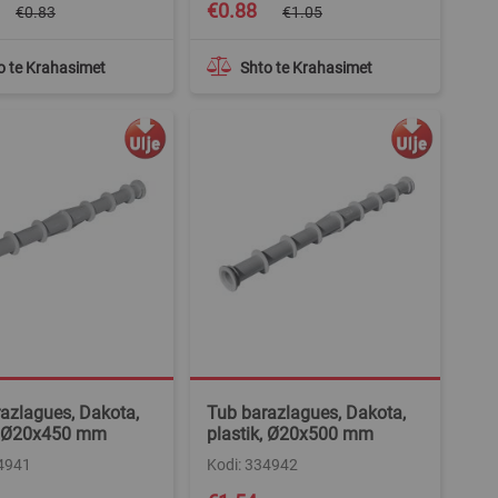
Special
€0.88
€0.83
€1.05
Price
o te Krahasimet
Shto te Krahasimet
azlagues, Dakota,
Tub barazlagues, Dakota,
k, Ø20x450 mm
plastik, Ø20x500 mm
34941
Kodi: 334942
Special