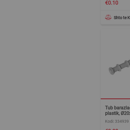
€0.10
Shto te 
Tub barazla
plastik, Ø
Kodi: 334939
Special