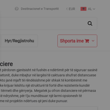
AL
Destinacionet e Transportit
€
EUR
Currency
Language
Search
Shporta ime
Hyr/Regjistrohu
ciere
t përdoren gjerësisht në fushën e ndërtimit për të siguruar sasinë
betonit, duke mbajtur në largësi të caktuara shufrat distancuese
. Ato janë mjaft të rëndësishme për shkak të kombinimit me
ke krijuar kështu një strukturë të fortë dhe rezistente kundër
si tërmeti dhe gërryerja. Megatek ju ofron distanciere në përmasa
të ndryshme, për t'ju mundësuar një larmi opsionesh të
me në projektin ndërtues që jeni duke punuar.