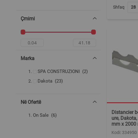
Shfaq
Çmimi
Marka
produkte
SPA CONSTRUZIONI
2
produkte
Dakota
23
Në Ofertë
Distancier b
produkte
On Sale
6
ure, Dakota, 
mm x 2000
Kodi: 334950