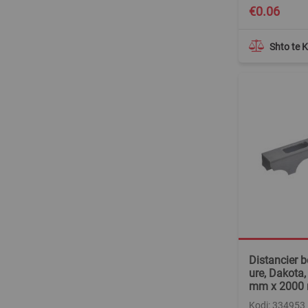
€0.06
Shto te 
Distancier b
ure, Dakota, 
mm x 2000
Kodi: 334953