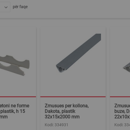
për faqe
etoni ne forme
Zmusues per kollona,
Zmusue
plastik, h 15
Dakota, plastik
buze, D
 mm
32x15x2000 mm
22x10
Kodi: 334931
Kodi: 3