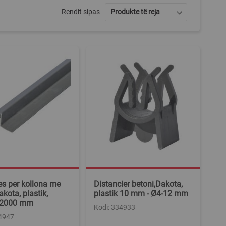
Rendit sipas
s per kollona me
Distancier betoni,Dakota,
akota, plastik,
plastik 10 mm - Ø4-12 mm
x2000 mm
Kodi: 334933
34947