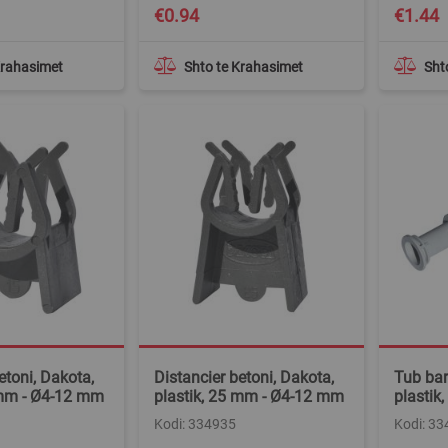
€0.94
€1.44
Krahasimet
Shto te Krahasimet
Sht
etoni, Dakota,
Distancier betoni, Dakota,
Tub bar
 mm - Ø4-12 mm
plastik, 25 mm - Ø4-12 mm
plasti
Kodi: 334935
Kodi: 3