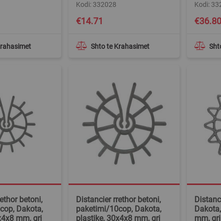
Kodi: 332028
Kodi: 3
€14.71
€36.8
Krahasimet
Shto te Krahasimet
Sht
ethor betoni,
Distancier rrethor betoni,
Distanci
cop, Dakota,
paketimi/10cop, Dakota,
Dakota,
x4x8 mm, gri
plastike, 30x4x8 mm, gri
mm, gri