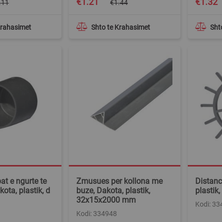
€1.21
€1.32
.11
€1.44
Price
Price
Krahasimet
Shto te Krahasimet
Sht
at e ngurte te
Zmusues per kollona me
Distanc
ota, plastik, d
buze, Dakota, plastik,
plastik
32x15x2000 mm
Kodi: 3
Kodi: 334948