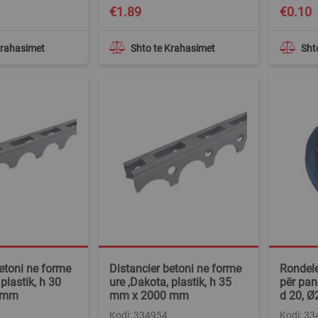
€1.89
€0.10
Krahasimet
Shto te Krahasimet
Sht
etoni ne forme
Distancier betoni ne forme
Rondele
plastik, h 30
ure ,Dakota, plastik, h 35
për pan
 mm
mm x 2000 mm
d 20, 
Kodi: 334954
Kodi: 3