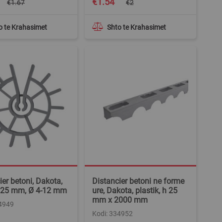
€1.54
€1.67
€2
Price
o te Krahasimet
Shto te Krahasimet
ier betoni, Dakota,
Distancier betoni ne forme
, 25 mm, Ø 4-12 mm
ure, Dakota, plastik, h 25
mm x 2000 mm
34949
Kodi: 334952