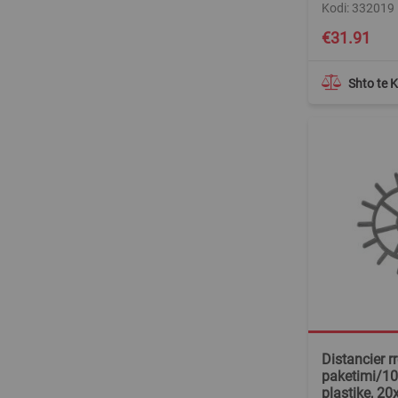
Kodi: 332019
€31.91
Shto te 
Distancier rr
paketimi/10
plastike, 20