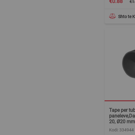
€0.88
€1
Price
Shto te 
Tape per tub
paneleve,Dak
20, Ø20 mm
Kodi: 334944