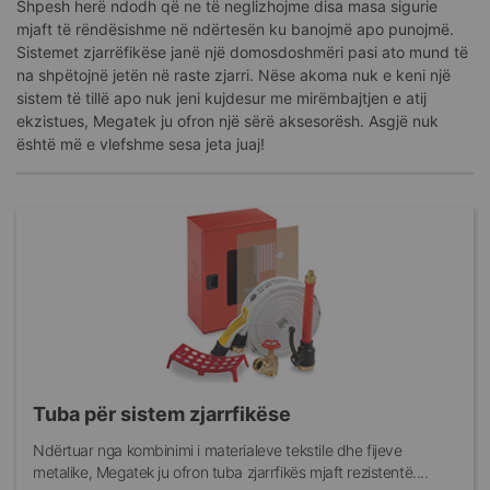
Shpesh herë ndodh që ne të neglizhojme disa masa sigurie
mjaft të rëndësishme në ndërtesën ku banojmë apo punojmë.
Sistemet zjarrëfikëse janë një domosdoshmëri pasi ato mund të
na shpëtojnë jetën në raste zjarri. Nëse akoma nuk e keni një
sistem të tillë apo nuk jeni kujdesur me mirëmbajtjen e atij
ekzistues, Megatek ju ofron një sërë aksesorësh. Asgjë nuk
është më e vlefshme sesa jeta juaj!
Tuba për sistem zjarrfikëse
Ndërtuar nga kombinimi i materialeve tekstile dhe fijeve
metalike, Megatek ju ofron tuba zjarrfikës mjaft rezistentë....