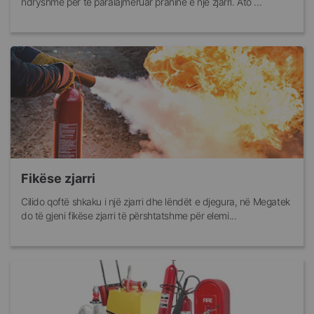
ndryshme për të paralajmëruar praninë e një zjarri. Ato ...
Fikëse zjarri
Cilido qoftë shkaku i një zjarri dhe lëndët e djegura, në Megatek
do të gjeni fikëse zjarri të përshtatshme për elemi...