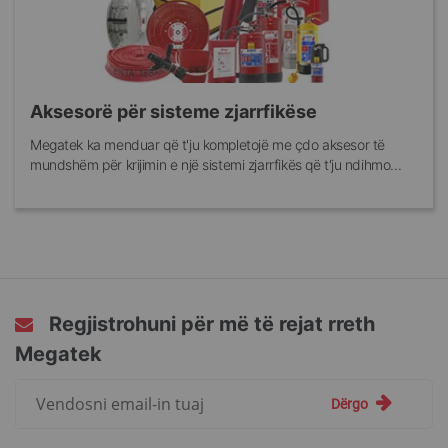
Aksesorë për sisteme zjarrfikëse
Megatek ka menduar që t'ju kompletojë me çdo aksesor të
mundshëm për krijimin e një sistemi zjarrfikës që t'ju ndihmo...
Regjistrohuni për më të rejat rreth
Megatek
Regjistrohuni
Dërgo
për
më