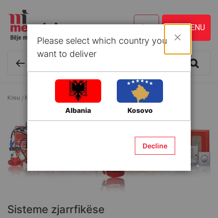
Please select which country you
Mbyll
want to deliver
Kreu
Materiale ndërtimi
Sisteme zjarrfikëse
Albania
Kosovo
Decline
Sisteme zjarrfikëse