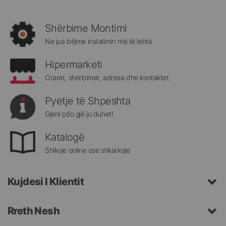
të
rejat
rreth
Shërbime Montimi
Megatek:
Ne jua bëjme instalimin më të lehtë
Hipermarketi
Oraret, shërbimet, adresa dhe kontaktet
Pyetje të Shpeshta
Gjeni çdo gjë ju duhet!
Katalogë
Shikoje online ose shkarkoje
Kujdesi I Klientit
Rreth Nesh