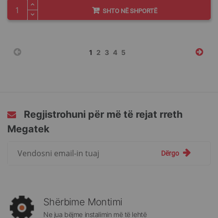
SHTO NË SHPORTË
Faqja
You're
Faqja
Faqja
Faqja
Faqja
1
2
3
4
5
currently
reading
page
Regjistrohuni për më të rejat rreth
Megatek
Regjistrohuni
Dërgo
për
më
të
rejat
rreth
Shërbime Montimi
Megatek:
Ne jua bëjme instalimin më të lehtë