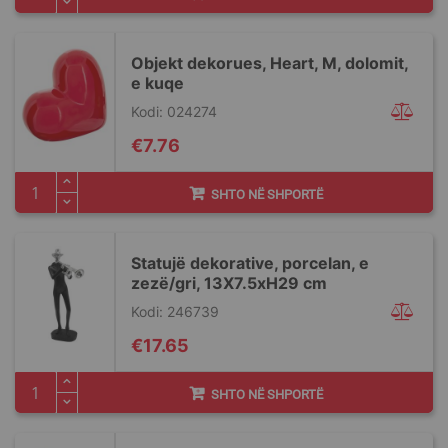
Objekt dekorues, Heart, M, dolomit,
e kuqe
Kodi: 024274
€7.76
SHTO NË SHPORTË
Statujë dekorative, porcelan, e
zezë/gri, 13X7.5xH29 cm
Kodi: 246739
€17.65
SHTO NË SHPORTË