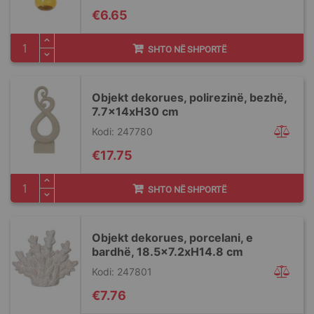
€6.65
SHTO NË SHPORTË
Objekt dekorues, polirezinë, bezhë,
7.7x14xH30 cm
Kodi: 247780
€17.75
SHTO NË SHPORTË
Objekt dekorues, porcelani, e
bardhë, 18.5x7.2xH14.8 cm
Kodi: 247801
€7.76