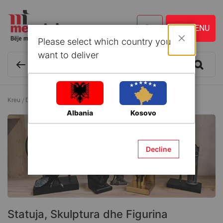
Please select which country you
Mbyll
want to deliver
Kreu
Dekor
Objekte dekorative
Statuja, Skulptura dhe Figurina
Albania
Kosovo
Decline
Statuja, Skulptura dhe Figurina