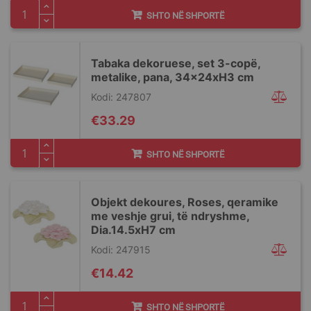
SHTO NË SHPORTË
Tabaka dekoruese, set 3-copë,
metalike, pana, 34x24xH3 cm
Kodi: 247807
€33.29
SHTO NË SHPORTË
Objekt dekoures, Roses, qeramike
me veshje grui, të ndryshme,
Dia.14.5xH7 cm
Kodi: 247915
€14.42
SHTO NË SHPORTË