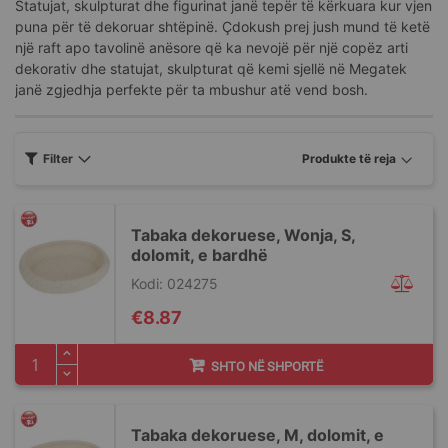
Statujat, skulpturat dhe figurinat janë tepër të kërkuara kur vjen
puna për të dekoruar shtëpinë. Çdokush prej jush mund të ketë
një raft apo tavolinë anësore që ka nevojë për një copëz arti
dekorativ dhe statujat, skulpturat që kemi sjellë në Megatek
janë zgjedhja perfekte për ta mbushur atë vend bosh.
Filter
Tabaka dekoruese, Wonja, S,
dolomit, e bardhë
Kodi: 024275
€8.87
SHTO NË SHPORTË
Tabaka dekoruese, M, dolomit, e