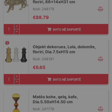
floriri, 66x14xH31 cm
Kodi: 248179
€88.79
SHTO NË SHPORTË
Objekt dekorues, Lola, dolomite,
floriri, Dia.7.5xH15 cm
Kodi: 248181
€6.65
SHTO NË SHPORTË
Matës kohe, qelq, kafe,
Dia.5.50xH14.50 cm
Kodi: 247778