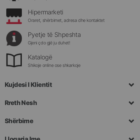
Hipermarketi
Oraret, shërbimet, adresa dhe kontaktet
Pyetje të Shpeshta
Gjeni çdo gjë ju duhet!
Katalogë
Shikoje online ose shkarkoje
Kujdesi I Klientit
Rreth Nesh
Shërbime
Llogaria Ime