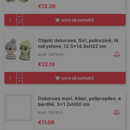
€12.20
SHTO NË SHPORTË
Objekt dekorues, Girl, polirezinë, të
ndryshme, 12.5x14.5xH22 cm
Kodi: 247999
€22.19
SHTO NË SHPORTË
Dekorues muri, Alber, polipropilen, e
bardhë, 3x1.2xH50 cm
Kodi: 251931
€11.09