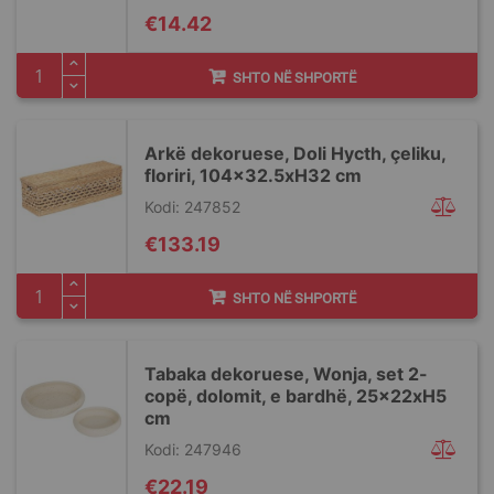
€14.42
SHTO NË SHPORTË
Arkë dekoruese, Doli Hycth, çeliku,
floriri, 104x32.5xH32 cm
Kodi: 247852
€133.19
SHTO NË SHPORTË
Tabaka dekoruese, Wonja, set 2-
copë, dolomit, e bardhë, 25x22xH5
cm
Kodi: 247946
€22.19