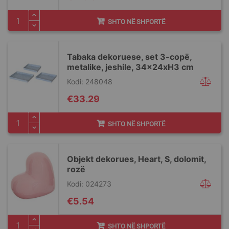
SHTO NË SHPORTË
Tabaka dekoruese, set 3-copë,
metalike, jeshile, 34x24xH3 cm
Kodi: 248048
€33.29
SHTO NË SHPORTË
Objekt dekorues, Heart, S, dolomit,
rozë
Kodi: 024273
€5.54
SHTO NË SHPORTË