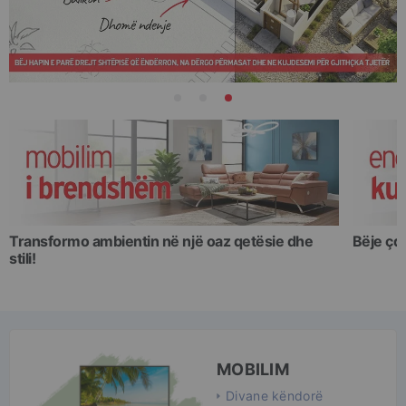
Transformo ambientin në një oaz qetësie dhe
Bëje çd
stili!
MOBILIM
Divane këndorë