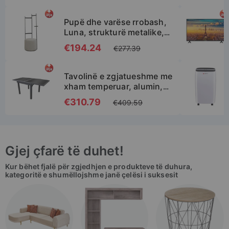
SHTO NË SHPORTË
Pupë dhe varëse rrobash,
Luna, strukturë metalike,
tapiceri tekstili, gri,
Special
€194.24
€277.39
55x55xH150 cm
Price
SHTO NË SHPORTË
Tavolinë e zgjatueshme me
xham temperuar, alumin,
gri antrazit, 90-
Special
€310.79
€409.59
180x90xH75 cm
Price
SHTO NË SHPORTË
Gjej çfarë të duhet!
Kur bëhet fjalë për zgjedhjen e produkteve të duhura,
kategoritë e shumëllojshme janë çelësi i suksesit