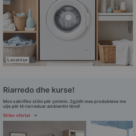
Lavatriçe
Riarredo
dhe kurse!
Mos sakrifiko stilin për çmimin.
Zgjidh mes produkteve me
ulje
për të riarreduar ambientin tënd!
Shiko ofertat