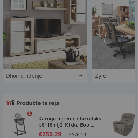
Dhomë ndenje
Zyrë
Produkte te reja
Karrige ngrënie dhe relaks
për fëmijë, Kikka Boo,
Prima, 3 në 1, bezhë, 1
Special
€255.29
€376.29
copë
Price