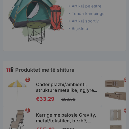
Artikuj palestre
Tenda kampingu
Artikuj sportiv
Biçikleta
Produktet më të shitura
Cader plazhi/ambienti,
strukture metalike, ngjyre
e verdhe me te bardhe,
Special
€33.29
€66.59
D1.9 m
Price
SHTO NË SHPORTË
Karrige me palosje Gravity,
metal/tekstilen, bezhë,
64x160xH110 cm
Special