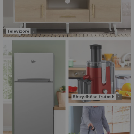
Televizorë
Shtrydhëse frutash