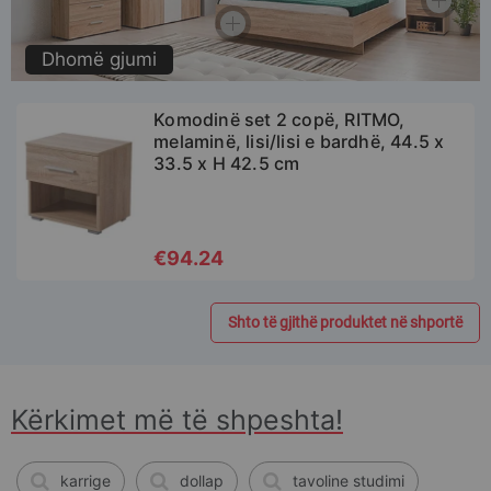
Dhomë gjumi
Komodinë set 2 copë, RITMO,
melaminë, lisi/lisi e bardhë, 44.5 x
33.5 x H 42.5 cm
€94.24
SHTO NË SHPORTË
Shto të gjithë produktet në shportë
Kërkimet më të shpeshta!
karrige
dollap
tavoline studimi