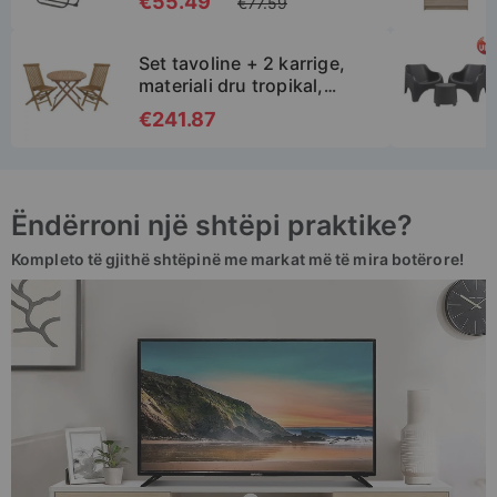
€55.49
€77.59
Price
SHTO NË SHPORTË
Set tavoline + 2 karrige,
materiali dru tropikal,
ngjyra natyrale, tavoloina
€241.87
D90xH75cm, karrige
63x66x100cm
SHTO NË SHPORTË
Ëndërroni një shtëpi praktike?
Kompleto të gjithë shtëpinë me markat më të mira botërore!