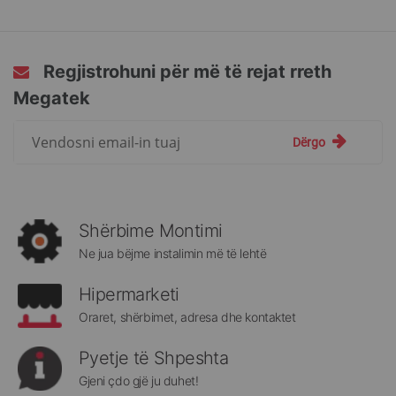
Regjistrohuni për më të rejat rreth
Megatek
Regjistrohuni
Dërgo
për
më
të
rejat
rreth
Shërbime Montimi
Megatek:
Ne jua bëjme instalimin më të lehtë
Hipermarketi
Oraret, shërbimet, adresa dhe kontaktet
Pyetje të Shpeshta
Gjeni çdo gjë ju duhet!