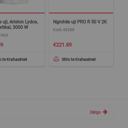
 uji, Ariston Lydos,
Ngrohës uji PRO R 50 V 2K
ertikal, 3000 W
Kodi: 45288
01963
59
€221.89
o te Krahasimet
Shto te Krahasimet
Dërgo