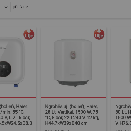
për faqe
bolier), Haier,
Ngrohës uji (bolier), Haier,
Ngrohës 
/min, 55 °C,
28 Lt, Vertikal, 1500 W, 75
80 Lt, H
 V, 0.2 - 6 bar,
°C, 8 bar, 220-240 V, 12 kg,
1500 W,
6.5xW24.5xD8.3
H44.7xW39xD40 cm
V, H76