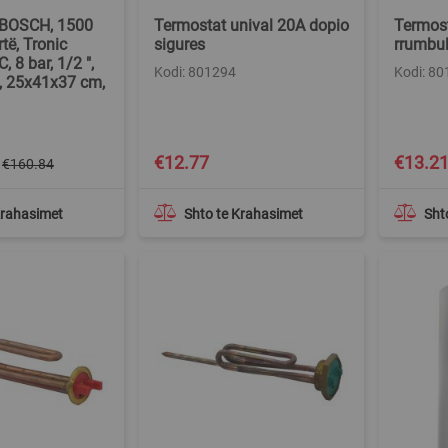
 BOSCH, 1500
Termostat unival 20A dopio
Termost
rtë, Tronic
sigures
rrumbul
, 8 bar, 1/2 ",
Kodi: 801294
Kodi: 8
, 25x41x37 cm,
€12.77
€13.2
€160.84
Krahasimet
Shto te Krahasimet
Sht