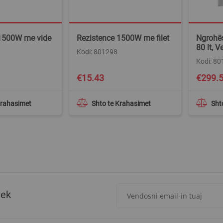
 1500W me vide
Rezistence 1500W me filet
Ngrohës
80 lt, V
Kodi: 801298
Kodi: 8
€15.43
€299.
Krahasimet
Shto te Krahasimet
Sht
Regjistrohuni
tek
për
më
të