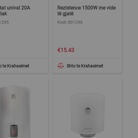
at unival 20A
Rezistence 1500W me vide
lak
të gjatë
01295
Kodi: 801296
1
€15.43
o te Krahasimet
Shto te Krahasimet