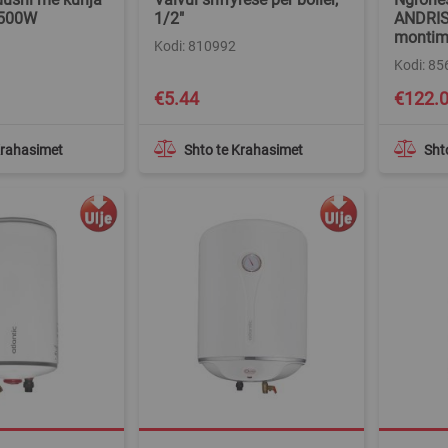
2500W
1/2"
ANDRIS
montim
Kodi: 810992
Kodi: 85
Special
€5.44
€122.
Price
Krahasimet
Shto te Krahasimet
Sht