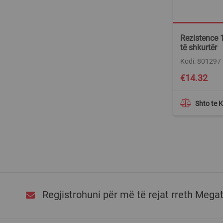
Rezistence
të shkurtër
Kodi: 801297
€14.32
Shto te 
Regjistrohuni për më të rejat rreth Mega