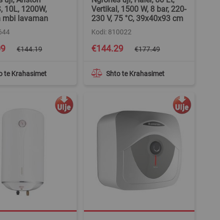
, 10L, 1200W,
Vertikal, 1500 W, 8 bar, 220-
 mbi lavaman
230 V, 75 °C, 39x40x93 cm
644
Kodi: 810022
Special
09
€144.29
€144.19
€177.49
Price
o te Krahasimet
Shto te Krahasimet