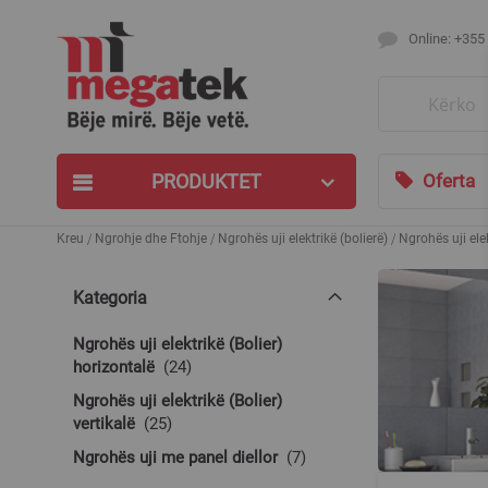
Online: +355
Search
PRODUKTET
Oferta
Kreu
Ngrohje dhe Ftohje
Ngrohës uji elektrikë (bolierë)
Ngrohës uji elek
Kategoria
Ngrohës uji elektrikë (Bolier)
produkte
horizontalë
24
Ngrohës uji elektrikë (Bolier)
produkte
vertikalë
25
produkte
Ngrohës uji me panel diellor
7