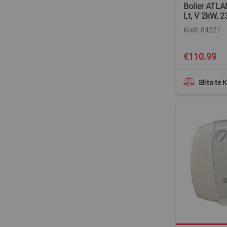
Bolier ATLA
Lt, V 2kW, 
Kodi: 84221
Special
€110.99
Price
Shto te 