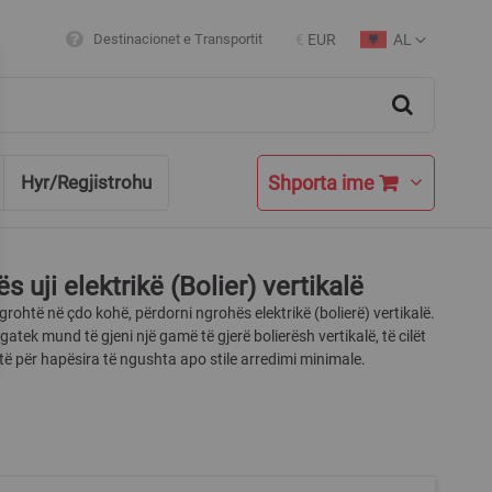
AL
Destinacionet e Transportit
€
EUR
Currency
Language
Search
Shporta ime
Hyr/Regjistrohu
s uji elektrikë (Bolier) vertikalë
ngrohtë në çdo kohë, përdorni ngrohës elektrikë (bolierë) vertikalë.
atek mund të gjeni një gamë të gjerë bolierësh vertikalë, të cilët
të për hapësira të ngushta apo stile arredimi minimale.