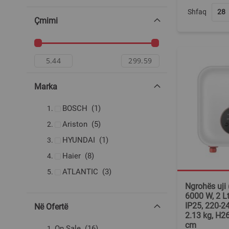
Shfaq
Çmimi
Marka
produkt
BOSCH
1
produkte
Ariston
5
produkt
HYUNDAI
1
produkte
Haier
8
produkte
ATLANTIC
3
Ngrohës uji (
6000 W, 2 Lt
IP25, 220-240
Në Ofertë
2.13 kg, H2
cm
produkte
On Sale
16