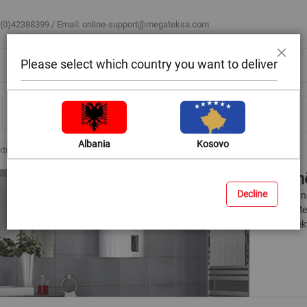
 (0)42388399 / Email:
online-support@megateksa.com
Please select which country you want to deliver
Mbyll
Bli sipas ambientit
Blog & Ide
Ndihmë & Këshilla
Albania
Kosovo
trikë (Bolier) vertikalë
Ngrohë
Decline
Për ujë të 
Këtu në Meg
janë perfek