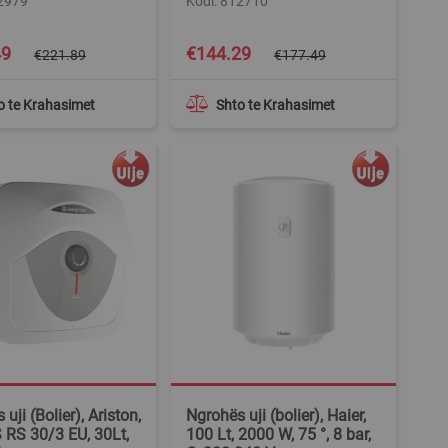
12979
Kodi: 812710
Special
49
€144.29
€221.89
€177.49
Price
o te Krahasimet
Shto te Krahasimet
uji (Bolier), Ariston,
Ngrohës uji (bolier), Haier,
RS 30/3 EU, 30Lt,
100 Lt, 2000 W, 75 °, 8 bar,