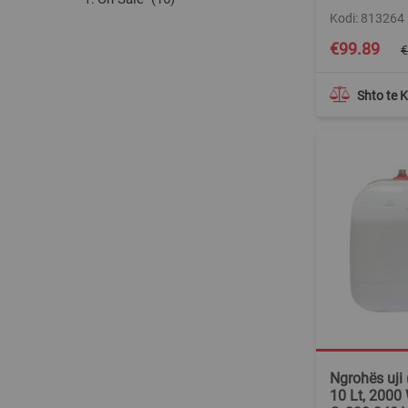
Kodi: 813264
Special
€99.89
€
Price
Shto te 
Ngrohës uji (
10 Lt, 2000 W