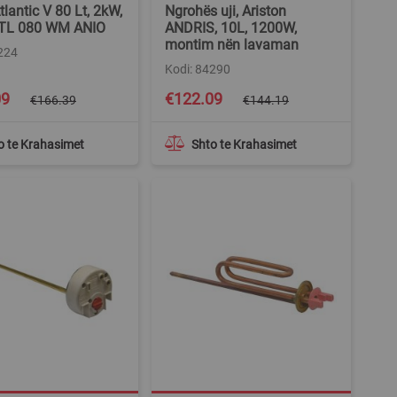
tlantic V 80 Lt, 2kW,
Ngrohës uji, Ariston
ATL 080 WM ANIO
ANDRIS, 10L, 1200W,
montim nën lavaman
224
Kodi: 84290
Special
09
€122.09
€166.39
€144.19
Price
o te Krahasimet
Shto te Krahasimet