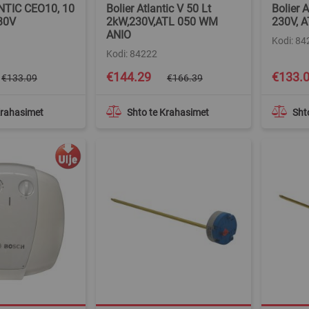
NTIC CEO10, 10
Bolier Atlantic V 50 Lt
Bolier A
230V
2kW,230V,ATL 050 WM
230V, 
ANIO
Kodi: 84
Kodi: 84222
Special
Special
€144.29
€133.
€133.09
€166.39
Price
Price
Krahasimet
Shto te Krahasimet
Sht