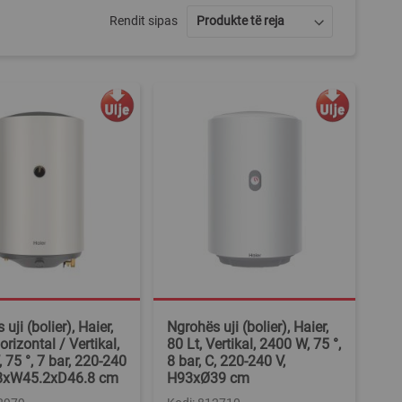
Rendit sipas
uji (bolier), Haier,
Ngrohës uji (bolier), Haier,
orizontal / Vertikal,
80 Lt, Vertikal, 2400 W, 75 °,
 75 °, 7 bar, 220-240
8 bar, C, 220-240 V,
.8xW45.2xD46.8 cm
H93xØ39 cm