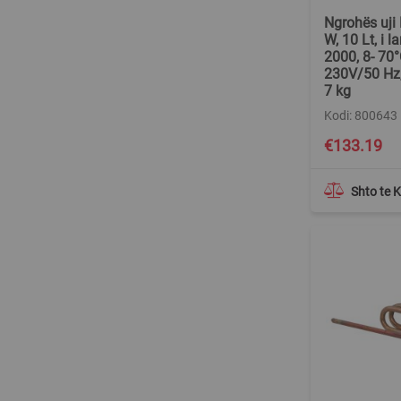
Ngrohës uji
W, 10 Lt, i la
2000, 8- 70°C
230V/50 Hz
7 kg
Kodi: 800643
Special
€133.19
Price
Shto te 