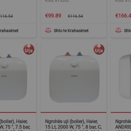
Kodi: 813262
Kodi: 8
Special
Special
€99.89
€166.
116.54
€116.54
Price
Price
Krahasimet
Shto te Krahasimet
Sht
bolier), Haier,
Ngrohës uji (bolier), Haier,
Ngrohës 
, 75 °, 7.5 bar,
15 Lt, 2000 W, 75 °, 8 bar, C,
ANDRIS 