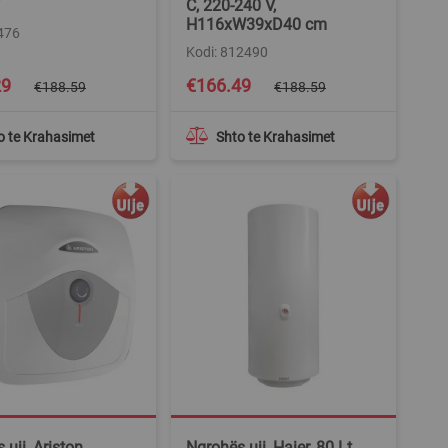
C, 220-240 V,
H116xW39xD40 cm
476
Kodi: 812490
Special
29
€166.49
€188.59
€188.59
Price
o te Krahasimet
Shto te Krahasimet
 uji, Ariston
Ngrohës uji, Haier, 80 Lt,