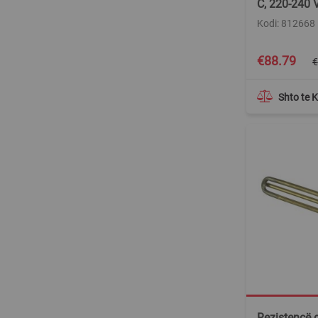
C, 220-240 
Kodi: 812668
Special
€88.79
€
Price
Shto te 
Rezistencë 