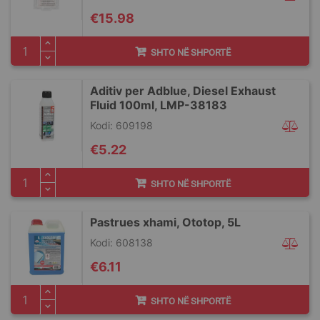
€15.98
SHTO NË SHPORTË
Aditiv per Adblue, Diesel Exhaust
Fluid 100ml, LMP-38183
Kodi: 609198
€5.22
SHTO NË SHPORTË
Pastrues xhami, Ototop, 5L
Kodi: 608138
€6.11
SHTO NË SHPORTË