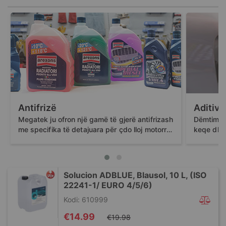
Antifrizë
Aditive
Megatek ju ofron një gamë të gjerë antifrizash
Dëmtimi i
me specifika të detajuara për çdo lloj motorri,
keqe dhe 
për mbrojtjen dhe jetë...
gjatë vite
Solucion ADBLUE, Blausol, 10 L, (ISO
22241-1/ EURO 4/5/6)
Kodi: 610999
Special
€14.99
€19.98
Price