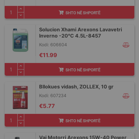
SHTO NË SHPORTË
Solucion Xhami Arexons Lavavetri
Inverno -20°C 4.5L-8457
Kodi: 606604
€11.99
SHTO NË SHPORTË
Bllokues vidash, ZOLLEX, 10 gr
Kodi: 607234
€5.77
SHTO NË SHPORTË
Vaj Motorri Arexons 15W-40 Power