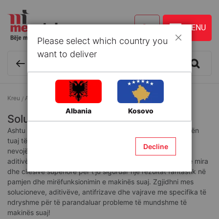
Please select which country you
Mbyll
want to deliver
Kreu
Aksesorë makinash
Solucione dhe Aditivë
Albania
Kosovo
Solucione dhe Aditivë
Ashtu si ju që keni nevojë të ushqeheni dhe të kryeni rutinën
tuaj të perkujdesjes personale, ashtu edhe makina juaj ka
Decline
nevojë për mirëmbajtje të vazhdueshme! Solucionet dhe
aditivët që do të gjeni në Megatek, janë të markave më të mira
dhe cilësive superiore për t'ju siguruar një rezultat fantastik në
pamjen dhe mirëfunksionimin e makinës suaj. Zgjidhni mes
solucioneve, aditivëve, antifrizave dhe vajrave me specifika të
ndryshme për të parandaluar probleme të mundshme të
makinës suaj!