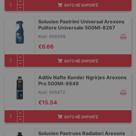
SHTO NË SHPORTË
Solucion Pastrimi Universal Arexons
Pulitore Universale 500Ml-8267
Kodi: 606568
€6.66
SHTO NË SHPORTË
Aditiv Nafte Kunder Ngrirjes Arexons
Pro 500Ml-9849
Kodi: 605672
€15.54
SHTO NË SHPORTË
Solucion Pastrues Radiatori Arexons