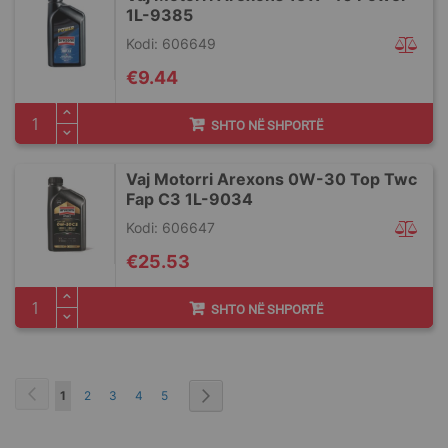
1L-9385
Kodi: 606649
€9.44
SHTO NË SHPORTË
Vaj Motorri Arexons 0W-30 Top Twc
Fap C3 1L-9034
Kodi: 606647
€25.53
SHTO NË SHPORTË
Faqja
You're currently reading page
Faqja
Faqja
Faqja
Faqja
1
2
3
4
5