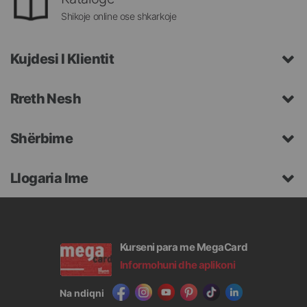
Shikoje online ose shkarkoje
Kujdesi I Klientit
Rreth Nesh
Shërbime
Llogaria Ime
Kurseni para me MegaCard
Informohuni dhe aplikoni
Na ndiqni