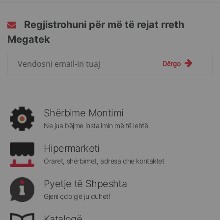
Regjistrohuni për më të rejat rreth
Megatek
Regjistrohuni
Dërgo
për
më
të
rejat
rreth
Shërbime Montimi
Megatek:
Ne jua bëjme instalimin më të lehtë
Hipermarketi
Oraret, shërbimet, adresa dhe kontaktet
Pyetje të Shpeshta
Gjeni çdo gjë ju duhet!
Katalogë