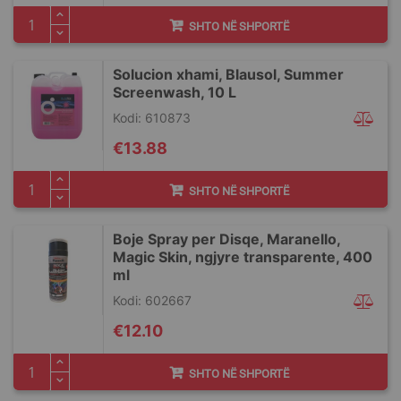
SHTO NË SHPORTË
Solucion xhami, Blausol, Summer
Screenwash, 10 L
Kodi: 610873
€13.88
SHTO NË SHPORTË
Boje Spray per Disqe, Maranello,
Magic Skin, ngjyre transparente, 400
ml
Kodi: 602667
€12.10
SHTO NË SHPORTË