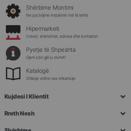
rreth
Shërbime Montimi
Megatek:
Ne jua bëjme instalimin më të lehtë
Hipermarketi
Oraret, shërbimet, adresa dhe kontaktet
Pyetje të Shpeshta
Gjeni çdo gjë ju duhet!
Katalogë
Shikoje online ose shkarkoje
Kujdesi I Klientit
Rreth Nesh
Shërbime