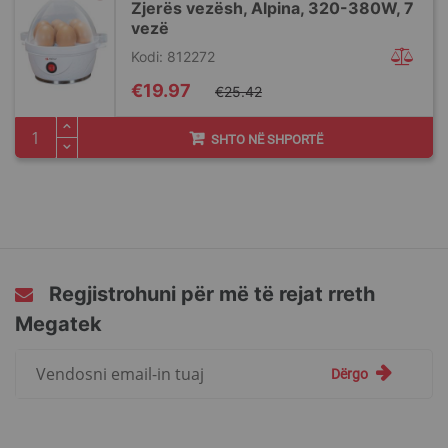
Zjerës vezësh, Alpina, 320-380W, 7
vezë
Kodi: 812272
Special
€19.97
€25.42
Price
SHTO NË SHPORTË
Regjistrohuni për më të rejat rreth
Megatek
Regjistrohuni
Dërgo
për
më
të
rejat