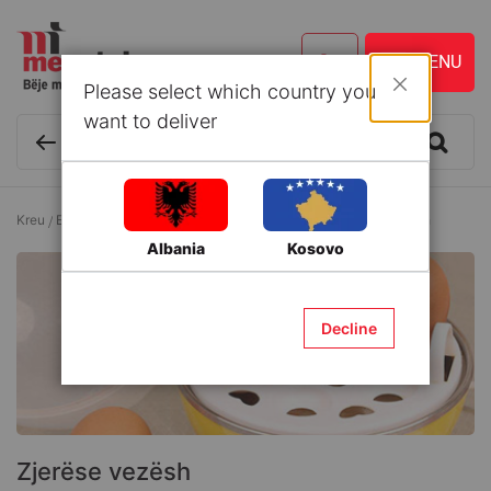
Please select which country you
Mbyll
want to deliver
Kreu
Elektroshtëpiake
Elektroshtëpiake të vogla
Zjerëse vezësh
Albania
Kosovo
Decline
Zjerëse vezësh