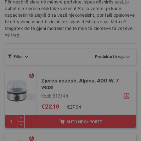
Për vezë të ziera në mënyrë perfekte, sipas dëshirës suaj, ju
duhet një zierëse elektrike vezësh! Ato jo vetëm që kanë
kapacitetin të ziejnë disa vezë njëkohësisht, por falë opsioneve
të ndryshme mund ti ziejnë ato sipas dëshirës suaj. Këtu në
Megatek do të gjeni modelet më të mira të zierësve të vezëve
në treg.
Filter
Zjerës vezësh, Alpina, 400 W, 7
vezë
Kodi: 813144
Special
€22.19
€27.64
Price
SHTO NË SHPORTË