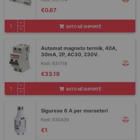
€0.67
SHTO NË SHPORTË
Automat magneto termik, 40A,
30mA, 2P, AC30, 230V.
Kodi: 831118
€33.19
SHTO NË SHPORTË
Sigurese 6 A per morseteri
Kodi: 830436
€1