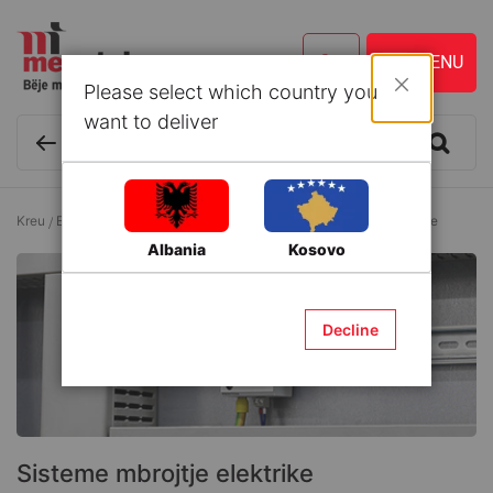
Please select which country you
Mbyll
want to deliver
Kreu
Elektrike
Sisteme sigurie elektike
Sisteme mbrojtje elektrike
Albania
Kosovo
Decline
Sisteme mbrojtje elektrike