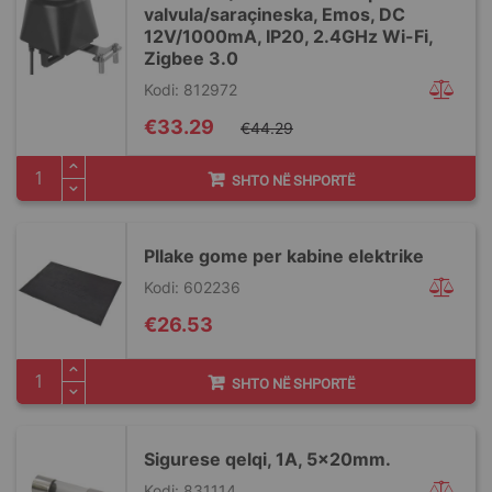
valvula/saraçineska, Emos, DC
12V/1000mA, IP20, 2.4GHz Wi-Fi,
Zigbee 3.0
Kodi: 812972
Special
€33.29
€44.29
Price
SHTO NË SHPORTË
Pllake gome per kabine elektrike
Kodi: 602236
€26.53
SHTO NË SHPORTË
Sigurese qelqi, 1A, 5x20mm.
Kodi: 831114