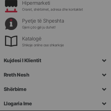
Hipermarketi
Oraret, shërbimet, adresa dhe kontaktet
Pyetje të Shpeshta
Gjeni çdo gjë ju duhet!
Katalogë
Shikoje online ose shkarkoje
Kujdesi I Klientit
Rreth Nesh
Shërbime
Llogaria Ime