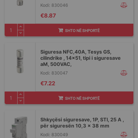
Kodi: 830046
€8.87
SHTO NË SHPORTË
Siguresa NFC,40A, Tesys GS,
cilindrike , 14x51, tipi i siguresave
aM, 500VAC,
Kodi: 830047
€7.22
SHTO NË SHPORTË
Shkyçësi siguresave, 1P, STI, 25 A ,
për siguresën 10,3 x 38 mm
Kodi: 830049