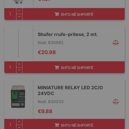
SHTO NË SHPORTË
Shufer rrufe-pritese, 2 mt.
Kodi: 830685
€20.98
SHTO NË SHPORTË
MINIATURE RELAY LED 2C/O
24VDC
Kodi: 830033
€9.88
SHTO NË SHPORTË