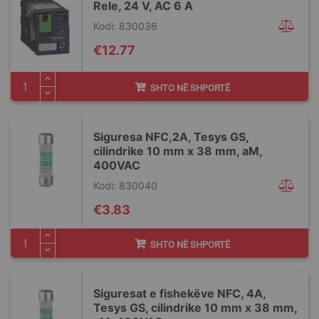
Rele, 24 V, AC 6 A
Kodi: 830036
€12.77
SHTO NË SHPORTË
Siguresa NFC,2A, Tesys GS,
cilindrike 10 mm x 38 mm, aM,
400VAC
Kodi: 830040
€3.83
SHTO NË SHPORTË
Siguresat e fishekëve NFC, 4A,
Tesys GS, cilindrike 10 mm x 38 mm,