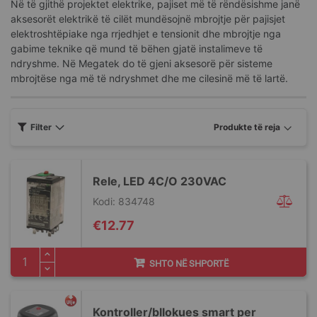
Në të gjithë projektet elektrike, pajiset më të rëndësishme janë
aksesorët elektrikë të cilët mundësojnë mbrojtje për pajisjet
elektroshtëpiake nga rrjedhjet e tensionit dhe mbrojtje nga
gabime teknike që mund të bëhen gjatë instalimeve të
ndryshme. Në Megatek do të gjeni aksesorë për sisteme
mbrojtëse nga më të ndryshmet dhe me cilesinë më të lartë.
Filter
Rele, LED 4C/O 230VAC
Kodi: 834748
€12.77
SHTO NË SHPORTË
Kontroller/bllokues smart per