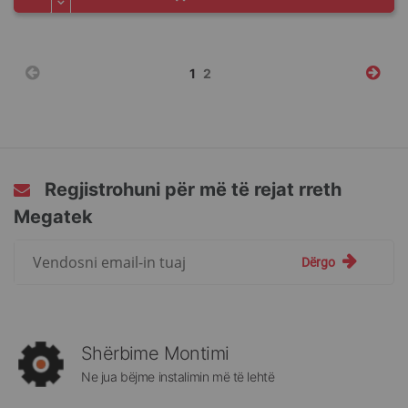
Faqja
You're
Faqja
1
2
currently
reading
page
Regjistrohuni për më të rejat rreth
Megatek
Regjistrohuni
Dërgo
për
më
të
rejat
rreth
Shërbime Montimi
Megatek:
Ne jua bëjme instalimin më të lehtë