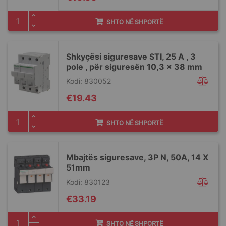
SHTO NË SHPORTË
Shkyçësi siguresave STI, 25 A , 3
pole , për siguresën 10,3 x 38 mm
Kodi: 830052
€19.43
SHTO NË SHPORTË
Mbajtës siguresave, 3P N, 50A, 14 X
51mm
Kodi: 830123
€33.19
SHTO NË SHPORTË