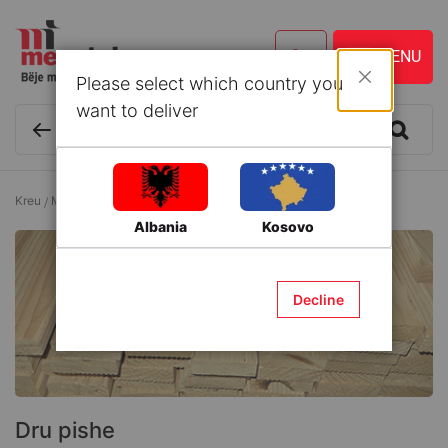
Please select which country you
Mbyll
want to deliver
Kreu
Materiale ndërtimi
Dru pishe
Albania
Kosovo
Decline
Dru pishe