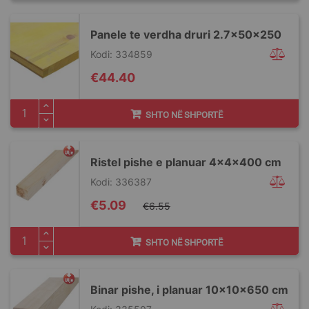
Panele te verdha druri 2.7x50x250
Kodi: 334859
€44.40
SHTO NË SHPORTË
Ristel pishe e planuar 4x4x400 cm
Kodi: 336387
Special
€5.09
€6.55
Price
SHTO NË SHPORTË
Binar pishe, i planuar 10x10x650 cm