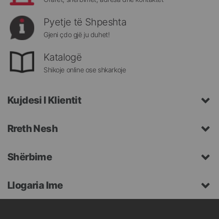
Pyetje të Shpeshta
Gjeni çdo gjë ju duhet!
Katalogë
Shikoje online ose shkarkoje
Kujdesi I Klientit
Rreth Nesh
Shërbime
Llogaria Ime