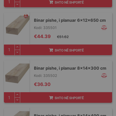
SHTO NË SHPORTË
Binar pishe, i planuar 6x12x650 cm
Kodi: 335501
Special
€44.39
€51.62
Price
SHTO NË SHPORTË
Binar pishe, i planuar 8x14x300 cm
Kodi: 335502
€36.30
SHTO NË SHPORTË
Binar pishe, i planuar 8x14x400 cm