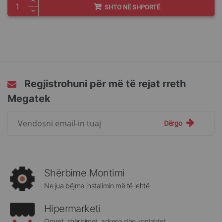
SHTO NË SHPORTË
Regjistrohuni për më të rejat rreth
Megatek
Regjistrohuni
Dërgo
për
më
të
rejat
rreth
Shërbime Montimi
Megatek:
Ne jua bëjme instalimin më të lehtë
Hipermarketi
Oraret, shërbimet, adresa dhe kontaktet