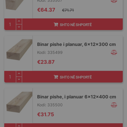
Kodi: 335507
Special
€64.37
€71.71
Price
SHTO NË SHPORTË
Binar pishe i planuar, 6x12x300 cm
Kodi: 335499
€23.87
SHTO NË SHPORTË
Binar pishe, i planuar 6x12x400 cm
Kodi: 335500
€31.75