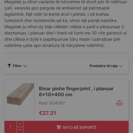
Megatek ju ofron variante të ndryshme të drurit për të ndërtuar
çati, veranda apo pergola në ambientet që përmbajnë
lagështirë. Një ndër to është druri i pishës, i cili krahas
funksionit dhe rezistencës që ka, ofron një pamje estetike.
Megatek ju ofron dy lloje cilësish: cilësia e parë e përpunuar (i
stazhonuar, i planuar dhe i tharë në furrë me 30 vite garanci) si
dhe cilësia e dytë e papërpunuar (dru masiv i patrajtuar për
ndërtime çatie apo struktura të ndryshme ndërtimi).
Filter
Binar pishe fingerjoint , i planuar
6x10x400 cm
Kodi: 824067
€27.31
SHTO NË SHPORTË