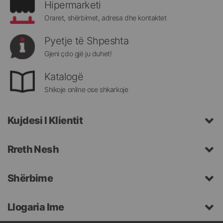
Hipermarketi
Oraret, shërbimet, adresa dhe kontaktet
Pyetje të Shpeshta
Gjeni çdo gjë ju duhet!
Katalogë
Shikoje online ose shkarkoje
Kujdesi I Klientit
Rreth Nesh
Shërbime
Llogaria Ime