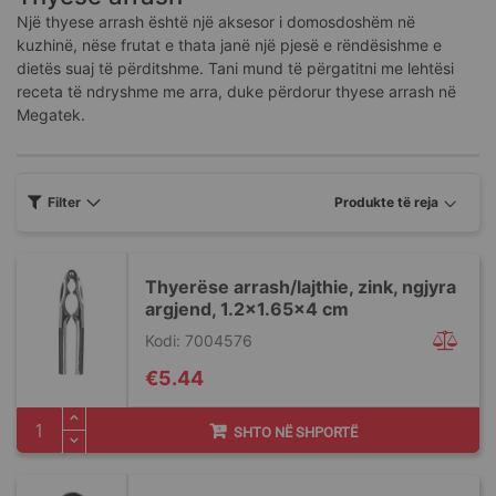
Një thyese arrash është një aksesor i domosdoshëm në
kuzhinë, nëse frutat e thata janë një pjesë e rëndësishme e
dietës suaj të përditshme. Tani mund të përgatitni me lehtësi
receta të ndryshme me arra, duke përdorur thyese arrash në
Megatek.
Filter
Thyerëse arrash/lajthie, zink, ngjyra
argjend, 1.2x1.65x4 cm
Kodi: 7004576
€5.44
SHTO NË SHPORTË