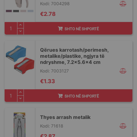
Kodi: 7004298
€2.78
SHTO NË SHPORTË
Qërues karrotash/perimesh,
metalike/plastike, ngjyra të
ndryshme, 7.2x5.6x4 cm
Kodi: 7003127
€1.33
SHTO NË SHPORTË
Thyes arrash metalik
Kodi: 71618
€2.87