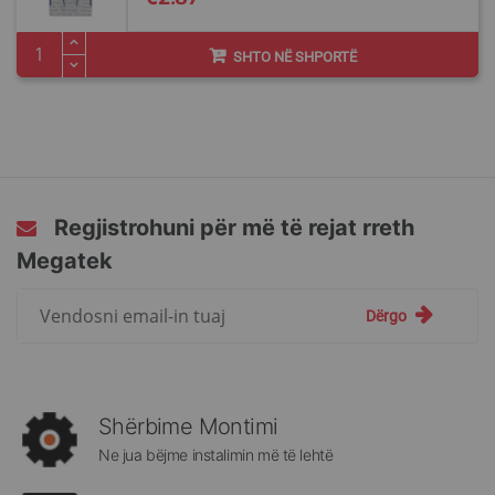
SHTO NË SHPORTË
Regjistrohuni për më të rejat rreth
Megatek
Regjistrohuni
Dërgo
për
më
të
rejat
rreth
Shërbime Montimi
Megatek:
Ne jua bëjme instalimin më të lehtë