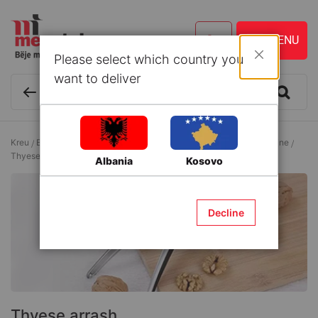
Please select which country you
Mbyll
want to deliver
Kreu
Enë kuzhine dhe Aksesorë
Aksesorë të domosdoshëm kuzhine
Thyese arrash
Albania
Kosovo
Decline
Thyese arrash