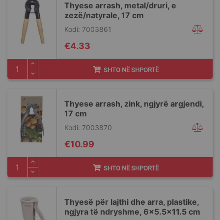
Thyese arrash, metal/druri, e
zezë/natyrale, 17 cm
Kodi: 7003861
€4.33
SHTO NË SHPORTË
Thyese arrash, zink, ngjyrë argjendi,
17 cm
Kodi: 7003870
€10.99
SHTO NË SHPORTË
Thyesë për lajthi dhe arra, plastike,
ngjyra të ndryshme, 6x5.5x11.5 cm