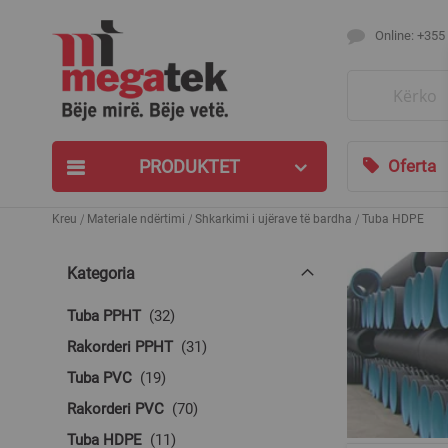
Online: +355
Search
PRODUKTET
Oferta
Kreu
Materiale ndërtimi
Shkarkimi i ujërave të bardha
Tuba HDPE
Kategoria
produkte
Tuba PPHT
32
produkte
Rakorderi PPHT
31
produkte
Tuba PVC
19
produkte
Rakorderi PVC
70
produkte
Tuba HDPE
11