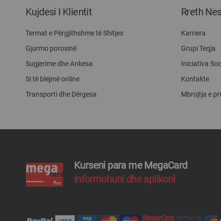
Kujdesi I Klientit
Rreth Ne
Termat e Përgjithshme të Shitjes
Karriera
Gjurmo porosinë
Grupi Teqja
Sugjerime dhe Ankesa
Iniciativa Soc
Si të blejmë online
Kontakte
Transporti dhe Dërgesa
Mbrojtja e pr
Kurseni para me MegaCard
Informohuni dhe aplikoni