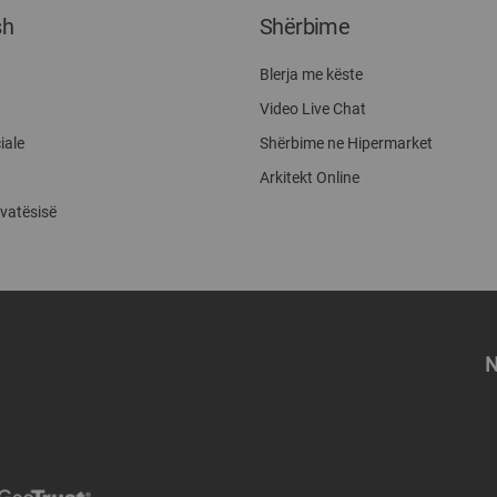
sh
Shërbime
Blerja me këste
Video Live Chat
iale
Shërbime ne Hipermarket
Arkitekt Online
ivatësisë
N