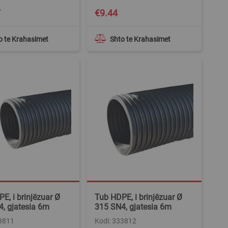
7
€9.44
o te Krahasimet
Shto te Krahasimet
E, i brinjëzuar Ø
Tub HDPE, i brinjëzuar Ø
, gjatesia 6m
315 SN4, gjatesia 6m
33811
Kodi: 333812