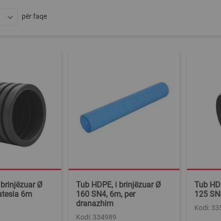
për faqe
brinjëzuar Ø
Tub HDPE, i brinjëzuar Ø
Tub HDP
atesia 6m
160 SN4, 6m, per
125 SN8
dranazhim
Kodi: 3
Kodi: 334989