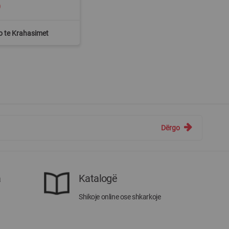
9
o te Krahasimet
Dërgo
a
Katalogë
Shikoje online ose shkarkoje