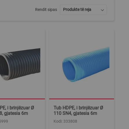
Rendit sipas
E, i brinjëzuar Ø
Tub HDPE, i brinjëzuar Ø
, gjatesia 6m
110 SN4, gjatesia 6m
35999
Kodi: 333808