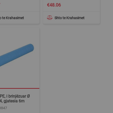
7
€48.06
o te Krahasimet
Shto te Krahasimet
E, i brinjëzuar Ø
, gjatesia 6m
33847