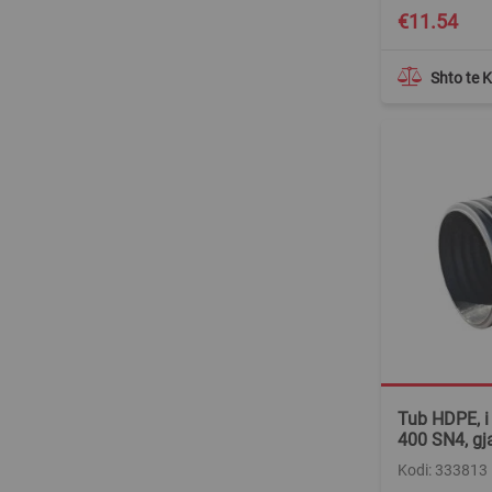
€11.54
Shto te 
Tub HDPE, i 
400 SN4, gj
Kodi: 333813