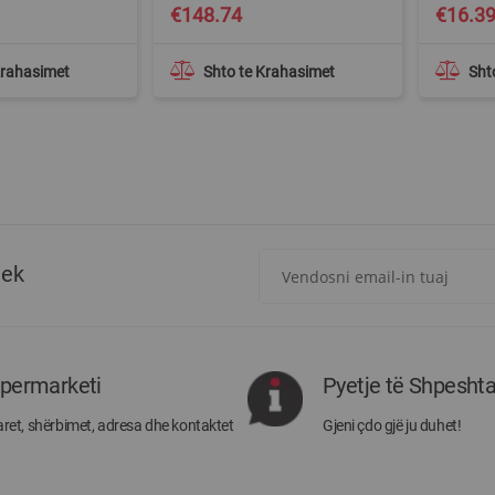
€148.74
€16.3
Krahasimet
Shto te Krahasimet
Sht
Regjistrohuni
tek
për
më
të
rejat
rreth
ipermarketi
Pyetje të Shpesht
Megatek:
ret, shërbimet, adresa dhe kontaktet
Gjeni çdo gjë ju duhet!