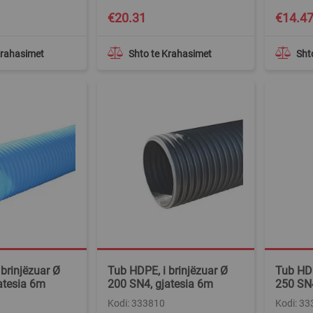
€20.31
€14.4
Krahasimet
Shto te Krahasimet
Sht
brinjëzuar Ø
Tub HDPE, i brinjëzuar Ø
Tub HDP
atesia 6m
200 SN4, gjatesia 6m
250 SN4
Kodi: 333810
Kodi: 3