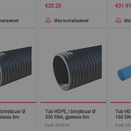
€20.20
€31.9
Krahasimet
Shto te Krahasimet
Sht
brinjëzuar Ø
Tub HDPE, i brinjëzuar Ø
Tub HDP
atesia 6m
500 SN4, gjatesia 6m
160 SN4
Kodi: 333814
Kodi: 3