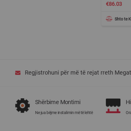
€86.03
Shto te 
Regjistrohuni për më të rejat rreth Mega
Shërbime Montimi
H
Ne jua bëjme instalimin më të lehtë
Ora