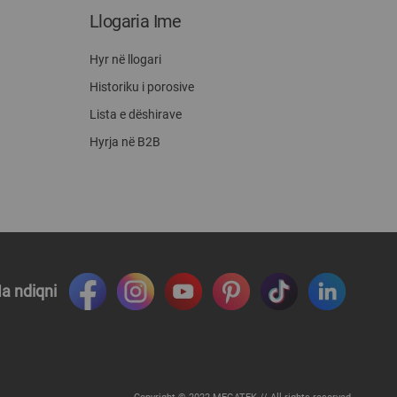
Llogaria Ime
Hyr në llogari
Historiku i porosive
Lista e dëshirave
Hyrja në B2B
a ndiqni